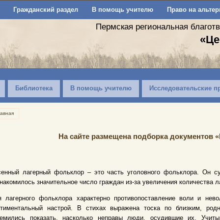
Гражданский раздел
В помощь учителю
Право на альтер
Пермская региональная благот
«Це
Библиотека
В помощь учителю
Исследовательские п
лавная
На сайте размещена подборка документов 
сенный лагерный фольклор – это часть уголовного фольклора. Он су
накомилось значительное число граждан из-за увеличения количества л
я лагерного фольклора характерно противопоставление воли и нево
нтиментальный настрой. В стихах выражена тоска по близким, ро
ремились показать, насколько неправы люди, осудившие их. Учит