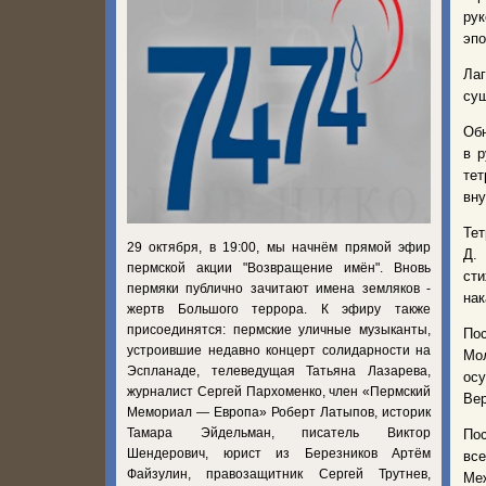
рук
эпо
Ла
сущ
Обн
в р
тет
вну
Тет
29 октября, в 19:00, мы начнём прямой эфир
Д.
пермской акции "Возвращение имён". Вновь
сти
пермяки публично зачитают имена земляков -
нак
жертв Большого террора. К эфиру также
присоединятся: пермские уличные музыканты,
Пос
устроившие недавно концерт солидарности на
Мол
Эспланаде, телеведущая Татьяна Лазарева,
осу
журналист Сергей Пархоменко, член «Пермский
Вер
Мемориал — Европа» Роберт Латыпов, историк
Тамара Эйдельман, писатель Виктор
Пос
Шендерович, юрист из Березников Артём
вс
Файзулин, правозащитник Сергей Трутнев,
Ме