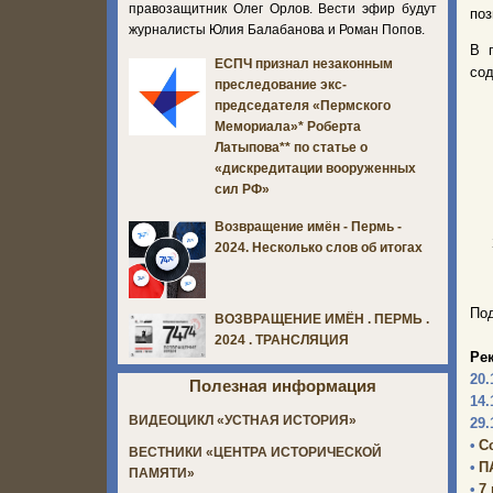
правозащитник Олег Орлов. Вести эфир будут
поз
журналисты Юлия Балабанова и Роман Попов.
В 
ЕСПЧ признал незаконным
сод
преследование экс-
председателя «Пермского
Мемориала»* Роберта
Латыпова** по статье о
«дискредитации вооруженных
сил РФ»
Возвращение имён - Пермь -
2024. Несколько слов об итогах
Под
ВОЗВРАЩЕНИЕ ИМЁН . ПЕРМЬ .
2024 . ТРАНСЛЯЦИЯ
Ре
20.
Полезная информация
14.
ВИДЕОЦИКЛ «УСТНАЯ ИСТОРИЯ»
29.
•
С
ВЕСТНИКИ «ЦЕНТРА ИСТОРИЧЕСКОЙ
•
П
ПАМЯТИ»
•
7