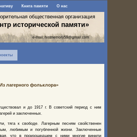
нативу
Книга памяти
О нас
ворительная общественная организация
нтр исторической памяти»
e-mail:
histmemory59@gmail.com
роекты
«Из лагерного фольклора»
ществовал и до 1917 г. В советский период с ним
агерей и заключенных.
ли, тяга к свободе. Лагерным песням свойственен
дным, любимым и погубленной жизни. Заключенные
ывая, что в произошедшем с ними многие винили