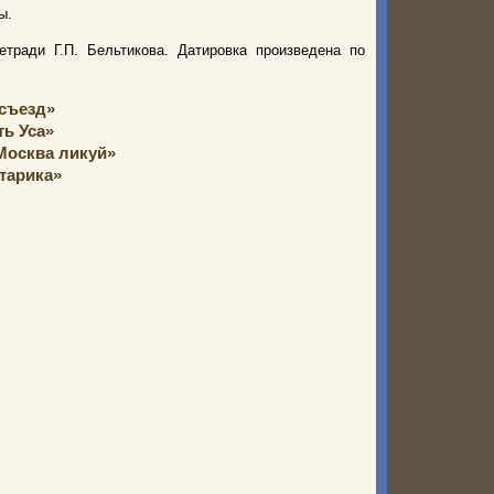
ы.
етради Г.П. Бельтикова. Датировка произведена по
тсъезд»
ь Уса»
Москва ликуй»
тарика»