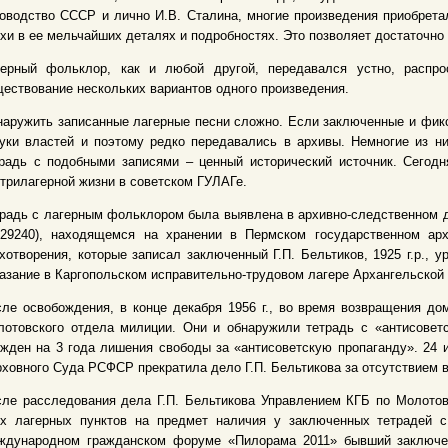
оводство СССР и лично И.В. Сталина, многие произведения приобрета
хи в ее мельчайших деталях и подробностях. Это позволяет достаточно
герный фольклор, как и любой другой, передавался устно, распро
ествование нескольких вариантов одного произведения.
аружить записанные лагерные песни сложно. Если заключенные и фикси
уки властей и поэтому редко передавались в архивы. Немногие из н
радь с подобными записями – ценный исторический источник. Сегодн
трилагерной жизни в советском ГУЛАГе.
радь с лагерным фольклором была выявлена в архивно-следственном де
 29240), находящемся на хранении в Пермском государственном арх
хотворения, которые записал заключенный Г.П. Бельтиков, 1925 г.р., 
азание в Каргопольском исправительно-трудовом лагере Архангельской о
ле освобождения, в конце декабря 1956 г., во время возвращения до
отовского отдела милиции. Они и обнаружили тетрадь с «антисоветск
жден на 3 года лишения свободы за «антисоветскую пропаганду». 24 
ховного Суда РСФСР прекратила дело Г.П. Бельтикова за отсутствием в
ле расследования дела Г.П. Бельтикова Управлением КГБ по Молотов
ех лагерных пунктов на предмет наличия у заключенных тетрадей с 
ждународном гражданском форуме «Пилорама 2011» бывший заключен