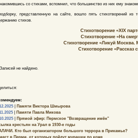
накомившись со стихами, вспомнил, что большинство из них ему знаком
подборку, представленную на сайте, вошло пять стихотворений из т
ержанию стихов.
Стихотворение «XIX пар
Стихотворение «На смерт
Стихотворение «Ликуй Москва. 
Стихотворение «Рассказ с
Записей не найдено.
елиться:
комендуем:
12.2025
|
Памяти Виктора Шмырова
11.2025
|
Памяти Павла Микова
10.2025
|
Прямой эфир: Пермское "Возвращение имён"
сылка крестьян на Урал в 1930-е годы
АЛАЧИ. Кто был организатором большого террора в Прикамье?
 мест в Перми, от которых пойдут мурашки по коже