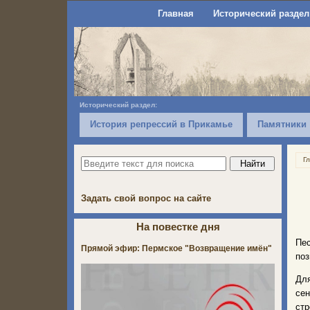
Главная
Исторический раздел
Исторический раздел:
История репрессий в Прикамье
Памятники
Г
Задать свой вопрос на сайте
На повестке дня
Пе
Прямой эфир: Пермское "Возвращение имён"
поз
Дл
се
ст