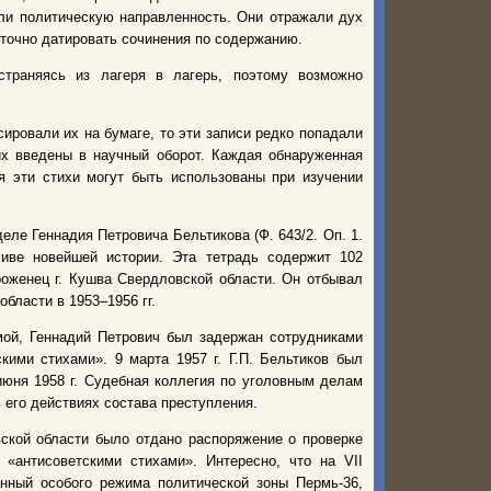
ли политическую направленность. Они отражали дух
 точно датировать сочинения по содержанию.
страняясь из лагеря в лагерь, поэтому возможно
ровали их на бумаге, то эти записи редко попадали
их введены в научный оборот. Каждая обнаруженная
я эти стихи могут быть использованы при изучении
ле Геннадия Петровича Бельтикова (Ф. 643/2. Оп. 1.
иве новейшей истории. Эта тетрадь содержит 102
уроженец г. Кушва Свердловской области. Он отбывал
бласти в 1953–1956 гг.
мой, Геннадий Петрович был задержан сотрудниками
ими стихами». 9 марта 1957 г. Г.П. Бельтиков был
июня 1958 г. Судебная коллегия по уголовным делам
 его действиях состава преступления.
ской области было отдано распоряжение о проверке
«антисоветскими стихами». Интересно, что на VII
ный особого режима политической зоны Пермь-36,