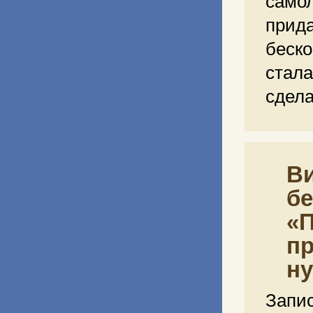
само
прид
беск
стала
сдела
Ви
бе
«П
пр
н
Зап