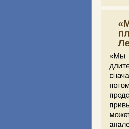
«М
пл
Л
«Мы 
длит
снача
пото
продо
прив
може
анал