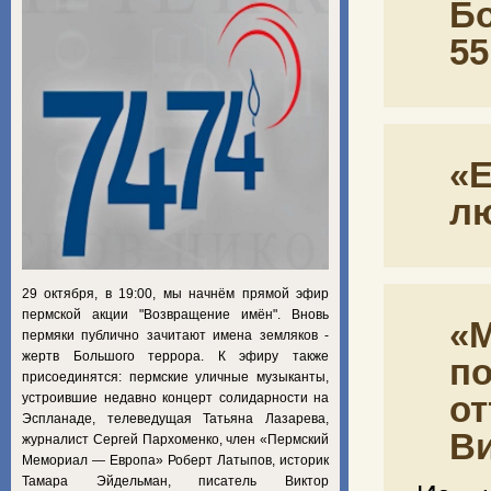
Бо
55
«Е
лю
29 октября, в 19:00, мы начнём прямой эфир
пермской акции "Возвращение имён". Вновь
«М
пермяки публично зачитают имена земляков -
жертв Большого террора. К эфиру также
по
присоединятся: пермские уличные музыканты,
от
устроившие недавно концерт солидарности на
Эспланаде, телеведущая Татьяна Лазарева,
В
журналист Сергей Пархоменко, член «Пермский
Мемориал — Европа» Роберт Латыпов, историк
Тамара Эйдельман, писатель Виктор