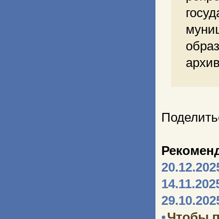
госуд
мун
обра
архи
Поделить
Рекомен
20.12.202
14.11.202
29.10.202
•
Чтобы п