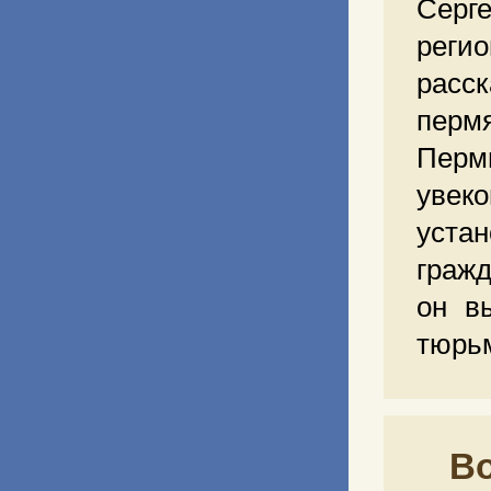
Серг
реги
расс
перм
Перм
увек
устан
гражд
он в
тюрьм
В