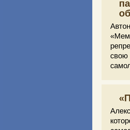
па
о
Авт
«Мем
репр
сво
само
«П
Алек
кото