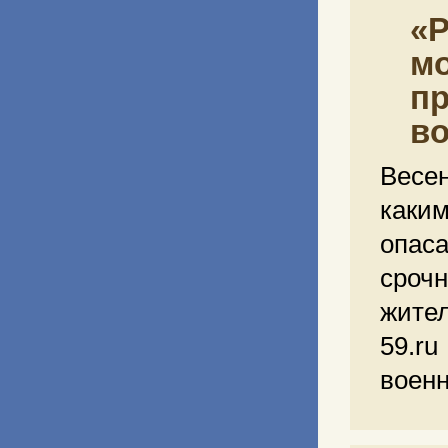
«Р
мо
пр
в
Весе
каки
опас
срочн
жите
59.r
воен