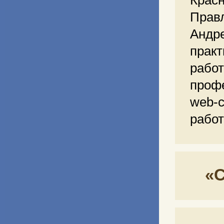
Кра
Прав
Андр
практ
рабо
проф
web-
работ
«С