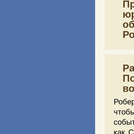
Пр
юр
об
Р
Ра
По
во
Робе
чтоб
событ
как 