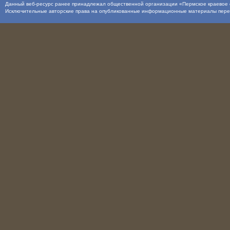
Данный веб-ресурс ранее принадлежал общественной организации «Пермское краевое о
Исключительные авторские права на опубликованные информационные материалы пер