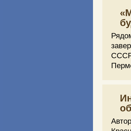
«М
б
Рядом
заве
СССР
Пермс
Ин
о
Авто