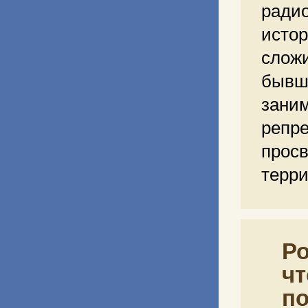
ради
исто
слож
бывш
заним
реп
прос
терри
Ро
чт
по