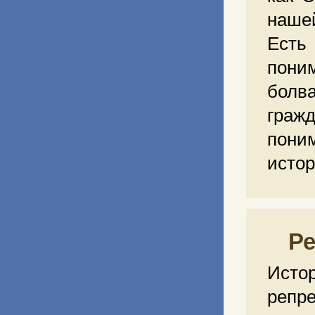
наше
Есть
поним
болв
граж
пон
истор
Р
Исто
репр