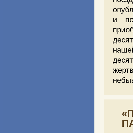
опубл
и по
прио
десят
наш
деся
жертв
небыв
«
П