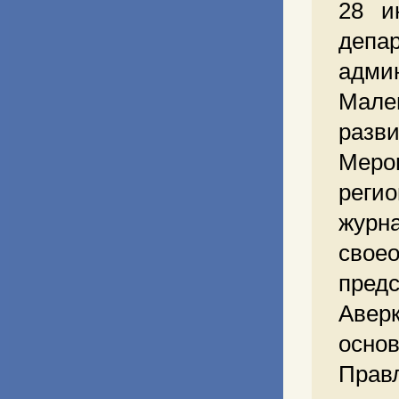
28 и
депа
адми
Мале
разв
Мер
регио
жур
свое
пред
Аверк
осн
Прав