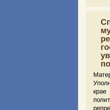
С
м
ре
го
ув
по
Мате
Упол
крае
полит
репр