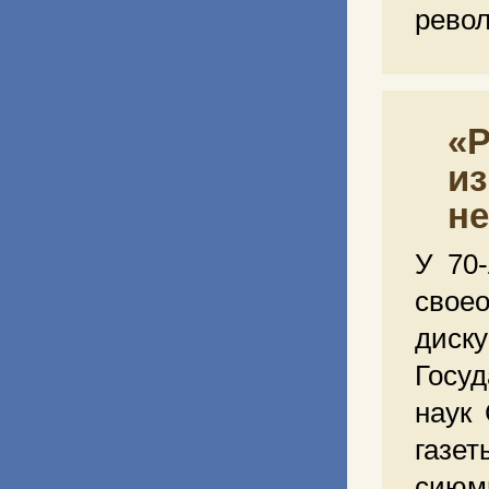
рево
«Р
и
н
У 70
свое
диск
Госу
наук
газе
сиюм