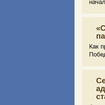
нача
«С
па
Как 
Побе
Се
ад
с