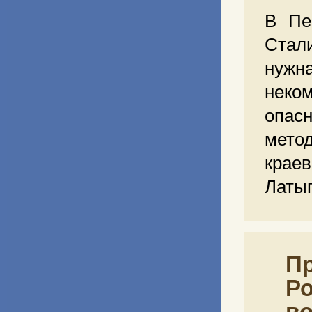
В Пе
Стали
нужн
неко
опас
мето
крае
Латы
П
Ро
во