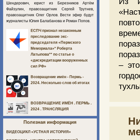
Из и
Шендерович, юрист из Березников Артём
Файзулин, правозащитник Сергей Трутнев,
«Наст
правозащитник Олег Орлов. Вести эфир будут
повт
журналисты Юлия Балабанова и Роман Попов.
ЕСПЧ признал незаконным
време
преследование экс-
пораз
председателя «Пермского
Мемориала»* Роберта
пораз
Латыпова** по статье о
«дискредитации вооруженных
– это
сил РФ»
гордо
Возвращение имён - Пермь -
2024. Несколько слов об итогах
тухл
ВОЗВРАЩЕНИЕ ИМЁН . ПЕРМЬ .
2024 . ТРАНСЛЯЦИЯ
Ни
Полезная информация
ме
ВИДЕОЦИКЛ «УСТНАЯ ИСТОРИЯ»