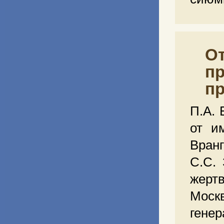
От
пр
пр
П.А. 
от и
Вран
С.С.
жертв
Моск
генер