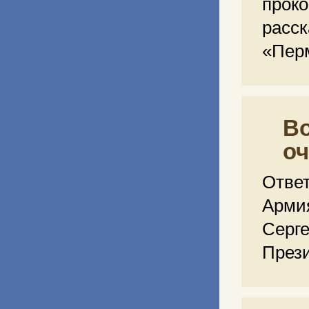
проко
расс
«Пер
В
оч
Отве
Арми
Серг
През