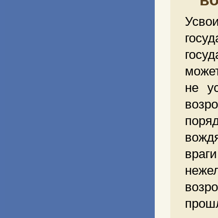
Усвои
госу
госу
может
не у
возр
поря
вожд
враг
неже
возр
прошл