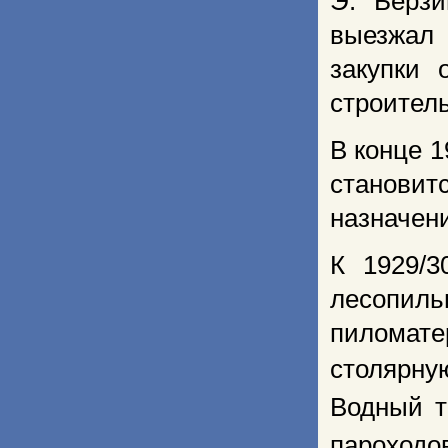
Э. Берз
выезжал
закупки 
строитель
В конце 
станови
назначен
К 1929/
лесопиль
пиломат
столярну
Водный т
пароходов