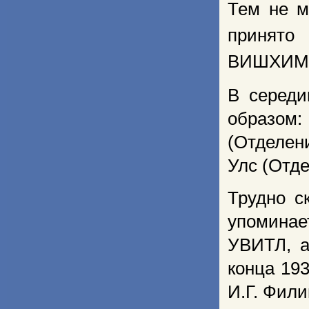
Тем не м
принято
ВИШХИМЗ
В середи
образом:
(Отделени
Улс (Отде
Трудно с
упоминае
УВИТЛ, а
конца 193
И.Г. Фили