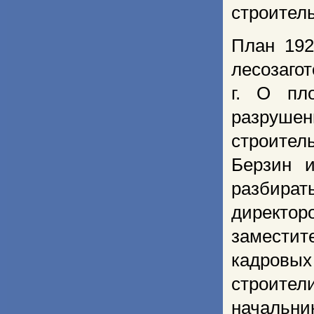
строитель
План 192
лесозаго
г. О пло
разруше
строител
Берзин 
разбират
директор
замести
кадровых
строител
начальник