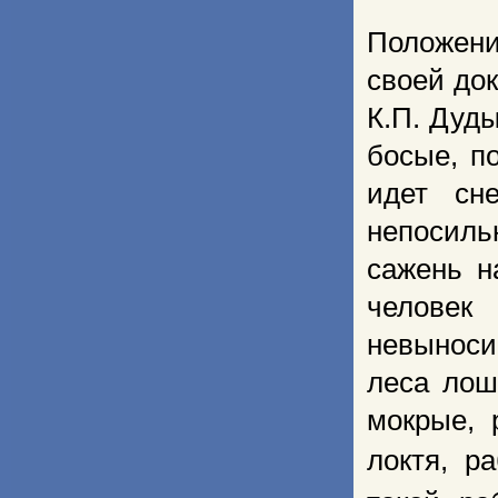
Положени
своей до
К.П. Дуды
босые, п
идет сн
непосильн
сажень н
человек
невыноси
леса лош
мокрые, 
локтя, р