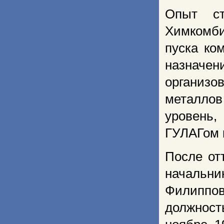
Опыт ст
Химкомби
пуска ко
назначен
организо
металлов
уровень,
ГУЛАГом 
После отъ
начальн
Филиппов
должност