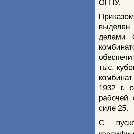
ОГПУ.
Приказо
выделен 
делами 
комбина
обеспечи
тыс. куб
комбинат
1932 г. 
рабочей 
силе 25.
С пуско