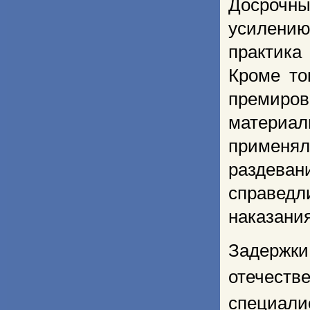
Досрочн
усилению
практика
Кроме то
премиров
материа
применя
раздеван
справед
наказани
Задержк
отечест
специал