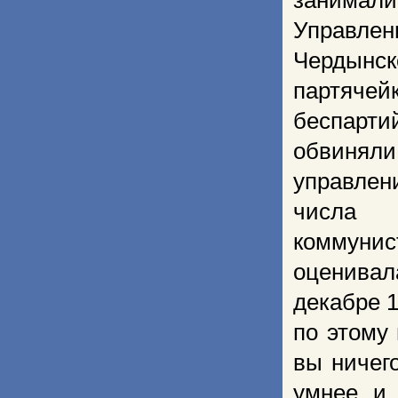
занимал
Управлен
Чердынс
партяче
беспарт
обвинял
управле
числа «
коммуни
оценивал
декабре 1
по этому 
вы ничего
умнее и 