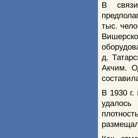
В связи
предпола
тыс. чело
Вишерск
оборудов
д. Татарс
Акчим. О
составила
В 1930 г
удалось 
плотност
размещал