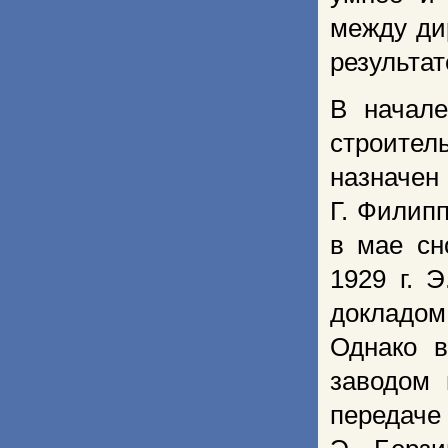
между ди
результат
В начале
строитель
назначен 
Г. Филип
в мае сн
1929 г. 
докладом
Однако в
заводом 
передаче