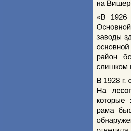
на Вишер
«В 1926 
Основной
заводы зд
основной
район бо
слишком 
В 1928 г.
На лесоп
которые 
рама бы
обнаруж
ответила,