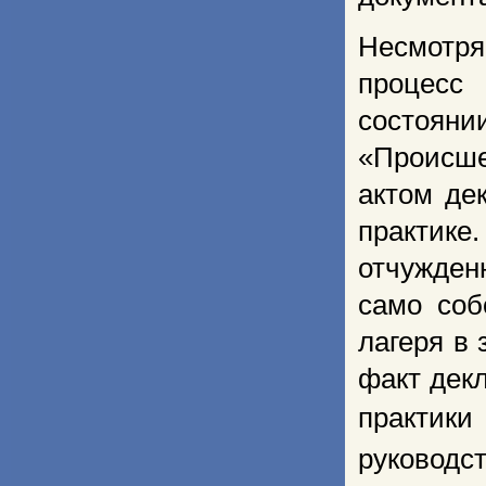
Несмотр
процесс
состояни
«Происше
актом де
практик
отчужден
само со
лагеря в
факт дек
прак
тики
руководс