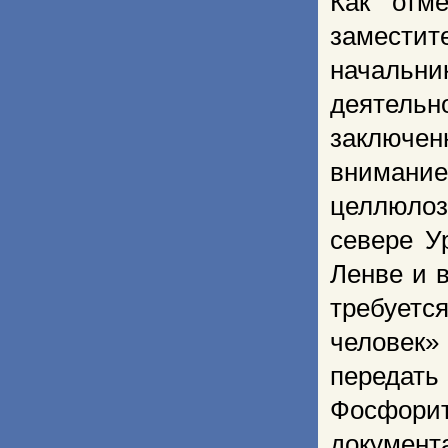
Как отм
заместит
начальни
деятельн
заключе
внимани
целлюлоз
севере У
Ленве и 
требуетс
человек»
передать
Фосфорит
документа