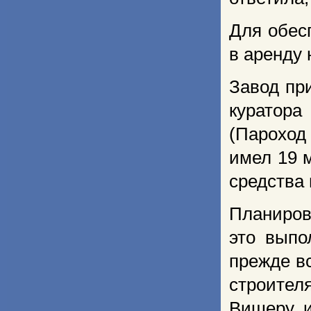
Для обес
в аренду 
Завод пр
куратора
(Пароход
имел 19 
средства 
Планирова
это выпо
прежде в
строител
Вишеру и