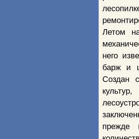
лесопи
ремонтир
Летом на
механиче
него изв
барж и 
Создан с
культур,
лесоустр
заключе
прежде 
количест