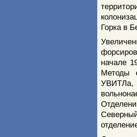
террито
колониза
Горка в Б
Увеличе
форсиров
начале 1
Методы с
УВИТЛа
вольнон
Отделен
Северный
отделение