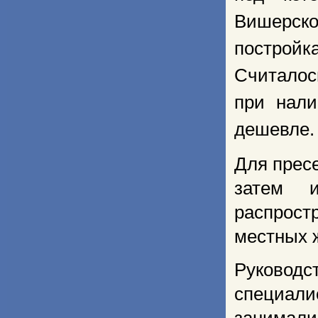
Вишерск
построй
Считалос
при нали
дешевле.
Для пресе
затем 
распрос
местных 
Руковод
специал