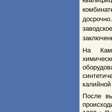
квалифиц
комбинат
досрочно
заводско
заключен
На Каме
химичес
оборудо
синтетич
калийной
После вы
происход