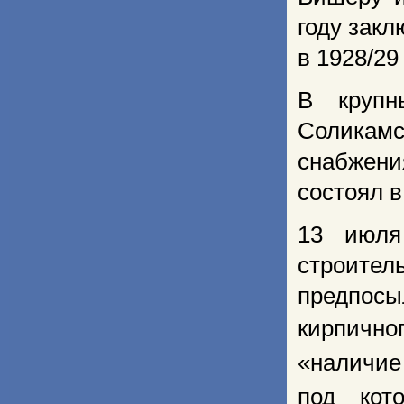
году зак
в 1928/29
В крупн
Соликамс
снабжени
состоял в
13 июля
строите
предпосы
кирпично
«наличие
под кот