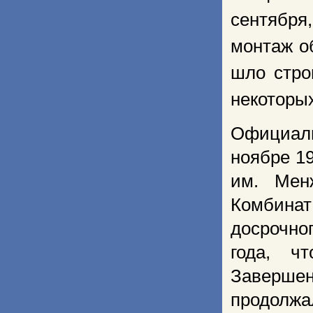
сентября
монтаж о
шло стро
некоторы
Официаль
ноябре 1
им. Мен
Комбинат
досрочно
года, ч
Заверш
продолжал