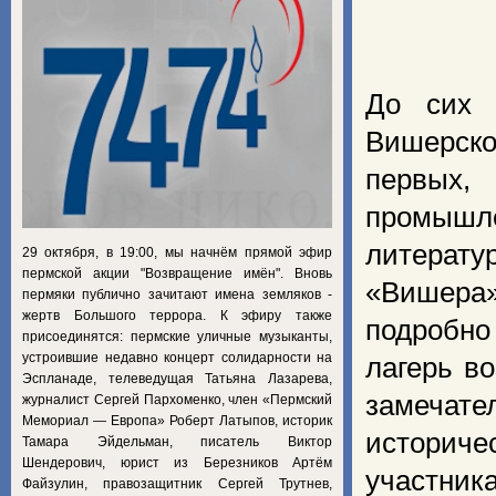
До сих 
Вишерско
первых,
промышл
литератур
29 октября, в 19:00, мы начнём прямой эфир
пермской акции "Возвращение имён". Вновь
«Вишера»
пермяки публично зачитают имена земляков -
жертв Большого террора. К эфиру также
подробно
присоединятся: пермские уличные музыканты,
устроившие недавно концерт солидарности на
лагерь во
Эспланаде, телеведущая Татьяна Лазарева,
замечате
журналист Сергей Пархоменко, член «Пермский
Мемориал — Европа» Роберт Латыпов, историк
историч
Тамара Эйдельман, писатель Виктор
Шендерович, юрист из Березников Артём
участни
Файзулин, правозащитник Сергей Трутнев,