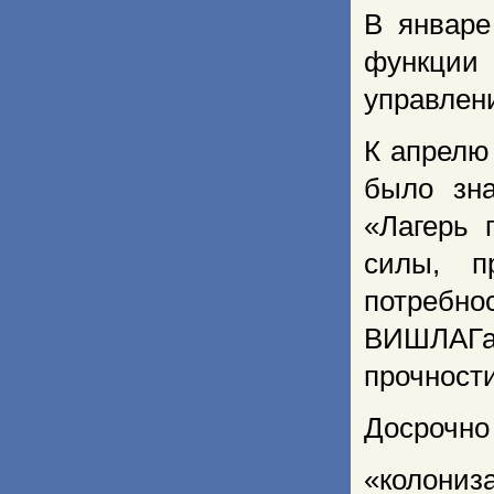
В январе
функции
управлен
К апрелю
было зн
«Лагерь 
силы, п
потребно
ВИШЛАГа
прочности
Досрочно
«колониз