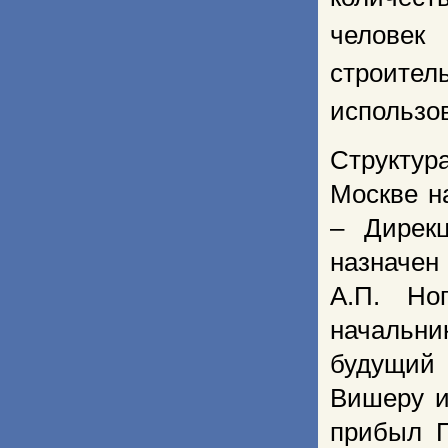
человек
строител
использо
Структур
Москве н
– Дирек
назначен
А.П. Но
начальник
будущий 
Вишеру и
прибыл П