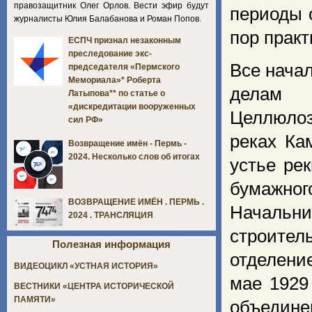
правозащитник Олег Орлов. Вести эфир будут
периоды 
журналисты Юлия Балабанова и Роман Попов.
пор практ
ЕСПЧ признал незаконным
преследование экс-
Все начал
председателя «Пермского
Мемориала»* Роберта
делам 
Латыпова** по статье о
«дискредитации вооруженных
Целлюлоз
сил РФ»
реках Ка
Возвращение имён - Пермь -
2024. Несколько слов об итогах
устье ре
бумажно
ВОЗВРАЩЕНИЕ ИМЁН . ПЕРМЬ .
Началь
2024 . ТРАНСЛЯЦИЯ
строите
Полезная информация
отделени
ВИДЕОЦИКЛ «УСТНАЯ ИСТОРИЯ»
мае 1929
ВЕСТНИКИ «ЦЕНТРА ИСТОРИЧЕСКОЙ
ПАМЯТИ»
объедине