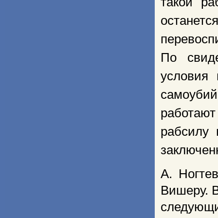
такой ра
останет
перевосп
По свид
условия 
самоубий
работают
рабсилу 
заключенн
А. Ногте
Вишеру. В
следующи