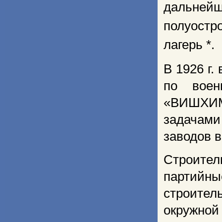
дальнейш
полуостро
лагерь *.
В 1926 г.
по воен
«ВИШХИМ
задачами
заводов 
Строите
партийн
строител
окружно