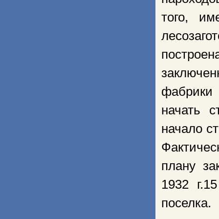
того, и
лесозаг
построен
заключен
фабрики
начать с
начало ст
Фактичес
плану за
1932 г.1
поселка.