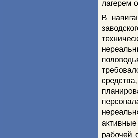
лагерем 
В навига
заводск
техничес
нереальн
половод
требовал
средств
планиров
персонал
нереальн
активные
рабочей 