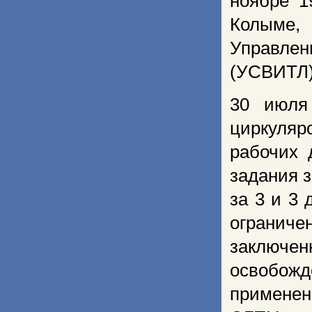
ноябре 1
Колыме, 
Управлен
(УСВИТЛ)
30 июля
циркуля
рабочих 
задания з
за 3 и 3 
ограниче
заключе
освобож
применен