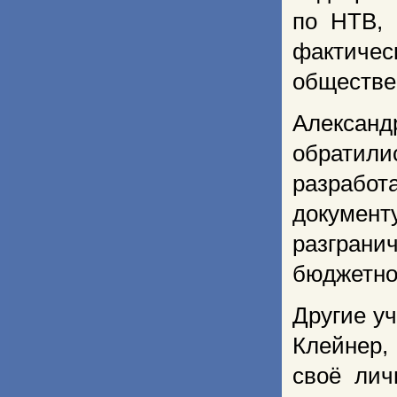
по НТВ, 
фактиче
обществе
Александ
обратил
разрабо
докумен
разгран
бюджетно
Другие у
Клейнер,
своё лич