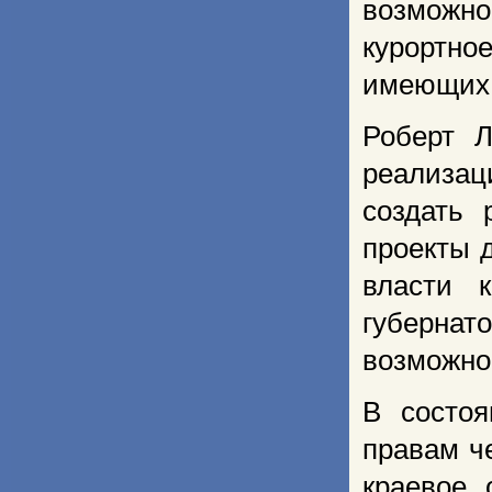
возможно
курортно
имеющих 
Роберт Л
реализац
создать 
проекты 
власти 
губернат
возможно
В состо
правам ч
краевое