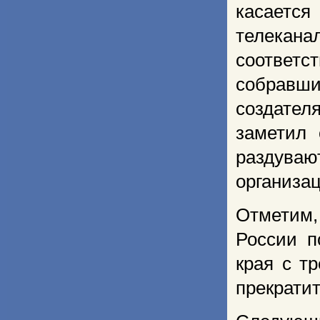
касается
телекан
соотве
собравши
создател
заметил 
раздуваю
организац
Отметим,
России п
края с т
прекратит