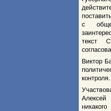
действи
поставит
с обще
заинтере
текст С
согласов
Виктор Б
политиче
контроля.
Участвов
Алексей
никаког