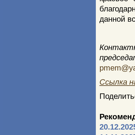
благодар
данной вс
Контакт
председ
pmem@ya
Ссылка н
Поделить
Рекомен
20.12.202