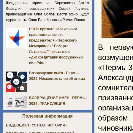
Шендерович, юрист из Березников Артём
Файзулин, правозащитник Сергей Трутнев,
правозащитник Олег Орлов. Вести эфир будут
журналисты Юлия Балабанова и Роман Попов.
ЕСПЧ признал незаконным
преследование экс-
председателя «Пермского
В перву
Мемориала»* Роберта
Латыпова** по статье о
возмущен
«дискредитации вооруженных
сил РФ»
«Пермь-
Возвращение имён - Пермь -
Алексан
2024. Несколько слов об итогах
сомнител
призван
ВОЗВРАЩЕНИЕ ИМЁН . ПЕРМЬ .
2024 . ТРАНСЛЯЦИЯ
организ
Полезная информация
образом 
ВИДЕОЦИКЛ «УСТНАЯ ИСТОРИЯ»
чиновник