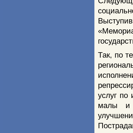
Следующ
социаль
Выступив
«Мемориа
государст
Так, по 
регионал
исполне
репресси
услуг по
малы и 
улучше
Пострада