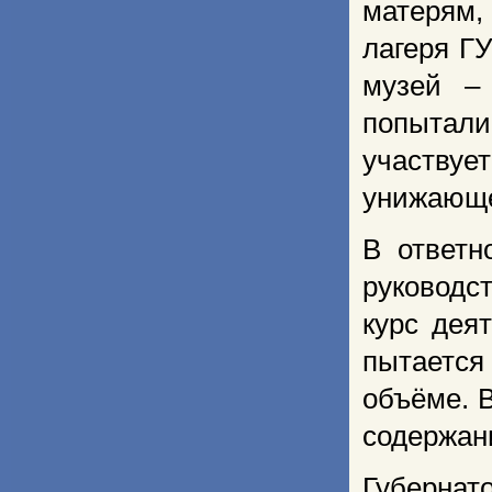
матерям,
лагеря Г
музей – 
попыталис
участвуе
унижающе
В ответн
руководст
курс дея
пытается
объёме. 
содержани
Губерна