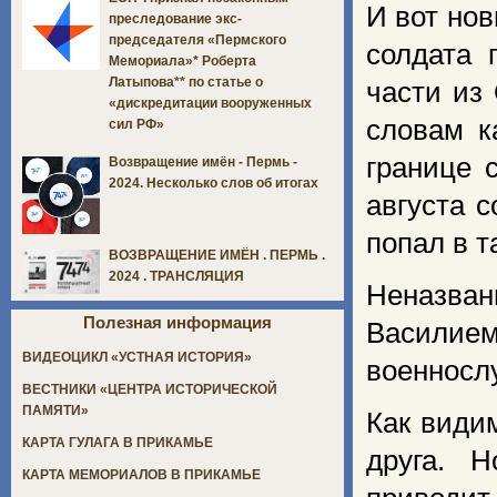
И вот нов
преследование экс-
председателя «Пермского
солдата 
Мемориала»* Роберта
Латыпова** по статье о
части из
«дискредитации вооруженных
словам к
сил РФ»
границе 
Возвращение имён - Пермь -
2024. Несколько слов об итогах
августа 
попал в т
ВОЗВРАЩЕНИЕ ИМЁН . ПЕРМЬ .
2024 . ТРАНСЛЯЦИЯ
Неназва
Полезная информация
Василие
ВИДЕОЦИКЛ «УСТНАЯ ИСТОРИЯ»
военносл
ВЕСТНИКИ «ЦЕНТРА ИСТОРИЧЕСКОЙ
ПАМЯТИ»
Как види
КАРТА ГУЛАГА В ПРИКАМЬЕ
друга. 
КАРТА МЕМОРИАЛОВ В ПРИКАМЬЕ