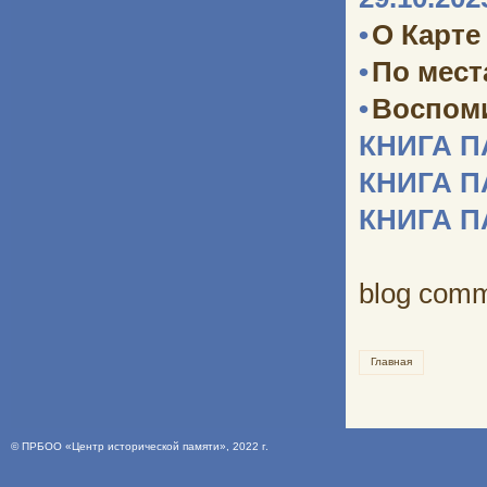
•
О Карте
•
По мест
•
Воспоми
КНИГА 
КНИГА 
КНИГА 
blog com
Главная
©
ПРБОО «Центр исторической памяти»
, 2022 г.