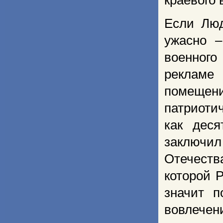
краевого 
Если Люд
ужасно –
военного
рекламе
помеще
патриоти
как деся
заключил
Отечеств
которой 
значит 
вовлечен