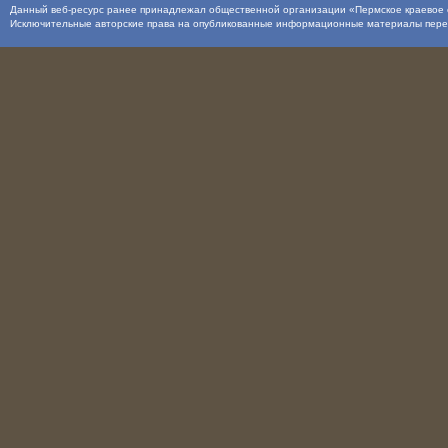
Данный веб-ресурс ранее принадлежал общественной организации «Пермское краевое о
Исключительные авторские права на опубликованные информационные материалы пер