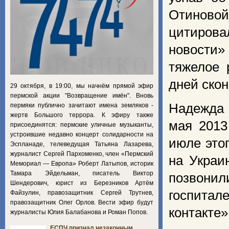
Отиново
цитирова
новости»
тяжелое 
дней скон
29 октября, в 19:00, мы начнём прямой эфир
пермской акции "Возвращение имён". Вновь
Надежда 
пермяки публично зачитают имена земляков -
жертв Большого террора. К эфиру также
мая 2013
присоединятся: пермские уличные музыканты,
устроившие недавно концерт солидарности на
июле этог
Эспланаде, телеведущая Татьяна Лазарева,
журналист Сергей Пархоменко, член «Пермский
на Украи
Мемориал — Европа» Роберт Латыпов, историк
Тамара Эйдельман, писатель Виктор
позвонил
Шендерович, юрист из Березников Артём
госпитал
Файзулин, правозащитник Сергей Трутнев,
правозащитник Олег Орлов. Вести эфир будут
контакте»
журналисты Юлия Балабанова и Роман Попов.
ЕСПЧ признал незаконным