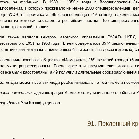
дпись на табличке:
В 1930 – 1950-е годы в Ворошиловском (ны
цпоселений, в которых проживало не менее 1500 спецпереселенцев, де
роде УСОЛЬЕ проживали 199 спецпоселенцев (49 семей), находившихс
ловины из которых составляли российские немцы. Все спецпоселенц
инно-тракторной станции.
род также являлся центром лагерного управления ГУЛАГа НКВД
ествовало с 1951 по 1953 годы. В нём содержалось 3574 заключённых (
политическим мотивам. Заключённые были заняты на лесозаготовках, сп
сведениям краевого общества «Мемориал», 159 жителей города (боль
дах были репрессированы. После ареста и предъявления ложных об
овека были расстреляны, а 49 получили длительные сроки заключения 
астоящий момент все эти люди реабилитированы, в том числе и посмерт
торы памятника:
администрация Усольского муниципального района и Р
тор фото:
Зоя Кашафутдинова.
91.
Поклонный кр