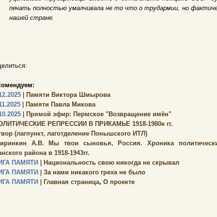
печать полностью умалчивала не то что о трудармии, но фактиче
нашей стране.
елиться:
комендуем:
12.2025
|
Памяти Виктора Шмырова
11.2025
|
Памяти Павла Микова
10.2025
|
Прямой эфир: Пермское "Возвращение имён"
ОЛИТИЧЕСКИЕ РЕПРЕССИИ В ПРИКАМЬЕ 1918-1980е гг.
твор (лагпункт, лаготделение Понышского ИТЛ)
иринкин А.В. Мы твои сыновья, Россия. Хроника политически
нского района в 1918-1943гг.
ИГА ПАМЯТИ
|
Национальность свою никогда не скрывал
ИГА ПАМЯТИ
|
За нами никакого греха не было
ИГА ПАМЯТИ
|
Главная страница
,
О проекте