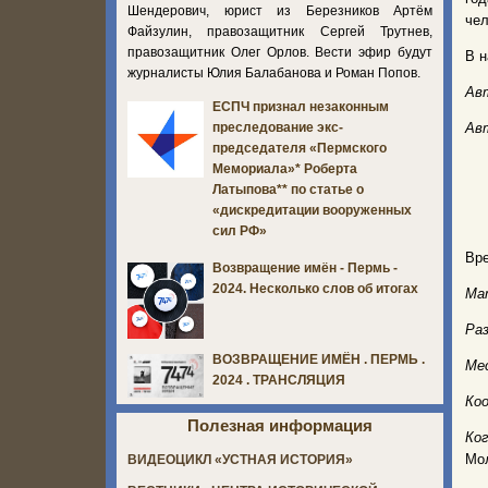
Шендерович, юрист из Березников Артём
чел
Файзулин, правозащитник Сергей Трутнев,
правозащитник Олег Орлов. Вести эфир будут
В н
журналисты Юлия Балабанова и Роман Попов.
Ав
ЕСПЧ признал незаконным
Ав
преследование экс-
председателя «Пермского
Мемориала»* Роберта
Латыпова** по статье о
«дискредитации вооруженных
сил РФ»
Вр
Возвращение имён - Пермь -
2024. Несколько слов об итогах
Ма
Ра
ВОЗВРАЩЕНИЕ ИМЁН . ПЕРМЬ .
Ме
2024 . ТРАНСЛЯЦИЯ
Ко
Полезная информация
Ко
Мол
ВИДЕОЦИКЛ «УСТНАЯ ИСТОРИЯ»