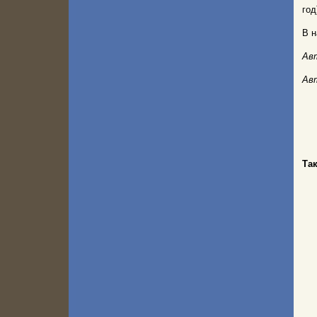
год
В н
Ав
Ав
Та