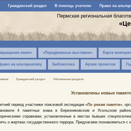
Гражданский раздел
В помощь учителю
Право на альтер
Пермская региональная благот
«Це
звращение имен»
«Передвижные выставки»
Карта мемори
Право на альтернативу
Библиотека
Архив проектов
Го
лавная
Гражданский раздел
Обновления раздела
Установлены новые памятн
етний период участники поисковой экспедиции
«По рекам памяти»
, ор
тановили 4 памятных знака в Березниковском и Усольском район
торическими справками, установленные в местах бывших спецпоселен
ять о жертвах государственного террора. Предлагаем познакомиться с 