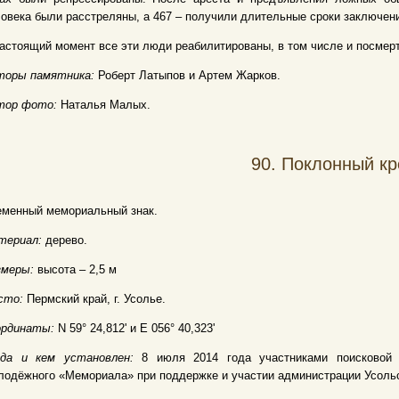
овека были расстреляны, а 467 – получили длительные сроки заключени
астоящий момент все эти люди реабилитированы, в том числе и посмерт
торы памятника:
Роберт Латыпов и Артем Жарков.
тор фото:
Наталья Малых.
90.
Поклонный кр
еменный мемориальный знак.
териал:
дерево.
змеры:
высота – 2,5 м
сто:
Пермский край, г. Усолье.
ординаты:
N 59° 24,812' и E 056° 40,323'
гда и кем установлен:
8 июля 2014 года участниками поисковой 
одёжного «Мемориала» при поддержке и участии администрации Усольс