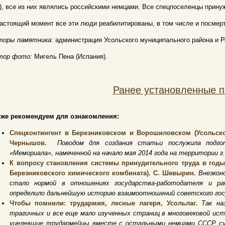
), все из них являлись российскими немцами. Все спецпоселенцы прину
астоящий момент все эти люди реабилитированы, в том числе и посмерт
торы памятника:
администрация Усольского муниципального района и Р
тор фото:
Мигель Пена (Испания).
Ранее установленные 
кже рекомендуем для ознакомления:
Спецконтингент в Березниковском и Ворошиловском (Усольском
Чернышов.
Поводом для создания статьи послужила подгот
«Мемориала», намеченной на начало мая 2014 года на территории г.
К вопросу становления системы принудительного труда в годы
Березниковского химического комбината). С. Шевырин.
Внеэкон
стало нормой в отношениях государства-работодателя и рабо
определило дальнейшую историю взаимоотношений советского гос
Чтобы помнили: трудармия, лесные лагеря, Усольлаг.
Так на
трагичных и все еще мало изученных страниц в многовековой истор
уцелевшие трудармейцы вместе с ос­тальными немцами СССР сущ