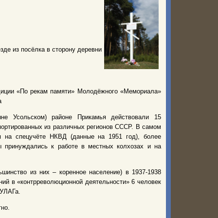
зде из посёлка в сторону деревни
диции «По рекам памяти» Молодёжного «Мемориала»
а
не Усольском) районе Прикамья действовали 15
портированных из различных регионов СССР. В самом
 на спецучёте НКВД (данные на 1951 год), более
ы принуждались к работе в местных колхозах и на
шинство из них – коренное население) в 1937-1938
ний в «контрреволюционной деятельности» 6 человек
ГУЛАГа.
но.