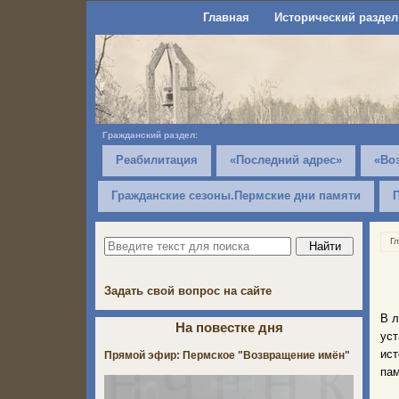
Главная
Исторический раздел
Гражданский раздел:
Реабилитация
«Последний адрес»
«Во
Гражданские сезоны.Пермские дни памяти
Г
Задать свой вопрос на сайте
В л
На повестке дня
ус
ис
Прямой эфир: Пермское "Возвращение имён"
пам