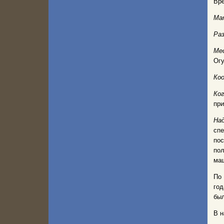
Вр
Ма
Ра
Ме
Огу
Ко
Ког
при
На
спе
по
по
маш
По 
год
был
В н