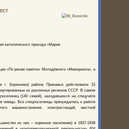
ест
рия католического прихода «Мария
иции «По рекам памяти» Молодёжного «Мемориала», а
е г. Березники) районе Прикамья действовали 15
портированных из различных регионов СССР. В самом
поселенец (140 семей), находившихся на спецучёте
ие немцы. Все спецпоселенцы принуждались к работе
ого машиностроения, электростанций, местной
шинство из них – коренное население) в 1937-1938
инений в «контрреволюционной деятельности» 404