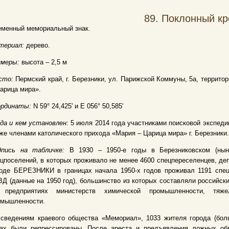
89.
Поклонный кр
еменный мемориальный знак.
териал:
дерево.
змеры:
высота – 2,5 м
сто:
Пермский край, г. Березники, ул. Парижской Коммуны, 5а, террито
арица мира».
ординаты:
N 59° 24,425' и E 056° 50,585'
да и кем установлен:
5 июля 2014 года участниками поисковой экспед
же членами католического прихода «Мария – Царица мира» г. Березники.
дпись на табличке:
В 1930 – 1950-е годы в Березниковском (нын
цпоселений, в которых проживало не менее 4600 спецпереселенцев, де
роде БЕРЕЗНИКИ в границах начала 1950-х годов проживал 1191 спец
Д (данные на 1950 год), большинство из которых составляли российск
 предприятиях министерств химической промышленности, тяжел
омышленности.
сведениям краевого общества «Мемориал», 1033 жителя города (боль
дах были репрессированы. После ареста и предъявления ложных обв