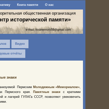
нативу
Книга памяти
О нас
ворительная общественная организация
нтр исторической памяти»
e-mail:
histmemory59@gmail.com
алов
Видео
довые отчёты
ые знаки
ганизуемой Пермским
Молодежным «Мемориалом»
,
ах Пермского края.
Памятные знаки
с краткими
ий и лагерей ГУЛАГа СССР, позволяют увековечить
ними.