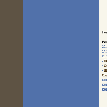
Под
Ре
20.
14.
29.
•
П
•
С
•
Ш
Оха
КН
КН
КН