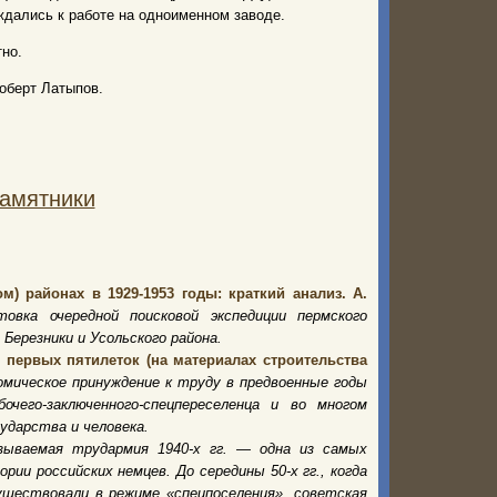
ждались к работе на одноименном заводе.
но.
оберт Латыпов.
памятники
) районах в 1929-1953 годы: краткий анализ. А.
овка очередной поисковой экспедиции пермского
 Березники и Усольского района.
 первых пятилеток (на материалах строительства
омическое принуждение к труду в предвоенные годы
чего-заключенного-спецпереселенца и во многом
ударства и человека.
зываемая трудармия 1940-х гг. — одна из самых
ии российских немцев. До середины 50-х гг., когда
ествовали в режиме «спецпоселения», совет­ская