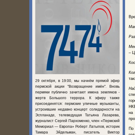
Вр
Ма
Ра
Ме
– Ц
Ко
Ког
так
29 октября, в 19:00, мы начнём прямой эфир
пермской акции "Возвращение имён". Вновь
На
пермяки публично зачитают имена земляков -
спе
жертв Большого террора. К эфиру также
го
присоединятся: пермские уличные музыканты,
НКВ
устроившие недавно концерт солидарности на
на
Эспланаде, телеведущая Татьяна Лазарева,
пр
журналист Сергей Пархоменко, член «Пермский
Мемориал — Европа» Роберт Латыпов, историк
По 
Тамара Эйдельман, писатель Виктор
го