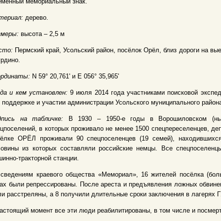
еменный мемориальный знак.
териал:
дерево.
змеры:
высота – 2,5 м
сто:
Пермский край, Усольский район, посёлок Орёл, близ дороги на вые
рдино.
ординаты:
N 59° 20,761' и E 056° 35,965'
да и кем установлен:
9 июля 2014 года участниками поисковой экспе
 поддержке и участии администрации Усольского муниципального район
дпись на табличке:
В 1930 – 1950-е годы в Ворошиловском (ны
цпоселений, в которых проживало не менее 1500 спецпереселенцев, де
сёлке ОРЁЛ проживали 90 спецпоселенцев (19 семей), находившихся
ловины из которых составляли российские немцы. Все спецпоселенц
инно-тракторной станции.
сведениям краевого общества «Мемориал», 16 жителей посёлка (боль
ах были репрессированы. После ареста и предъявления ложных обвине
и расстреляны, а 8 получили длительные сроки заключения в лагерях 
астоящий момент все эти люди реабилитированы, в том числе и посмерт