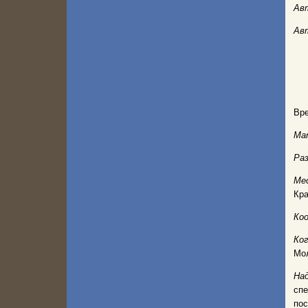
Ав
Ав
Вре
Ма
Ра
Ме
Кра
Ко
Ко
Мол
На
спе
пос