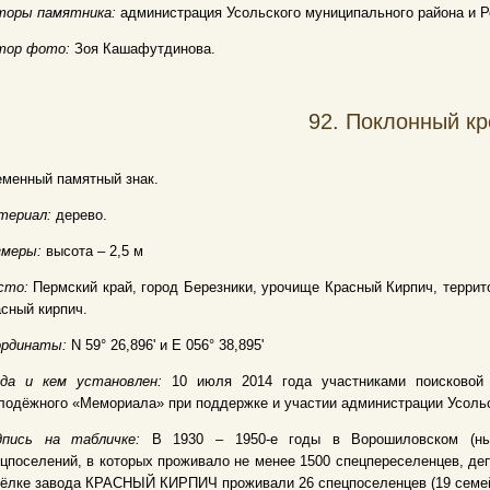
торы памятника:
администрация Усольского муниципального района и Р
тор фото:
Зоя Кашафутдинова.
92.
Поклонный кр
менный памятный знак.
териал:
дерево.
змеры:
высота – 2,5 м
сто:
Пермский край, город Березники, урочище Красный Кирпич, террит
сный кирпич.
ординаты:
N 59° 26,896' и E 056° 38,895'
гда и кем установлен:
10 июля 2014 года участниками поисковой 
одёжного «Мемориала» при поддержке и участии администрации Усольс
дпись на табличке:
В 1930 – 1950-е годы в Ворошиловском (ны
цпоселений, в которых проживало не менее 1500 спецпереселенцев, де
ёлке завода КРАСНЫЙ КИРПИЧ проживали 26 спецпоселенцев (19 семей)