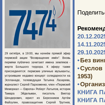
Поделить
Рекомен
20.12.202
14.11.202
29.10.202
29 октября, в 19:00, мы начнём прямой эфир
пермской акции "Возвращение имён". Вновь
•
Без ви
пермяки публично зачитают имена земляков -
•
Суслов
жертв Большого террора. К эфиру также
присоединятся: пермские уличные музыканты,
1953)
устроившие недавно концерт солидарности на
Эспланаде, телеведущая Татьяна Лазарева,
•
Организ
журналист Сергей Пархоменко, член «Пермский
Мемориал — Европа» Роберт Латыпов, историк
КНИГА 
Тамара Эйдельман, писатель Виктор
Шендерович, юрист из Березников Артём
КНИГА 
Файзулин, правозащитник Сергей Трутнев,