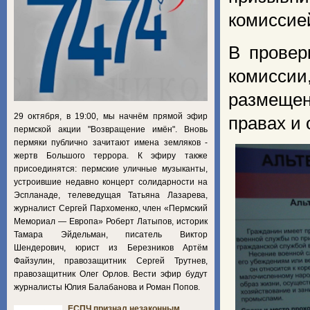
комиссией
В провер
комисси
размещен
29 октября, в 19:00, мы начнём прямой эфир
правах и 
пермской акции "Возвращение имён". Вновь
пермяки публично зачитают имена земляков -
жертв Большого террора. К эфиру также
присоединятся: пермские уличные музыканты,
устроившие недавно концерт солидарности на
Эспланаде, телеведущая Татьяна Лазарева,
журналист Сергей Пархоменко, член «Пермский
Мемориал — Европа» Роберт Латыпов, историк
Тамара Эйдельман, писатель Виктор
Шендерович, юрист из Березников Артём
Файзулин, правозащитник Сергей Трутнев,
правозащитник Олег Орлов. Вести эфир будут
журналисты Юлия Балабанова и Роман Попов.
ЕСПЧ признал незаконным