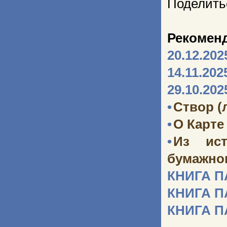
Поделить
Рекомен
20.12.202
14.11.202
29.10.202
•
Створ (
•
О Карте
•
Из ист
бумажног
КНИГА 
КНИГА 
КНИГА 