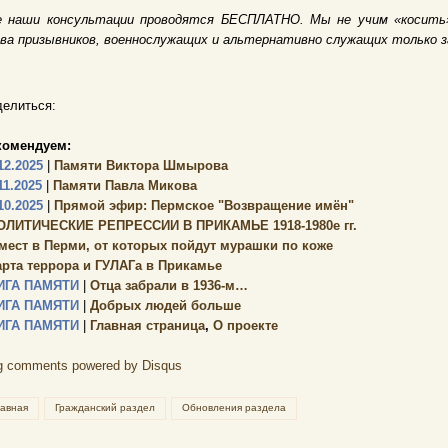
е наши консультации проводятся БЕСПЛАТНО. Мы не учим «косит
ава призывников, военнослужащих и альтернативно служащих только 
елиться:
комендуем:
12.2025
|
Памяти Виктора Шмырова
11.2025
|
Памяти Павла Микова
10.2025
|
Прямой эфир: Пермское "Возвращение имён"
ОЛИТИЧЕСКИЕ РЕПРЕССИИ В ПРИКАМЬЕ 1918-1980е гг.
 мест в Перми, от которых пойдут мурашки по коже
арта террора и ГУЛАГа в Прикамье
ИГА ПАМЯТИ
|
Отца забрали в 1936-м…
ИГА ПАМЯТИ
|
Добрых людей больше
ИГА ПАМЯТИ
|
Главная страница
,
О проекте
g comments powered by
Disqus
лавная
Гражданский раздел
Обновления раздела