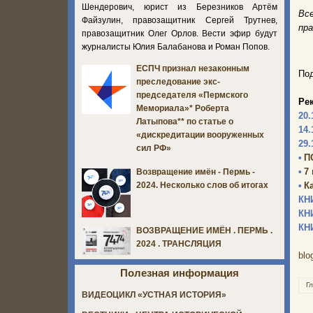
Шендерович, юрист из Березников Артём
Вс
Файзулин, правозащитник Сергей Трутнев,
пр
правозащитник Олег Орлов. Вести эфир будут
журналисты Юлия Балабанова и Роман Попов.
ЕСПЧ признал незаконным
Под
преследование экс-
председателя «Пермского
Ре
Мемориала»* Роберта
20.
Латыпова** по статье о
14.
«дискредитации вооруженных
29.
сил РФ»
•
П
•
7
Возвращение имён - Пермь -
•
К
2024. Несколько слов об итогах
КН
КН
КН
ВОЗВРАЩЕНИЕ ИМЁН . ПЕРМЬ .
2024 . ТРАНСЛЯЦИЯ
blo
Полезная информация
Г
ВИДЕОЦИКЛ «УСТНАЯ ИСТОРИЯ»