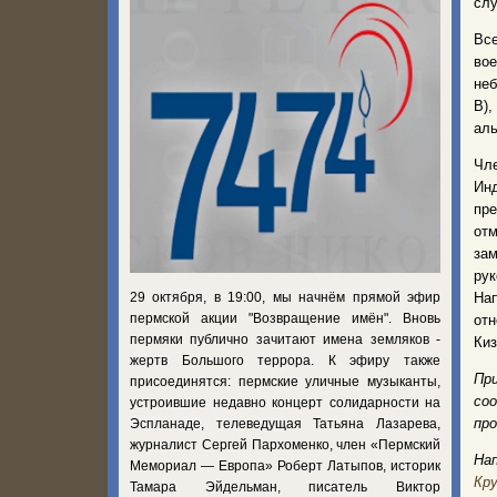
слу
Вс
во
неб
В),
аль
Чл
Ин
пре
отм
за
рук
29 октября, в 19:00, мы начнём прямой эфир
На
пермской акции "Возвращение имён". Вновь
от
пермяки публично зачитают имена земляков -
Киз
жертв Большого террора. К эфиру также
При
присоединятся: пермские уличные музыканты,
со
устроившие недавно концерт солидарности на
пр
Эспланаде, телеведущая Татьяна Лазарева,
журналист Сергей Пархоменко, член «Пермский
На
Мемориал — Европа» Роберт Латыпов, историк
Кру
Тамара Эйдельман, писатель Виктор