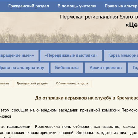
Гражданский раздел
В помощь учителю
Право на альтер
Пермская региональная благот
«Це
звращение имен»
«Передвижные выставки»
Карта мемори
Право на альтернативу
Библиотека
Архив проектов
Го
лавная
Гражданский раздел
Обновления раздела
До отправки пермяков на службу в Кремлев
 этом сообщил на очередном заседании призывной комиссии Пермско
ионов.
так называемый Кремлевский полк отбирают, как известно, самы
ихологические характеристики юношей. Здоровье каждого из них дол