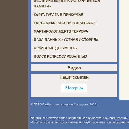
ВЕСТНИКИ «ЦЕНТРА ИСТОРИЧЕСКОЙ
ПАМЯТИ»
КАРТА ГУЛАГА В ПРИКАМЬЕ
КАРТА МЕМОРИАЛОВ В ПРИКАМЬЕ
МАРТИРОЛОГ ЖЕРТВ ТЕРРОРА
БАЗА ДАННЫХ «УСТНАЯ ИСТОРИЯ»
АРХИВНЫЕ ДОКУМЕНТЫ
ПОИСК РЕПРЕССИРОВАННЫХ
Видео
Наши ссылки
©
ПРБОО «Центр исторической памяти»
, 2022 г.
Данный веб-ресурс ранее принадлежал общественной организации «
Исключительные авторские права на опубликованные информацион