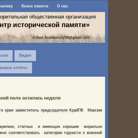
нативу
Книга памяти
О нас
ворительная общественная организация
нтр исторической памяти»
e-mail:
histmemory59@gmail.com
алов
Видео
довые отчёты
ский полк осталась неделя
го края заместитель председателя КрайПК Максим
х крепких, статных и имеющих хорошие морально
жно соответствовать категории годности к военной