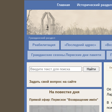
Главная
Исторический раздел
Гражданский раздел:
Реабилитация
«Последний адрес»
«Во
Гражданские сезоны.Пермские дни памяти
Г
Задать свой вопрос на сайте
Об
На повестке дня
Лар
Прямой эфир: Пермское "Возвращение имён"
В 
пс