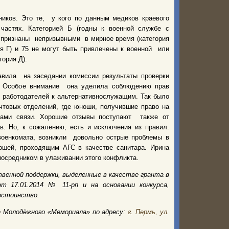
иков. Это те, у кого по данным медиков краевого
частях. Категорией Б (годны к военной службе с
 признаны непризывными в мирное время (категория
я Г) и 75 не могут быть привлечены к военной или
гория Д).
авила на заседании комиссии результаты проверки
е. Особое внимание она уделила соблюдению прав
 работодателей к альтернативнослужащим. Так было
чтовых отделений, где юноши, получившие право на
рами связи. Хорошие отзывы поступают также от
в. Но, к сожалению, есть и исключения из правил.
военкомата, возникли довольно острые проблемы в
шей, проходящим АГС в качестве санитара. Ирина
посредником в улаживании этого конфликта.
венной поддержки, выделенные в качестве гранта в
т 17.01.2014 № 11-рп и на основании конкурса,
остоинство.
е Молодёжного
«Мемориала» по адресу:
г. Пермь, ул.