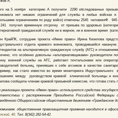
жбе А.
его на 5 ноября категорию А получили 2290 обследованных призывн
енкомата нет никаких ограничений для службы в любых войсках и 
ольшими ограничениям по роду войск) отмечены 2545 человекяФ . 945
 241 получил временную отсрочку от призыва по здоровью (категори
тернативной гражданской службе ни в мирное, ни в военное время (кате
ен КрайПК, сотрудник проекта «Имею право» Ирина Кизилова предст
дустриального отдела краевого военкомата, проводившейся наканун
тендентов на альтернативную гражданскую службу (АГС) и отношениям
ечено, что особенно довольны «альтернативщиками» руководители по
мену военной службы на АГС, работают почтальонами или операто
оводителей больниц, принявших к себе агсников в качестве санитаро
пример, как стало известно во время мониторинга Индустриального 
ношениях между руководством краевой клинической больницы и юно
илова сообщила членам краевой призывной комиссии, что готова стать 
 реализации проекта «Имею право» используются средства государст
ответствии с распоряжением Президента Российской Федерации о
оведённого Общероссийским общественным движением «Гражданское д
поминаем: общественная правозащитная приемная находится в офис
пской, 40
. Тел: 8(342)
282-54-42
.