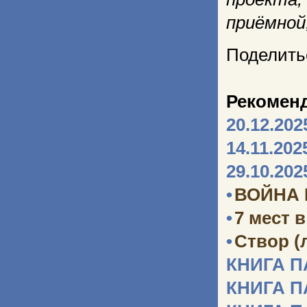
приёмной
Поделить
Рекомен
20.12.202
14.11.202
29.10.202
•
ВОЙНА
•
7 мест 
•
Створ (
КНИГА 
КНИГА 