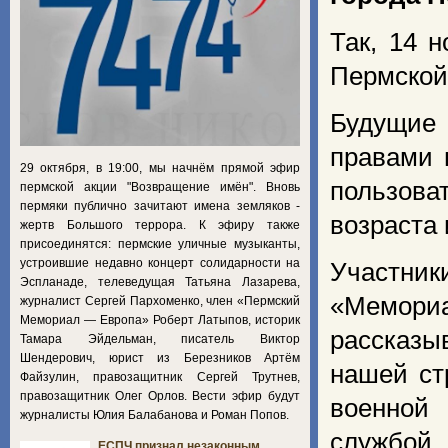
Так, 14 
Пермской
Будущие 
правами 
29 октября, в 19:00, мы начнём прямой эфир
пользова
пермской акции "Возвращение имён". Вновь
пермяки публично зачитают имена земляков -
возраста 
жертв Большого террора. К эфиру также
присоединятся: пермские уличные музыканты,
устроившие недавно концерт солидарности на
Участни
Эспланаде, телеведущая Татьяна Лазарева,
«Мемори
журналист Сергей Пархоменко, член «Пермский
Мемориал — Европа» Роберт Латыпов, историк
рассказы
Тамара Эйдельман, писатель Виктор
Шендерович, юрист из Березников Артём
нашей ст
Файзулин, правозащитник Сергей Трутнев,
правозащитник Олег Орлов. Вести эфир будут
военной
журналисты Юлия Балабанова и Роман Попов.
службой 
ЕСПЧ признал незаконным