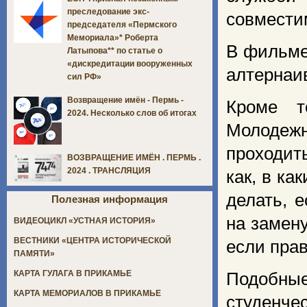
преследование экс-
совмести
председателя «Пермского
Мемориала»* Роберта
В фильме
Латыпова** по статье о
«дискредитации вооруженных
алтернаи
сил РФ»
Возвращение имён - Пермь -
Кроме т
2024. Несколько слов об итогах
Молодежн
проходит
ВОЗВРАЩЕНИЕ ИМЁН . ПЕРМЬ .
2024 . ТРАНСЛЯЦИЯ
как, в ка
делать, 
Полезная информация
на замен
ВИДЕОЦИКЛ «УСТНАЯ ИСТОРИЯ»
ВЕСТНИКИ «ЦЕНТРА ИСТОРИЧЕСКОЙ
если пра
ПАМЯТИ»
КАРТА ГУЛАГА В ПРИКАМЬЕ
Подобны
КАРТА МЕМОРИАЛОВ В ПРИКАМЬЕ
студенче