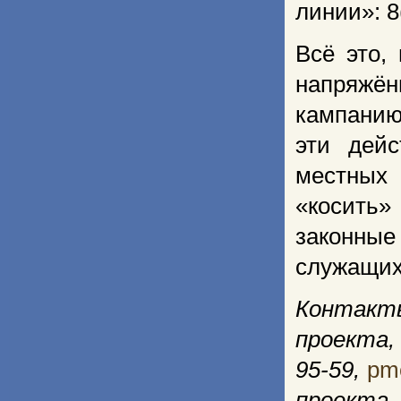
линии»: 8
Всё это,
напряжё
кампанию
эти дей
местных 
«косить»
законные
служащих
Контакт
проекта
95-59
,
pm
проекта