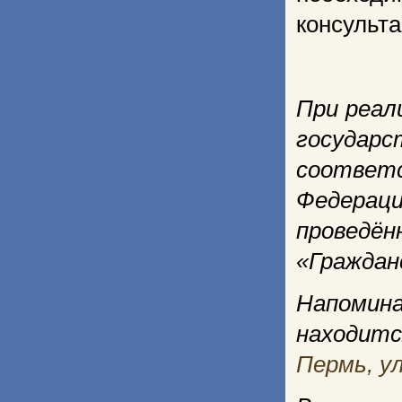
консульта
При реал
государс
соответ
Федераци
проведё
«Граждан
Напоми
находит
Пермь, ул