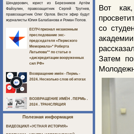
Шендерович, юрист из Березников Артём
Вот как
Файзулин, правозащитник Сергей Трутнев,
правозащитник Олег Орлов. Вести эфир будут
просвети
журналисты Юлия Балабанова и Роман Попов.
со студе
ЕСПЧ признал незаконным
преследование экс-
академи
председателя «Пермского
рассказа
Мемориала»* Роберта
Латыпова** по статье о
Затем по
«дискредитации вооруженных
сил РФ»
Молодеж
Возвращение имён - Пермь -
2024. Несколько слов об итогах
ВОЗВРАЩЕНИЕ ИМЁН . ПЕРМЬ .
2024 . ТРАНСЛЯЦИЯ
Полезная информация
ВИДЕОЦИКЛ «УСТНАЯ ИСТОРИЯ»