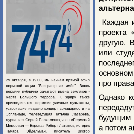
альтерна
Каждая 
проекта 
другую. 
или студ
последнег
основном
29 октября, в 19:00, мы начнём прямой эфир
про прав
пермской акции "Возвращение имён". Вновь
пермяки публично зачитают имена земляков -
Однако к
жертв Большого террора. К эфиру также
присоединятся: пермские уличные музыканты,
передад
устроившие недавно концерт солидарности на
Эспланаде, телеведущая Татьяна Лазарева,
будущим 
журналист Сергей Пархоменко, член «Пермский
Мемориал — Европа» Роберт Латыпов, историк
а потом а
Тамара Эйдельман, писатель Виктор