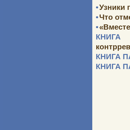
•
Узники 
•
Что отм
•
«Вместе
КНИГА 
контрре
КНИГА 
КНИГА 