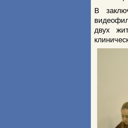
В заклю
видеофи
двух жи
клиничес