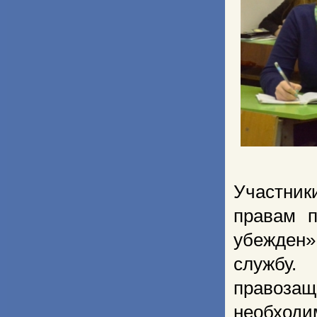
Участник
правам 
убежден»
службу.
правозащ
необход