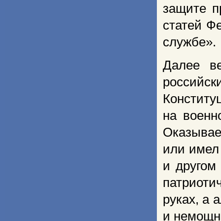
защите п
статей Ф
службе».
Далее в
российс
Конститу
на военн
Оказывае
или имел
и другом
патриоти
руках, а
и немощн