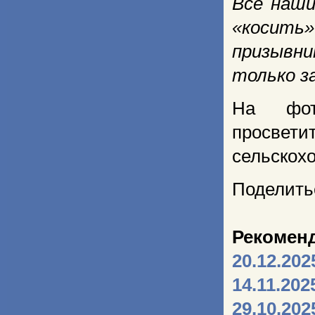
Все наш
«косить»
призывн
только з
На фот
просве
сельскох
Поделить
Рекомен
20.12.202
14.11.202
29.10.202