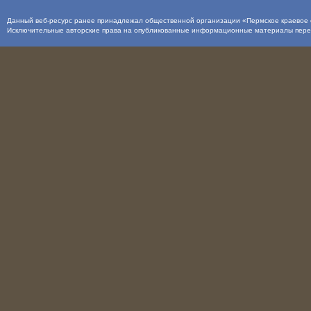
Данный веб-ресурс ранее принадлежал общественной организации «Пермское краевое о
Исключительные авторские права на опубликованные информационные материалы пер