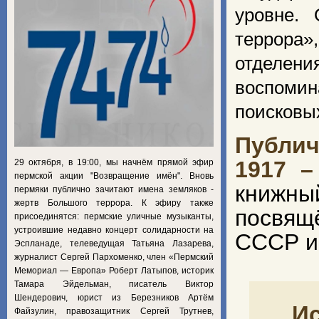
уровне.
террора»
отделени
воспомин
поисковы
Публич
1917 –
29 октября, в 19:00, мы начнём прямой эфир
пермской акции "Возвращение имён". Вновь
книжн
пермяки публично зачитают имена земляков -
жертв Большого террора. К эфиру также
посвящ
присоединятся: пермские уличные музыканты,
устроившие недавно концерт солидарности на
СССР и
Эспланаде, телеведущая Татьяна Лазарева,
журналист Сергей Пархоменко, член «Пермский
Мемориал — Европа» Роберт Латыпов, историк
Тамара Эйдельман, писатель Виктор
Шендерович, юрист из Березников Артём
Ис
Файзулин, правозащитник Сергей Трутнев,