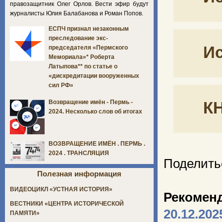
правозащитник Олег Орлов. Вести эфир будут
журналисты Юлия Балабанова и Роман Попов.
ЕСПЧ признал незаконным
преследование экс-
Ис
председателя «Пермского
Мемориала»* Роберта
Латыпова** по статье о
«дискредитации вооруженных
сил РФ»
К
Возвращение имён - Пермь -
2024. Несколько слов об итогах
ВОЗВРАЩЕНИЕ ИМЁН . ПЕРМЬ .
2024 . ТРАНСЛЯЦИЯ
Поделить
Полезная информация
ВИДЕОЦИКЛ «УСТНАЯ ИСТОРИЯ»
Рекомен
ВЕСТНИКИ «ЦЕНТРА ИСТОРИЧЕСКОЙ
20.12.202
ПАМЯТИ»