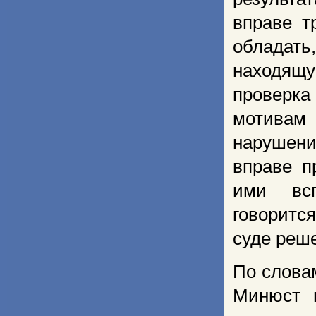
вправе т
обладат
находящу
проверка
мотивам 
нарушени
вправе п
ими всп
говоритс
суде реш
По слова
Минюст 