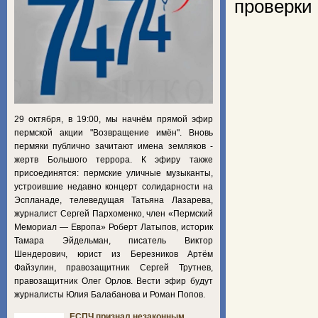
проверки
29 октября, в 19:00, мы начнём прямой эфир
пермской акции "Возвращение имён". Вновь
пермяки публично зачитают имена земляков -
жертв Большого террора. К эфиру также
присоединятся: пермские уличные музыканты,
устроившие недавно концерт солидарности на
Эспланаде, телеведущая Татьяна Лазарева,
журналист Сергей Пархоменко, член «Пермский
Мемориал — Европа» Роберт Латыпов, историк
Тамара Эйдельман, писатель Виктор
Шендерович, юрист из Березников Артём
Файзулин, правозащитник Сергей Трутнев,
правозащитник Олег Орлов. Вести эфир будут
журналисты Юлия Балабанова и Роман Попов.
ЕСПЧ признал незаконным