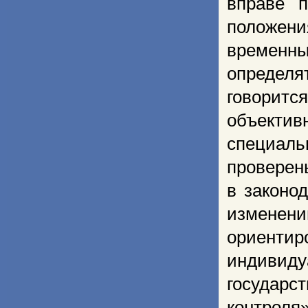
вправе 
положен
временн
определя
говоритс
объекти
специаль
проверен
в законо
изменен
ориентир
индивид
государ
контрол