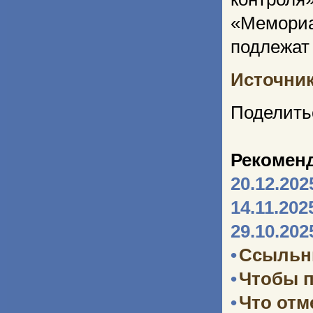
«Мемориа
подлежат
Источни
Поделить
Рекомен
20.12.202
14.11.202
29.10.202
•
Ссыльн
•
Чтобы п
•
Что отм