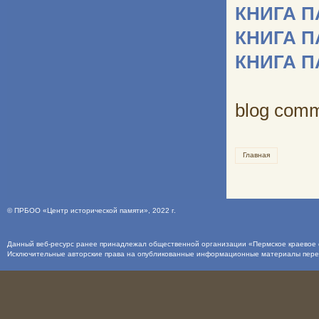
КНИГА 
КНИГА 
КНИГА 
blog com
Главная
©
ПРБОО «Центр исторической памяти»
, 2022 г.
Данный веб-ресурс ранее принадлежал общественной организации «Пермское краевое о
Исключительные авторские права на опубликованные информационные материалы пер