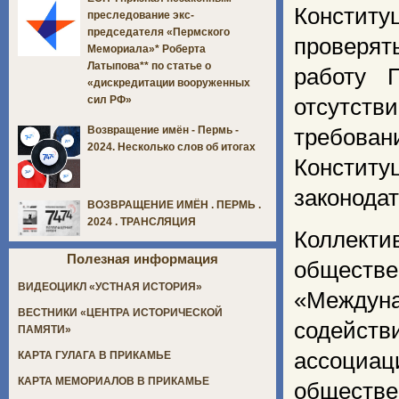
Констит
преследование экс-
председателя «Пермского
проверят
Мемориала»* Роберта
Латыпова** по статье о
работу 
«дискредитации вооруженных
сил РФ»
отсутств
Возвращение имён - Пермь -
требова
2024. Несколько слов об итогах
Консти
законодат
ВОЗВРАЩЕНИЕ ИМЁН . ПЕРМЬ .
2024 . ТРАНСЛЯЦИЯ
Коллекти
Полезная информация
обществе
ВИДЕОЦИКЛ «УСТНАЯ ИСТОРИЯ»
«Междун
ВЕСТНИКИ «ЦЕНТРА ИСТОРИЧЕСКОЙ
содейств
ПАМЯТИ»
ассоциац
КАРТА ГУЛАГА В ПРИКАМЬЕ
КАРТА МЕМОРИАЛОВ В ПРИКАМЬЕ
обществ