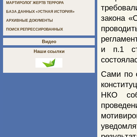
МАРТИРОЛОГ ЖЕРТВ ТЕРРОРА
требовал
БАЗА ДАННЫХ «УСТНАЯ ИСТОРИЯ»
закона «
АРХИВНЫЕ ДОКУМЕНТЫ
провод
ПОИСК РЕПРЕССИРОВАННЫХ
регламент
Видео
и п.1 с
Наши ссылки
состоялас
Сами по 
конститу
НКО соб
провед
мотивиро
уведомл
результа