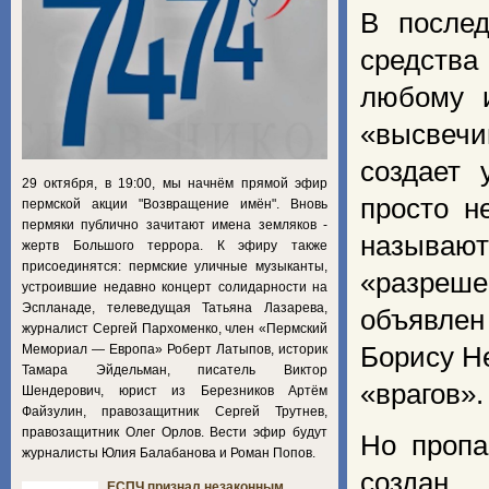
В после
средства
любому и
«высвечи
создает 
29 октября, в 19:00, мы начнём прямой эфир
просто н
пермской акции "Возвращение имён". Вновь
пермяки публично зачитают имена земляков -
называю
жертв Большого террора. К эфиру также
присоединятся: пермские уличные музыканты,
«разреш
устроившие недавно концерт солидарности на
Эспланаде, телеведущая Татьяна Лазарева,
объявлен
журналист Сергей Пархоменко, член «Пермский
Мемориал — Европа» Роберт Латыпов, историк
Борису Не
Тамара Эйдельман, писатель Виктор
«врагов».
Шендерович, юрист из Березников Артём
Файзулин, правозащитник Сергей Трутнев,
правозащитник Олег Орлов. Вести эфир будут
Но пропа
журналисты Юлия Балабанова и Роман Попов.
создан 
ЕСПЧ признал незаконным