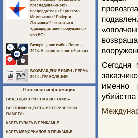
преследование экс-
провозгл
председателя «Пермского
подавл
Мемориала»* Роберта
Латыпова** по статье о
«ополчен
«дискредитации вооруженных
сил РФ»
возвраща
Возвращение имён - Пермь -
вооружен
2024. Несколько слов об итогах
Сегодня 
ВОЗВРАЩЕНИЕ ИМЁН . ПЕРМЬ .
заказчик
2024 . ТРАНСЛЯЦИЯ
именно 
Полезная информация
убийства
ВИДЕОЦИКЛ «УСТНАЯ ИСТОРИЯ»
ВЕСТНИКИ «ЦЕНТРА ИСТОРИЧЕСКОЙ
Междунар
ПАМЯТИ»
КАРТА ГУЛАГА В ПРИКАМЬЕ
КАРТА МЕМОРИАЛОВ В ПРИКАМЬЕ