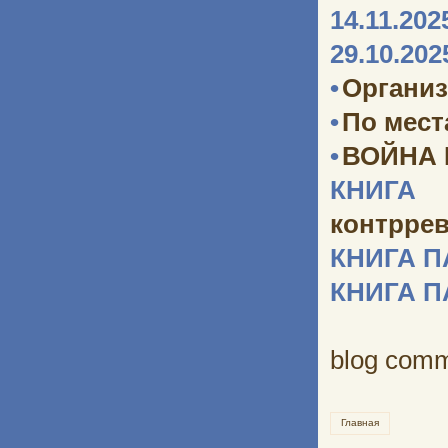
14.11.202
29.10.202
•
Организ
•
По мест
•
ВОЙНА
КНИГА 
контрре
КНИГА 
КНИГА 
blog com
Главная