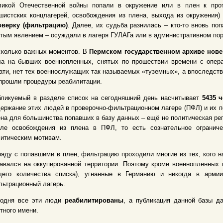
ликой Отечественной войны попали в окружение или в плен к прот
истских концлагерей, освобождения из плена, выхода из окружения)
оверку (фильтрацию)
. Далее, их судьба разнилась – кто-то вновь по
тым явлением – осуждали в лагеря ГУЛАГа или в административном пор
сколько важных моментов. В
Пермском государственном архиве нов
а на бывших военнопленных, снятых по прошествии времени с операт
ати, нет тех военнослужащих так называемых «туземных», а впоследст
прошли процедуры реабилитации.
бликуемый в разделе список на сегодняшний день насчитывает
5435 
ержание этих людей в проверочно-фильтрационном лагере (ПФЛ) и их 
на для большинства попавших в базу данных – ещё не политическая ре
сле освобождения из плена в ПФЛ, то есть сознательное огранич
итическим мотивам.
яду с попавшими в плен, фильтрацию проходили многие из тех, кого н
авался на оккупированной территории. Поэтому кроме военнопленных в
щего количества списка), угнанные в Германию и никогда в арми
ьтрационный лагерь.
годня все эти люди
реабилитированы
, а публикация данной базы д
тного имени.