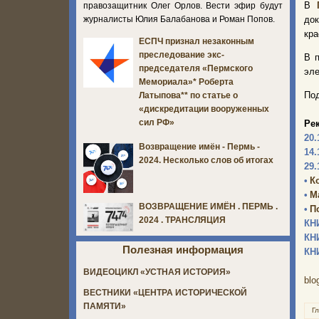
В
правозащитник Олег Орлов. Вести эфир будут
журналисты Юлия Балабанова и Роман Попов.
до
кра
ЕСПЧ признал незаконным
преследование экс-
В 
председателя «Пермского
эле
Мемориала»* Роберта
Под
Латыпова** по статье о
«дискредитации вооруженных
сил РФ»
Ре
20.
Возвращение имён - Пермь -
14.
2024. Несколько слов об итогах
29.
•
К
•
М
ВОЗВРАЩЕНИЕ ИМЁН . ПЕРМЬ .
•
П
2024 . ТРАНСЛЯЦИЯ
КН
КН
Полезная информация
КН
ВИДЕОЦИКЛ «УСТНАЯ ИСТОРИЯ»
blo
ВЕСТНИКИ «ЦЕНТРА ИСТОРИЧЕСКОЙ
ПАМЯТИ»
Г