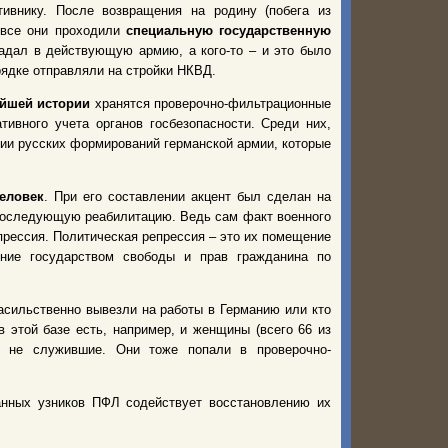
ивнику. После возвращения на родину (побега из
 все они проходили
специальную государственную
падал в действующую армию, а кого-то – и это было
ядке отправляли на стройки НКВД.
ейшей истории
хранятся проверочно-фильтрационные
ивного учета органов госбезопасности. Среди них,
вии русских формирований германской армии, которые
человек
. При его составлении акцент был сделан на
последующую реабилитацию. Ведь сам факт военного
прессия. Политическая репрессия – это их помещение
ение государством свободы и прав гражданина по
асильственно вывезли на работы в Германию или кто
 этой базе есть, например, и женщины (всего 66 из
и не служившие. Они тоже попали в проверочно-
анных узников ПФЛ содействует восстановлению их