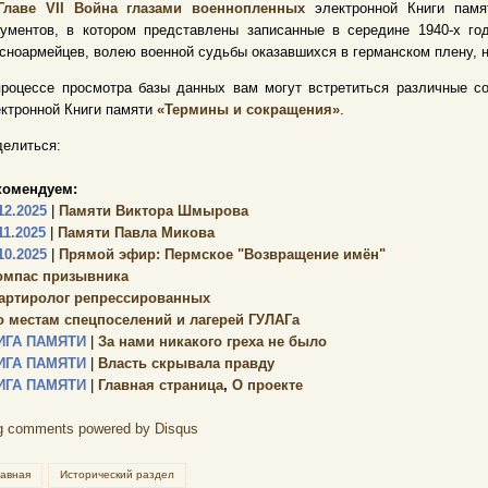
Главе VII Война глазами военнопленных
электронной Книги памя
кументов, в котором представлены записанные в середине 1940-х г
сноармейцев, волею военной судьбы оказавшихся в германском плену, 
процессе просмотра базы данных вам могут встретиться различные с
ктронной Книги памяти
«Термины и сокращения»
.
елиться:
комендуем:
12.2025
|
Памяти Виктора Шмырова
11.2025
|
Памяти Павла Микова
10.2025
|
Прямой эфир: Пермское "Возвращение имён"
омпас призывника
артиролог репрессированных
о местам спецпоселений и лагерей ГУЛАГа
ИГА ПАМЯТИ
|
За нами никакого греха не было
ИГА ПАМЯТИ
|
Власть скрывала правду
ИГА ПАМЯТИ
|
Главная страница
,
О проекте
g comments powered by
Disqus
лавная
Исторический раздел