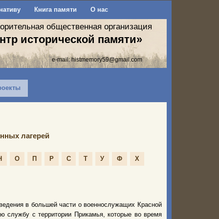
нативу
Книга памяти
О нас
ворительная общественная организация
нтр исторической памяти»
e-mail:
histmemory59@gmail.com
роекты
нных лагерей
Н
О
П
Р
С
Т
У
Ф
Х
ведения в большей части о военнослужащих Красной
ую службу с территории Прикамья, которые во время