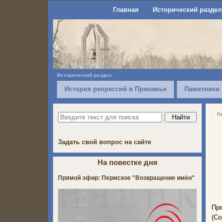
Главная
Исторический раздел
Исторический раздел:
История репрессий в Прикамье
Памятники
Г
Задать свой вопрос на сайте
На повестке дня
Прямой эфир: Пермское "Возвращение имён"
Пре
(Со