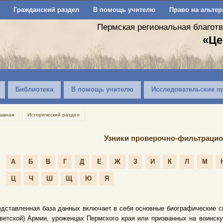
Гражданский раздел
В помощь учителю
Право на альтер
Пермская региональная благот
«Це
Библиотека
В помощь учителю
Исследовательские п
лавная
Исторический раздел
Узники проверочно-фильтрацио
А
Б
В
Г
Д
Е
Ж
З
И
К
Л
М
Ц
Ч
Ш
Щ
Ю
Я
дставленная база данных включает в себя основные биографические с
ветской) Армии, уроженцах Пермского края или призванных на воинск