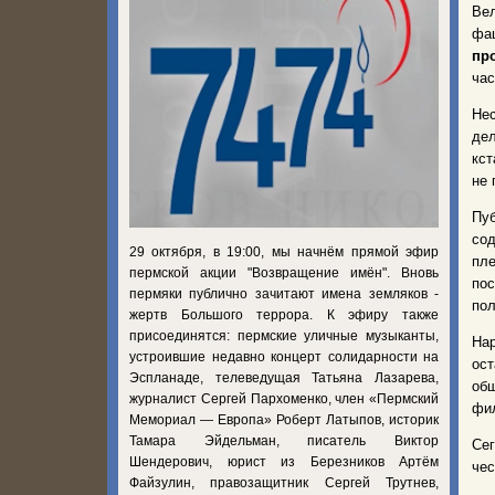
Ве
фаш
пр
час
Не
дел
кст
не 
Пу
сод
29 октября, в 19:00, мы начнём прямой эфир
пле
пермской акции "Возвращение имён". Вновь
по
пермяки публично зачитают имена земляков -
пол
жертв Большого террора. К эфиру также
присоединятся: пермские уличные музыканты,
Нар
устроившие недавно концерт солидарности на
ост
Эспланаде, телеведущая Татьяна Лазарева,
об
журналист Сергей Пархоменко, член «Пермский
фил
Мемориал — Европа» Роберт Латыпов, историк
Тамара Эйдельман, писатель Виктор
Се
Шендерович, юрист из Березников Артём
чес
Файзулин, правозащитник Сергей Трутнев,