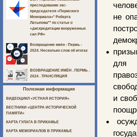
челове
преследование экс-
председателя «Пермского
не оп
Мемориала»* Роберта
Латыпова** по статье о
постр
«дискредитации вооруженных
сил РФ»
демок
Возвращение имён - Пермь -
призы
2024. Несколько слов об итогах
для 
ВОЗВРАЩЕНИЕ ИМЁН . ПЕРМЬ .
право
2024 . ТРАНСЛЯЦИЯ
свобо
Полезная информация
и сво
ВИДЕОЦИКЛ «УСТНАЯ ИСТОРИЯ»
ВЕСТНИКИ «ЦЕНТРА ИСТОРИЧЕСКОЙ
поощр
ПАМЯТИ»
осужд
КАРТА ГУЛАГА В ПРИКАМЬЕ
госуд
КАРТА МЕМОРИАЛОВ В ПРИКАМЬЕ