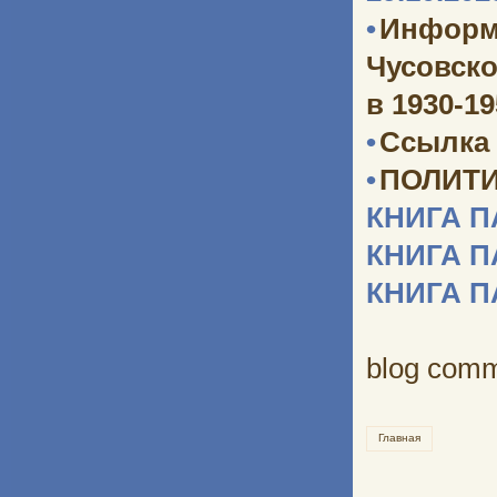
•
Информ
Чусовско
в 1930-1
•
Ссылка 
•
ПОЛИТИ
КНИГА 
КНИГА 
КНИГА 
blog com
Главная