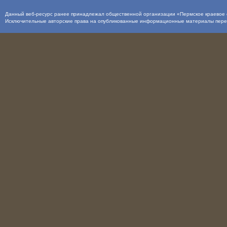
Данный веб-ресурс ранее принадлежал общественной организации «Пермское краевое о
Исключительные авторские права на опубликованные информационные материалы пер