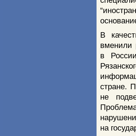
специали
“иностр
основание
В качест
вменили 
в России
Рязанско
информа
стране. 
не подв
Проблема
нарушени
на госуда