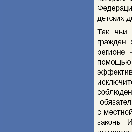
Федераци
детских д
Так чьи
граждан,
регионе 
помощью
эффектив
исключит
соблюд
обязател
с местно
законы. 