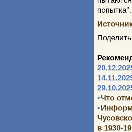
пытаются
попытка”.
Источни
Поделить
Рекомен
20.12.202
14.11.202
29.10.202
•
Что отм
•
Информ
Чусовско
в 1930-1