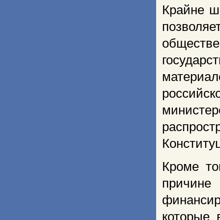
Крайне ш
позволя
общест
государс
материа
российск
министер
распрос
Конститу
Кроме то
причин
финансир
которые 