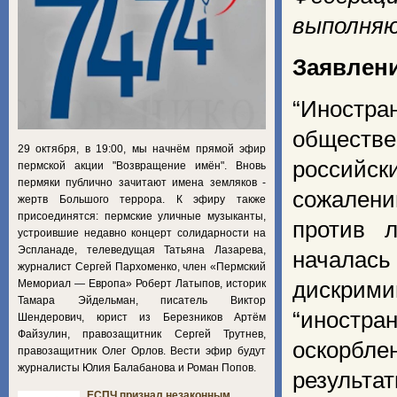
выполняю
Заявлени
“Иностра
обществ
29 октября, в 19:00, мы начнём прямой эфир
российск
пермской акции "Возвращение имён". Вновь
пермяки публично зачитают имена земляков -
сожалени
жертв Большого террора. К эфиру также
присоединятся: пермские уличные музыканты,
против 
устроившие недавно концерт солидарности на
Эспланаде, телеведущая Татьяна Лазарева,
началас
журналист Сергей Пархоменко, член «Пермский
Мемориал — Европа» Роберт Латыпов, историк
дискрим
Тамара Эйдельман, писатель Виктор
“иностра
Шендерович, юрист из Березников Артём
Файзулин, правозащитник Сергей Трутнев,
оскорбле
правозащитник Олег Орлов. Вести эфир будут
журналисты Юлия Балабанова и Роман Попов.
результа
ЕСПЧ признал незаконным