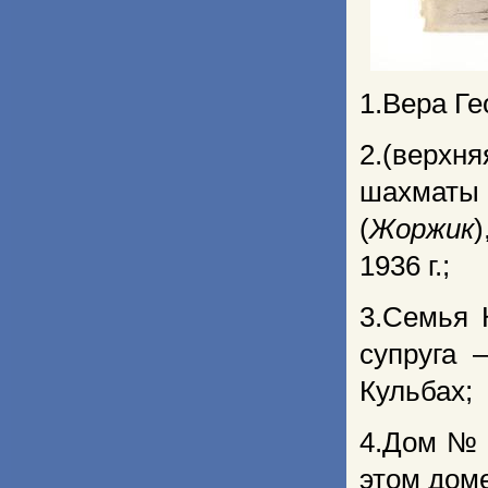
1.Вера Ге
2.(верхн
шахматы
(
Жоржик
1936 г.;
3.Семья К
супруга 
Кульбах;
4.Дом № 2
этом дом