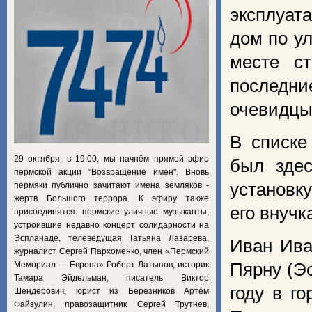
эксплуат
дом по ул
месте с
последни
очевидцы 
В списке
29 октября, в 19:00, мы начнём прямой эфир
был здес
пермской акции "Возвращение имён". Вновь
установк
пермяки публично зачитают имена земляков -
жертв Большого террора. К эфиру также
его внучк
присоединятся: пермские уличные музыканты,
устроившие недавно концерт солидарности на
Эспланаде, телеведущая Татьяна Лазарева,
Иван Ива
журналист Сергей Пархоменко, член «Пермский
Мемориал — Европа» Роберт Латыпов, историк
Пярну (Эс
Тамара Эйдельман, писатель Виктор
году в г
Шендерович, юрист из Березников Артём
Файзулин, правозащитник Сергей Трутнев,