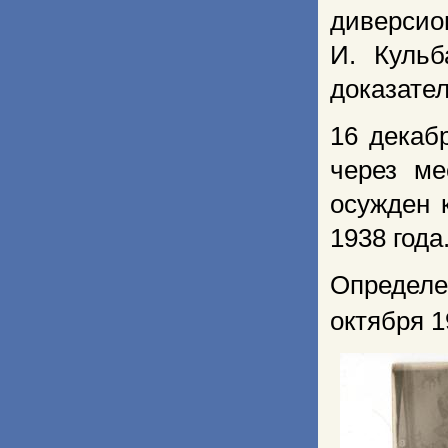
диверсио
И. Куль
доказател
16 декаб
через ме
осужден 
1938 года
Определе
октября
1