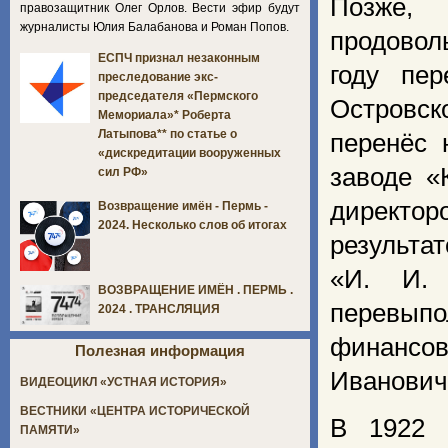
Позже,
правозащитник Олег Орлов. Вести эфир будут
журналисты Юлия Балабанова и Роман Попов.
продовол
ЕСПЧ признал незаконным
году пе
преследование экс-
председателя «Пермского
Островс
Мемориала»* Роберта
Латыпова** по статье о
перенёс 
«дискредитации вооруженных
заводе «
сил РФ»
директор
Возвращение имён - Пермь -
2024. Несколько слов об итогах
результат
«И. И.
ВОЗВРАЩЕНИЕ ИМЁН . ПЕРМЬ .
перевыпо
2024 . ТРАНСЛЯЦИЯ
финансов
Полезная информация
Ивановича
ВИДЕОЦИКЛ «УСТНАЯ ИСТОРИЯ»
ВЕСТНИКИ «ЦЕНТРА ИСТОРИЧЕСКОЙ
В 1922 
ПАМЯТИ»