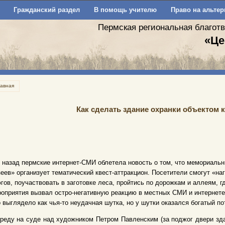
Гражданский раздел
В помощь учителю
Право на альтер
Пермская региональная благот
«Це
лавная
Как сделать здание охранки объектом 
 назад пермские интернет-СМИ облетела новость о том, что мемориальн
еев» организует тематический квест-аттракцион. Посетители смогут «наг
гов, поучаствовать в заготовке леса, пройтись по дорожкам и аллеям, 
оприятия вызвал остро-негативную реакцию в местных СМИ и интернете,
 выглядело как чья-то неудачная шутка, но у шутки оказался богатый по
реду на суде над художником Петром Павленским (за поджог двери зд