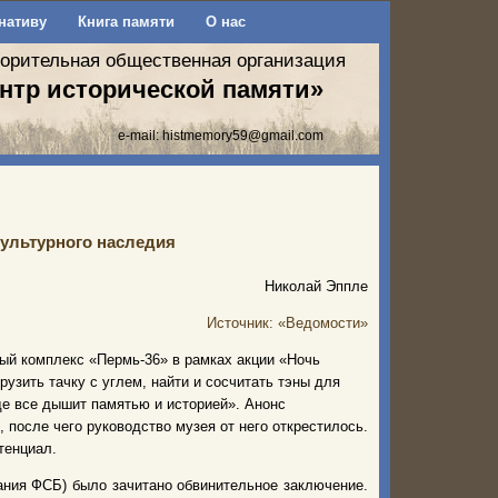
нативу
Книга памяти
О нас
ворительная общественная организация
нтр исторической памяти»
e-mail:
histmemory59@gmail.com
культурного наследия
Николай Эппле
Источник: «Ведомости»
ый комплекс «Пермь-36» в рамках акции «Ночь
рузить тачку с углем, найти и сосчитать тэны для
где все дышит памятью и историей». Анонс
 после чего руководство музея от него открестилось.
тенциал.
ания ФСБ) было зачитано обвинительное заключение.