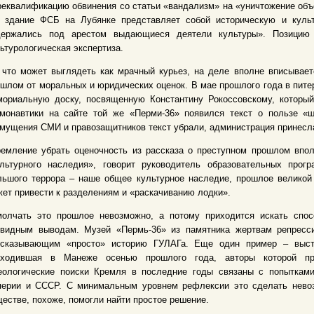
еквалификацию обвинения со статьи «вандализм» на «уничтожение объе
о здание ФСБ на Лубянке представляет собой историческую и культу
держались под арестом выдающиеся деятели культуры». Позицию 
ьтурологическая экспертиза.
 что может выглядеть как мрачный курьез, на деле вполне вписывае
шлом от моральных и юридических оценок. В мае прошлого года в пите
мориальную доску, посвященную Константину Рокоссовскому, который
смонавтики на сайте той же «Перми-36» появился текст о пользе «ш
мущения СМИ и правозащитников текст убрали, администрация принесла
ремление убрать оценочность из рассказа о преступном прошлом впо
ультурного наследия», говорит руководитель образовательных про
ьшого террора – наше общее культурное наследие, прошлое великой с
ет привести к разделениям и «раскачиванию лодки».
молчать это прошлое невозможно, а потому приходится искать спос
евидным выводам. Музей «Пермь-36» из памятника жертвам репресси
ссказывающим «просто» историю ГУЛАГа. Еще один пример – выста
оходившая в Манеже осенью прошлого года, авторы которой пре
еологические поиски Кремля в последние годы связаны с попытками
перии и СССР. С минимальным уровнем рефлексии это сделать невоз
естве, похоже, помогли найти простое решение.