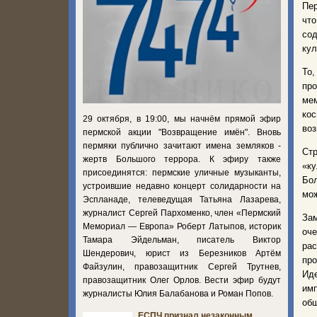
Пер
чт
со
кул
То,
про
ме
ко
29 октября, в 19:00, мы начнём прямой эфир
воз
пермской акции "Возвращение имён". Вновь
пермяки публично зачитают имена земляков -
Ст
жертв Большого террора. К эфиру также
«к
присоединятся: пермские уличные музыканты,
Бол
устроившие недавно концерт солидарности на
мож
Эспланаде, телеведущая Татьяна Лазарева,
журналист Сергей Пархоменко, член «Пермский
За
Мемориал — Европа» Роберт Латыпов, историк
оч
Тамара Эйдельман, писатель Виктор
ра
Шендерович, юрист из Березников Артём
пр
Файзулин, правозащитник Сергей Трутнев,
Ид
правозащитник Олег Орлов. Вести эфир будут
им
журналисты Юлия Балабанова и Роман Попов.
общ
ЕСПЧ признал незаконным