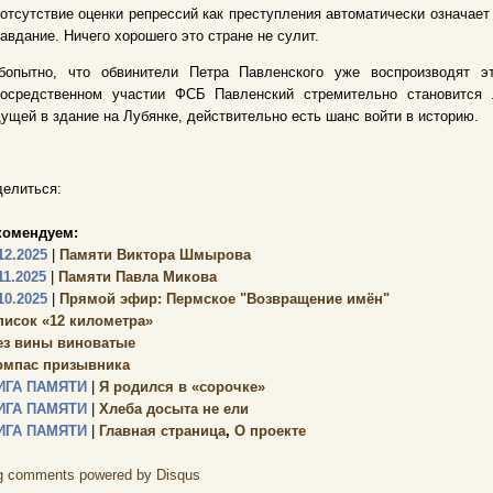
отсутствие оценки репрессий как преступления автоматически означает 
авдание. Ничего хорошего это стране не сулит.
бопытно, что обвинители Петра Павленского уже воспроизводят э
посредственном участии ФСБ Павленский стремительно становится л
ущей в здание на Лубянке, действительно есть шанс войти в историю.
елиться:
комендуем:
12.2025
|
Памяти Виктора Шмырова
11.2025
|
Памяти Павла Микова
10.2025
|
Прямой эфир: Пермское "Возвращение имён"
писок «12 километра»
ез вины виноватые
омпас призывника
ИГА ПАМЯТИ
|
Я родился в «сорочке»
ИГА ПАМЯТИ
|
Хлеба досыта не ели
ИГА ПАМЯТИ
|
Главная страница
,
О проекте
g comments powered by
Disqus