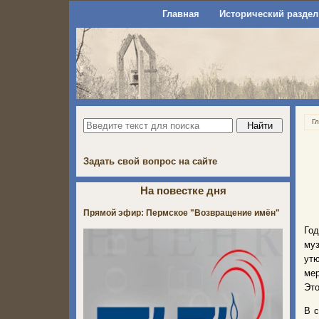
Главная
Исторический раздел
Г
Задать свой вопрос на сайте
На повестке дня
Прямой эфир: Пермское "Возвращение имён"
Год
муз
утю
мер
Это
В с