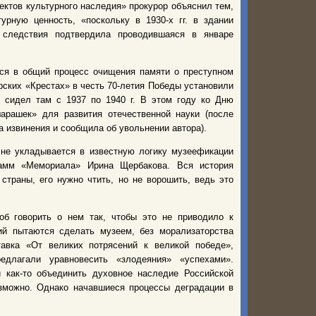
ктов культурного наследия» прокурор объяснил тем,
рную ценность, «поскольку в 1930-х гг. в здании
следствия подтвердила проводившаяся в январе
тся в общий процесс очищения памяти о преступном
рских «Крестах» в честь 70-летия Победы установили
 сидел там с 1937 по 1940 г. В этом году ко Дню
арашек» для развития отечественной науки (после
 извинения и сообщила об увольнении автора).
лне укладывается в известную логику музеефикации
грамм «Мемориала» Ирина Щербакова. Вся история
траны, его нужно чтить, но не ворошить, ведь это
об говорить о нем так, чтобы это не приводило к
й пытаются сделать музеем, без морализаторства
вка «От великих потрясений к великой победе»,
длагали уравновесить «злодеяния» «успехами».
 как-то объединить духовное наследие Российской
можно. Однако начавшиеся процессы деградации в