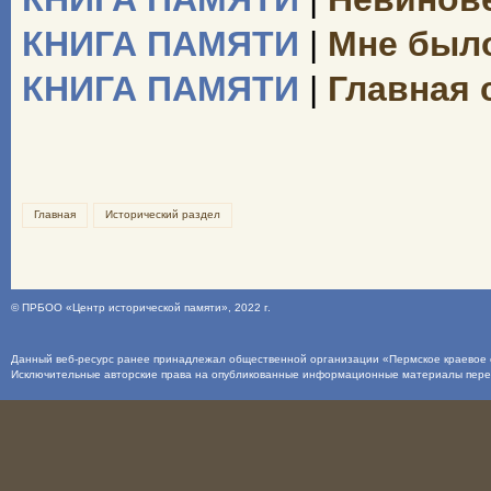
КНИГА ПАМЯТИ
|
Мне было 
КНИГА ПАМЯТИ
|
Главная 
Главная
Исторический раздел
©
ПРБОО «Центр исторической памяти»
, 2022 г.
Данный веб-ресурс ранее принадлежал общественной организации «Пермское краевое о
Исключительные авторские права на опубликованные информационные материалы пер