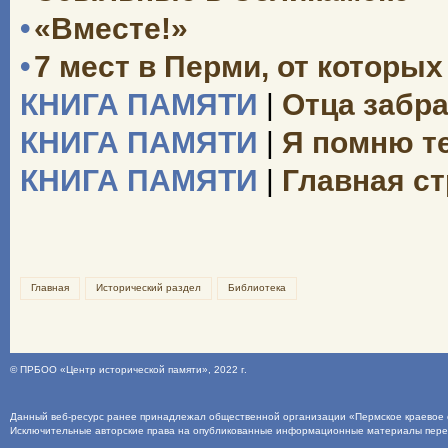
•
«Вместе!»
•
7 мест в Перми, от которы
КНИГА ПАМЯТИ
|
Отца забра
КНИГА ПАМЯТИ
|
Я помню те
КНИГА ПАМЯТИ
|
Главная ст
Главная
Исторический раздел
Библиотека
©
ПРБОО «Центр исторической памяти»
, 2022 г.
Данный веб-ресурс ранее принадлежал общественной организации «Пермское краевое о
Исключительные авторские права на опубликованные информационные материалы пер