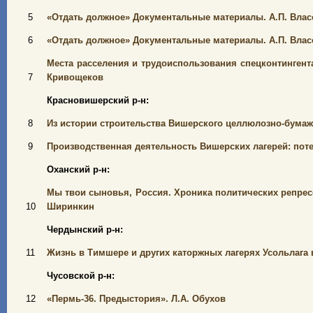
5
«Отдать должное» Документальные материалы. А.П. Власо
6
«Отдать должное» Документальные материалы. А.П. Власо
Места расселения и трудоиспользования спецконтингента 
7
Кривощеков
Красновишерский р-н:
8
Из истории строительства Вишерского целлюлозно-бумажн
9
Производственная деятельность Вишерских лагерей: пот
Оханский р-н:
Мы твои сыновья, Россия. Хроника политических репресси
10
Ширинкин
Чердынский р-н:
11
Жизнь в Тимшере и других каторжных лагерях Усольлага 
Чусовской р-н:
12
«Пермь-36. Предыстория». Л.А. Обухов