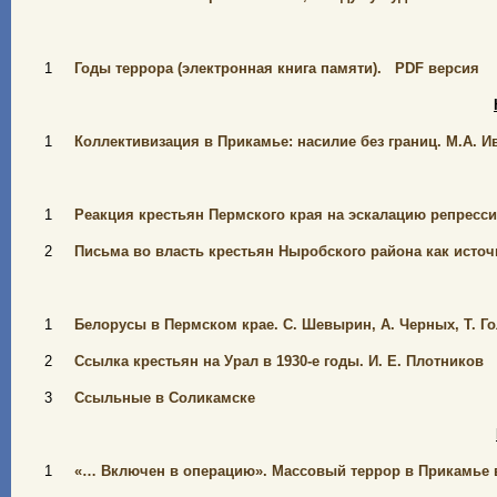
1
Годы террора (электронная книга памяти).
PDF
версия
1
Коллективизация в Прикамье: насилие без границ. М.А. И
1
Реакция крестьян Пермского края на эскалацию репрессий 
2
Письма во власть крестьян Ныробского района как источни
1
Белорусы в Пермском крае. С. Шевырин, А. Черных, Т. Го
2
Ссылка крестьян на Урал в 1930-е годы.
И. Е. Плотников
3
Ссыльные в Соликамске
1
«… Включен в операцию». Массовый террор в Прикамье в 