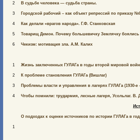
2
В судьбе человека — судьба страны.
3
Городской рабочий – как объект репрессий по приказу №00
4
Как делали «врагов народа». Г.Ф. Станковская
5
Товарищ Демон. Почему большевичку Землячку боялись 
6
Чекизм: мотивация зла. А.М. Калих
1
Жизнь заключенных ГУЛАГа в годы второй мировой войны
2
К проблеме становления ГУЛАГа (Вишлаг)
3
Проблемы власти и управления в лагерях ГУЛАГа (1930-е – 
4
Чтобы помнили: трудармия, лесные лагеря, Усольлаг.
В. 
Ис
О подходах к оценке источников по истории ГУЛАГа в го
1