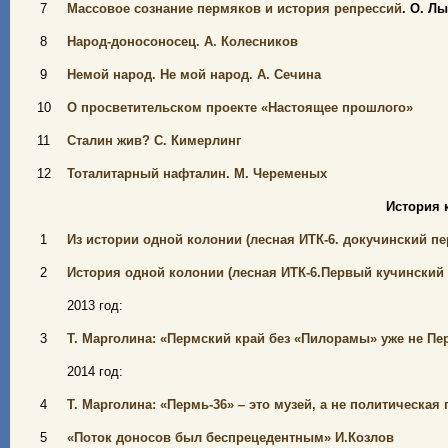
7
Массовое сознание пермяков и история репрессий
. О. Л
8
Народ-доносоносец. А. Колесников
9
Немой народ. Не мой народ. А. Сечина
10
О просветительском проекте «Настоящее прошлого»
11
Сталин жив? С. Кимерлинг
12
Тоталитарный нафталин. М. Череменых
История 
1
Из истории одной колонии (лесная ИТК-6. докучинский пе
2
История одной колонии (лесная ИТК-6.Первый кучинский п
2013 год:
3
Т. Марголина: «Пермский край без «Пилорамы» уже не Пе
2014 год:
4
Т. Марголина: «Пермь-36» – это музей, а не политическая
5
«Поток доносов был беспрецедентным» И.Козлов