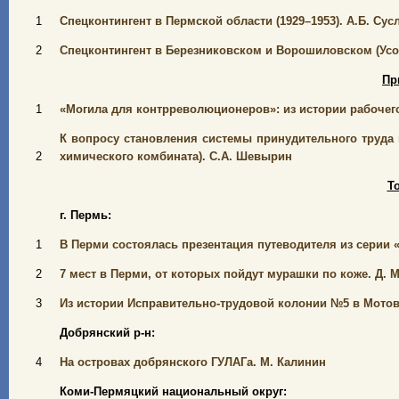
1
Спецконтингент в Пермской области (1929–1953). А.Б. Сус
2
Спецконтингент в Березниковском и Ворошиловском (Усол
Пр
1
«Могила для контрреволюционеров»: из истории рабочего
К вопросу становления системы принудительного труда 
2
химического комбината).
С.А. Шевырин
Т
г. Пермь:
1
В Перми состоялась презентация путеводителя из серии 
2
7 мест в Перми, от которых пойдут мурашки по коже. Д. 
3
Из истории Исправительно-трудовой колонии №5 в Мото
Добрянский р-н:
4
На островах добрянского ГУЛАГа. М. Калинин
Коми-Пермяцкий национальный округ: