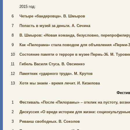
2015 год:
6
Четыре «бандеровца». В. Шмыров
7
Попасть в музей за деньги. А. Сечина
8
В. Шмыров: «Новая команда, безусловно, перепрофилиру
9
Как «Пилорама» стала поводом для объявления «Перми-
10
Состояние памяти о терроре в музее Пермь-36. М. Туровец
11
Гибель Василя Стуса. В. Овсиенко
12
Памятник «ударного труда». М. Крутов
13
Хотя мы знаем - время лечит. И. Кизилова
Фестив
1
Фестиваль «После «Пилорамы» – отклик на пустоту, возн
2
Дискуссия «О вреде истории для жизни: социокультурны
3
Реванш свободных. В. Соколов