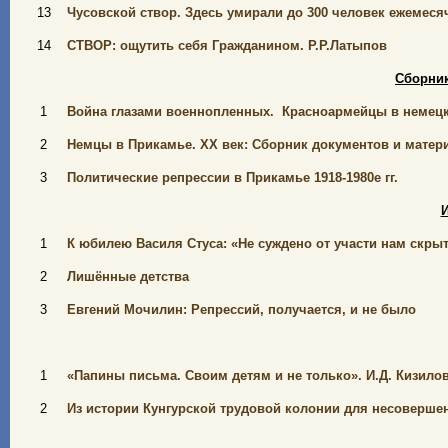
13
Чусовской створ. Здесь умирали до 300 человек ежемеся
14
СТВОР: ощутить себя Гражданином. Р.Р.Латыпов
Сборни
1
Война глазами военнопленных. Красноармейцы в немецк
2
Немцы в Прикамье. ХХ век: Сборник документов и матери
3
Политические репрессии в Прикамье 1918-1980е гг.
И
1
К юбилею Василя Стуса: «Не суждено от участи нам скры
2
Лишённые детства
3
Евгений Мочилин: Репрессий, получается, и не было
1
«Папины письма. Своим детям и не только». И.Д. Кизило
2
Из истории Кунгурской трудовой колонии для несоверше