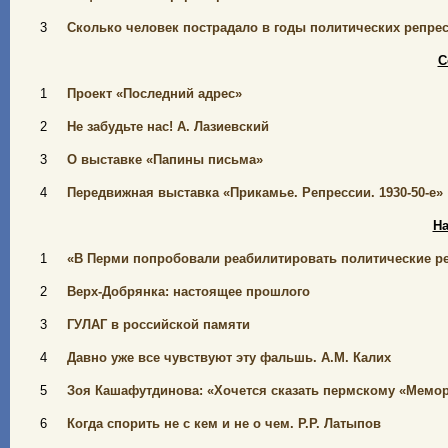
3
Сколько человек пострадало в годы политических репре
С
1
Проект «Последний адрес»
2
Не забудьте нас! А. Лазиевский
3
О выставке «Папины письма»
4
Передвижная выставка «Прикамье. Репрессии. 1930-50-е»
На
1
«В Перми попробовали реабилитировать политические ре
2
Верх-Добрянка: настоящее прошлого
3
ГУЛАГ в российской памяти
4
Давно уже все чувствуют эту фальшь. А.М. Калих
5
Зоя Кашафутдинова: «Хочется сказать пермскому «Мемор
6
Когда спорить не с кем и не о чем. Р.Р. Латыпов