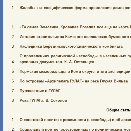
1
Жалобы как специфическая форма проявления демократи
1
«Та самая Землячка. Кровавая Розалия все еще на карте
2
История строительства Камского целлюлозно-бумажного ком
3
Наследники Березниковского химического комбината
О проявлениях религиозной несвободы в населенных пун
4
архивных документов. К. А. Остальцев
5
Пермские мемориальцы в Коми округе: итоги экспедиции
6
По островам «Архипелага ГУЛАГ» на реке Глухая Вильва
7
Путешествие в ГУЛАГ
8
Река ГУЛАГа. В. Соколов
Общие стать
1
О советской политике режимности (несвободы) и об архи
2
Социальный портрет арестованных по политическим моти