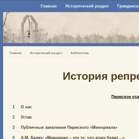
Главная
Исторический раздел
Гражданск
Главная
Исторический раздел
Библиотека
История репр
Пермское от
1
О нас
2
Устав
3
Публичные заявления Пермского «Мемориала»
4
А.М. Калих: «Мемориал – это то, что душу будит…»