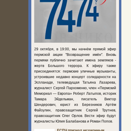
29 октября, в 19:00, мы начнём прямой эфир
пермской акции "Возвращение имён". Вновь
пермяки публично зачитают имена земляков -
жертв Большого террора. К эфиру также
присоединятся: пермские уличные музыканты,
устроившие недавно концерт солидарности на
Эспланаде, телеведущая Татьяна Лазарева,
журналист Сергей Пархоменко, член «Пермский
Мемориал — Европа» Роберт Латыпов, историк
Тамара Эйдельман, писатель Виктор
Шендерович, юрист из Березников Артём
Файзулин, правозащитник Сергей Трутнев,
правозащитник Олег Орлов. Вести эфир будут
журналисты Юлия Балабанова и Роман Попов.
ЕСПЧ признал незаконным