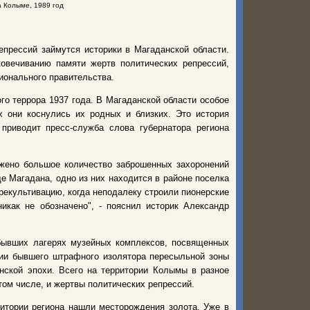
а Колыме, 1989 год
епрессий займутся историки в Магаданской области.
ковечиванию памяти жертв политических репрессий,
гионального правительства.
го террора 1937 года. В Магаданской области особое
х они коснулись их родных и близких. Это история
 приводит пресс-служба слова губернатора региона
ожено большое количество заброшенных захоронений
е Магадана, одно из них находится в районе поселка
рекультивацию, когда неподалеку строили пионерские
икак не обозначено", - пояснил историк Александр
 бывших лагерях музейных комплексов, посвященных
нии бывшего штрафного изолятора пересыльной зоны
нской эпохи. Всего на территории Колымы в разное
том числе, и жертвы политических репрессий.
ритории региона нашли месторождения золота. Уже в