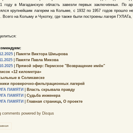
31 году в Магаданскую область завезли первых заключенных. По ар
ялся крупнейшим лагерем на Колыме, с 1932 по 1957 годов прошло не 
. Всего на Колыму и Чукотку, где также были построены лагеря ГУЛАГа
елиться:
комендуем:
12.2025
|
Памяти Виктора Шмырова
11.2025
|
Памяти Павла Микова
10.2025
|
Прямой эфир: Пермское "Возвращение имён"
писок «12 километра»
сыльные в Соликамске
зники проверочно-фильтрационных лагерей
ИГА ПАМЯТИ
|
Власть скрывала правду
ИГА ПАМЯТИ
|
Судьба инженера
ИГА ПАМЯТИ
|
Главная страница
,
О проекте
g comments powered by
Disqus
лавная