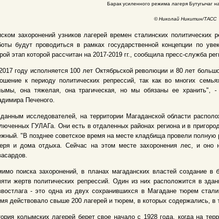
Барак усиленного режима лагеря Бутугычаг н
©
Николай Никитин/ТАСС
ском захоронений узников лагерей времен сталинских политических р
боты будут проводиться в рамках государственной концепции по уве
рой этап которой рассчитан на 2017-2019 гг., сообщила пресс-служба ре
2017 году исполняется 100 лет Октябрьской революции и 80 лет большо
ошение к периоду политических репрессий, так как во многих семья
лымы, она тяжелая, она трагическая, но мы обязаны ее хранить", -
димира Печеного.
 данным исследователей, на территории Магаданской области распол
люченных ГУЛАГа. Они есть в отдаленных районах региона и в пригород
жный. "В позднее советское время на месте кладбища провели полную 
еря и дома отдыха. Сейчас на этом месте захоронения лес, и оно н
асардов.
мимо поиска захоронений, в планах магаданских властей создание в
яти жертв политических репрессий. Один из них расположится в зда
востлага - это одна из двух сохранившихся в Магадане тюрем стали
мя действовало свыше 200 лагерей и тюрем, в которых содержались, в 
ория колымских лагерей берет свое начало с 1928 года, когда на тер