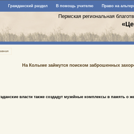
Гражданский раздел
В помощь учителю
Право на альтер
Пермская региональная благот
«Це
лавная
На Колыме займутся поиском заброшенных захор
гаданские власти также создадут музейные комплексы в память о ж