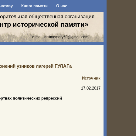
нативу
Книга памяти
О нас
ворительная общественная организация
нтр исторической памяти»
e-mail:
histmemory59@gmail.com
онений узников лагерей ГУЛАГа
Источник
17.02.2017
ертвах политических репрессий