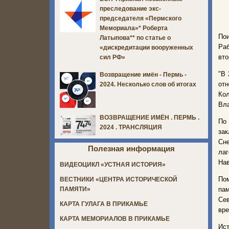
преследование экс-
председателя «Пермского
Мемориала»* Роберта
Пои
Латыпова** по статье о
Ра
«дискредитации вооруженных
вто
сил РФ»
"В 
Возвращение имён - Пермь -
отн
2024. Несколько слов об итогах
Ко
Вла
ВОЗВРАЩЕНИЕ ИМЁН . ПЕРМЬ .
По
2024 . ТРАНСЛЯЦИЯ
зак
Сне
Полезная информация
лаг
Нав
ВИДЕОЦИКЛ «УСТНАЯ ИСТОРИЯ»
По
ВЕСТНИКИ «ЦЕНТРА ИСТОРИЧЕСКОЙ
пам
ПАМЯТИ»
Сев
КАРТА ГУЛАГА В ПРИКАМЬЕ
вре
КАРТА МЕМОРИАЛОВ В ПРИКАМЬЕ
Ист