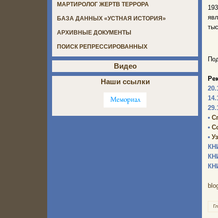
МАРТИРОЛОГ ЖЕРТВ ТЕРРОРА
19
явл
БАЗА ДАННЫХ «УСТНАЯ ИСТОРИЯ»
тыс
АРХИВНЫЕ ДОКУМЕНТЫ
ПОИСК РЕПРЕССИРОВАННЫХ
Под
Видео
Ре
Наши ссылки
20.
14.
29.
•
С
•
С
•
У
КН
КН
КН
blo
Г