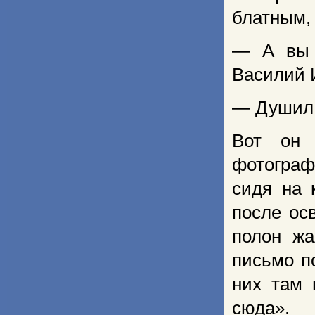
блатным, 
— А вы 
Василий 
— Душил,
Вот он 
фотограф
сидя на 
после ос
полон ж
письмо п
них там 
сюда».