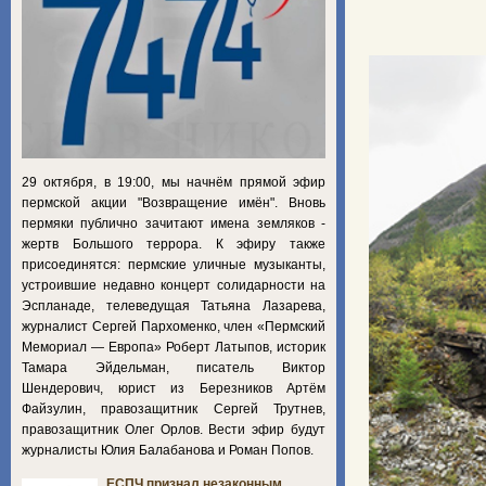
29 октября, в 19:00, мы начнём прямой эфир
пермской акции "Возвращение имён". Вновь
пермяки публично зачитают имена земляков -
жертв Большого террора. К эфиру также
присоединятся: пермские уличные музыканты,
устроившие недавно концерт солидарности на
Эспланаде, телеведущая Татьяна Лазарева,
журналист Сергей Пархоменко, член «Пермский
Мемориал — Европа» Роберт Латыпов, историк
Тамара Эйдельман, писатель Виктор
Шендерович, юрист из Березников Артём
Файзулин, правозащитник Сергей Трутнев,
правозащитник Олег Орлов. Вести эфир будут
журналисты Юлия Балабанова и Роман Попов.
ЕСПЧ признал незаконным