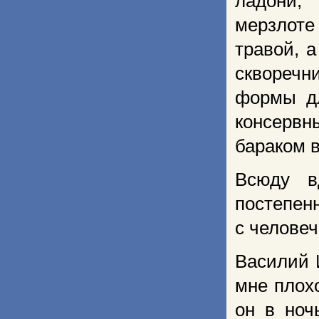
ладони,
мерзлоте
травой, 
скворечн
формы дл
консерв
бараком 
Всюду в
постепен
с челове
Василий 
мне плох
он в ноч