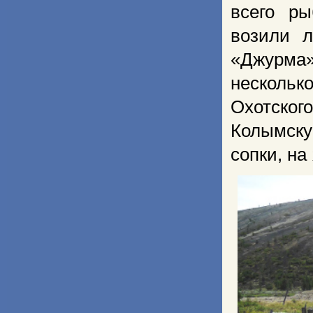
всего ры
возили л
«Джурма
нескольк
Охотского
Колымску
сопки, на