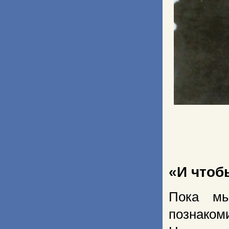
«И чтоб
Пока мы
познако