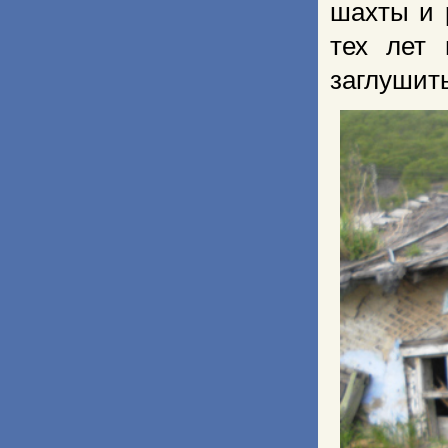
шахты и 
тех лет 
заглушить