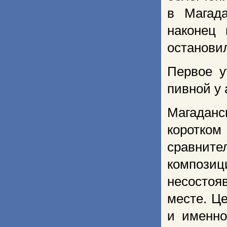
в Магад
наконец 
остановил
Первое у
пивной у 
Магадан
коротком
сравнител
компози
несостоя
месте. Ц
и именно