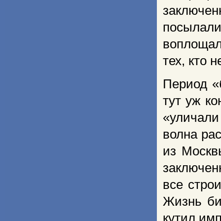
заключен
посыла
воплощал
тех, кто 
Период «
тут уж ко
«уличали
волна ра
из Москв
заключен
все стро
Жизнь би
кутил им