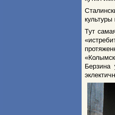
Сталинс
культуры 
Тут сама
«истре
протяже
«Колымск
Берзина 
эклектичн