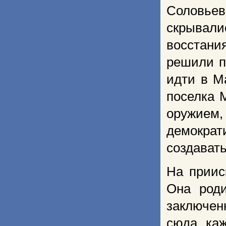
Соловье
скрывали
восстания
решили п
идти в М
поселка 
оружием,
демокра
создават
На приис
Она род
заключен
сюда ка