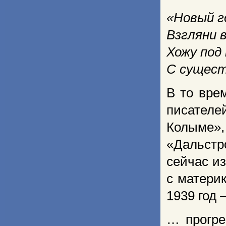
«Новый г
Взгляни 
Хожу под
С сущест
В то вре
писателе
Колыме»
«Дальстр
сейчас и
с материк
1939 год 
… прогре