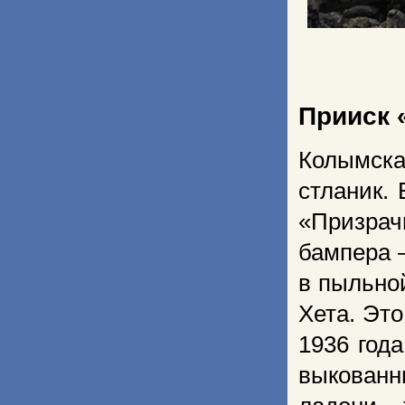
Прииск 
Колымска
стланик.
«Призра
бампера 
в пыльно
Хета. Эт
1936 год
выкованн