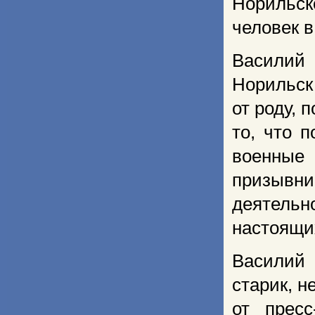
Норильск
человек в
Василий 
Норильск
от роду, 
то, что 
военные 
призывни
деятельн
настоящих
Василий
старик, н
от прес