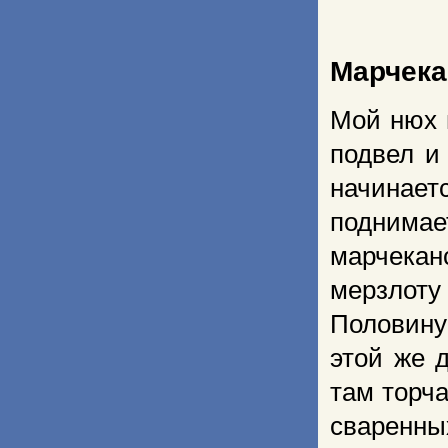
Марчека
Мой нюх 
подвел и
начинает
поднимае
марчекан
мерзлот
Половину 
этой же 
там торч
сваренн