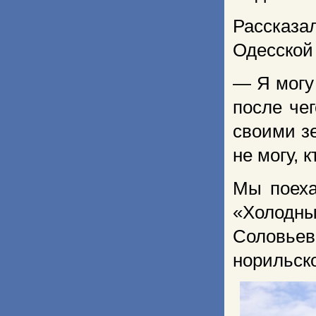
Рассказа
Одесской 
— Я могу 
после че
своими зе
не могу, 
Мы поеха
«Холодн
Соловьев
норильско