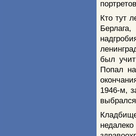
портретов
Кто тут 
Берлага,
надгроби
ленинград
был учит
Попал на
окончания
1946-м, з
выбрался
Кладбище
недалеко 
здравоох