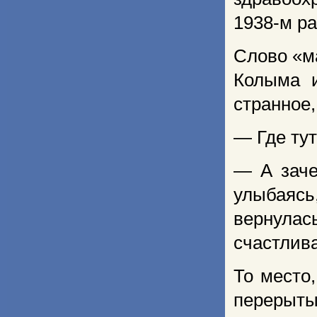
1938-м ра
Слово «ма
Колыма и
странное,
— Где ту
— А заче
улыбаяс
вернулас
счастлива
То место
перерыт