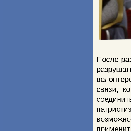
После ра
разрушат
волонтерс
связи, к
соединит
патриоти
возможн
применит