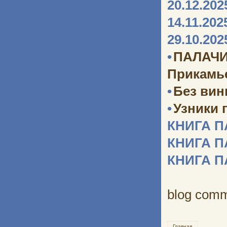
20.12.202
14.11.202
29.10.202
•
ПАЛАЧИ
Прикамь
•
Без ви
•
Узники 
КНИГА 
КНИГА 
КНИГА 
blog com
Главная