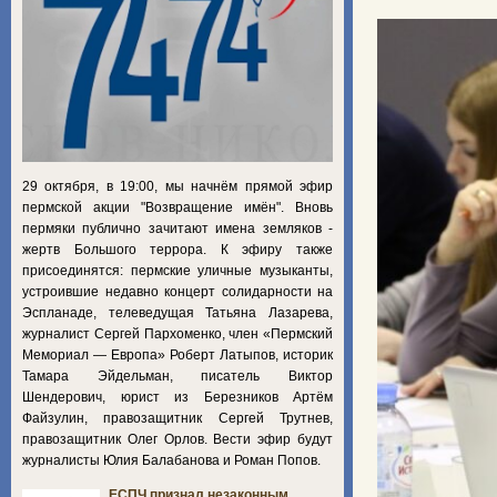
29 октября, в 19:00, мы начнём прямой эфир
пермской акции "Возвращение имён". Вновь
пермяки публично зачитают имена земляков -
жертв Большого террора. К эфиру также
присоединятся: пермские уличные музыканты,
устроившие недавно концерт солидарности на
Эспланаде, телеведущая Татьяна Лазарева,
журналист Сергей Пархоменко, член «Пермский
Мемориал — Европа» Роберт Латыпов, историк
Тамара Эйдельман, писатель Виктор
Шендерович, юрист из Березников Артём
Файзулин, правозащитник Сергей Трутнев,
правозащитник Олег Орлов. Вести эфир будут
журналисты Юлия Балабанова и Роман Попов.
ЕСПЧ признал незаконным