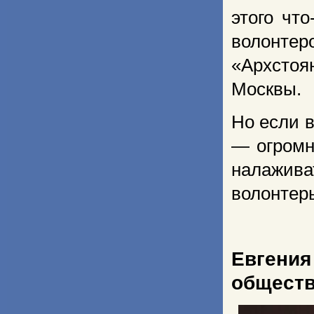
этого чт
волонтер
«Архстоя
Москвы.
Но если 
— огромн
налажива
волонтер
Евгени
обществ