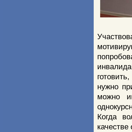
Участво
мотивиру
попроб
о
инвалида
готовить
нужно пр
можно и
однокур
Когда во
качестве 