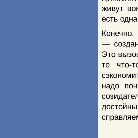
живут во
есть одна
Конечно,
— создан
Это вызов
то что-т
сэкономи
надо пон
созидат
достойны
справляе