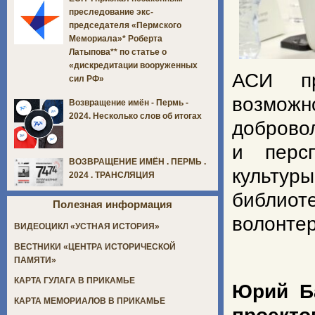
преследование экс-
председателя «Пермского
Мемориала»* Роберта
Латыпова** по статье о
«дискредитации вооруженных
АСИ пр
сил РФ»
возмож
Возвращение имён - Пермь -
2024. Несколько слов об итогах
доброво
и перс
ВОЗВРАЩЕНИЕ ИМЁН . ПЕРМЬ .
культур
2024 . ТРАНСЛЯЦИЯ
библио
Полезная информация
волонтер
ВИДЕОЦИКЛ «УСТНАЯ ИСТОРИЯ»
ВЕСТНИКИ «ЦЕНТРА ИСТОРИЧЕСКОЙ
ПАМЯТИ»
КАРТА ГУЛАГА В ПРИКАМЬЕ
Юрий Б
КАРТА МЕМОРИАЛОВ В ПРИКАМЬЕ