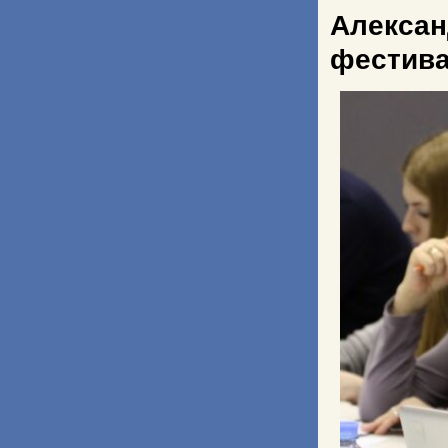
Алекса
фестива