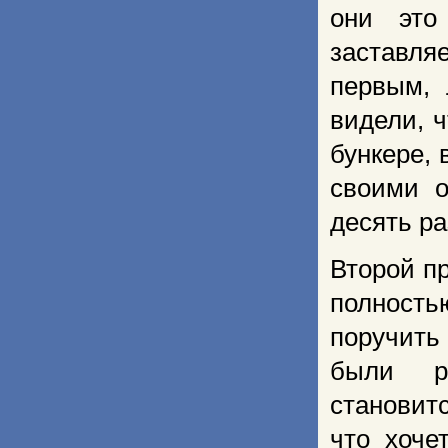
они это
заставля
первым, 
видели, 
бункере,
своими о
десять ра
Второй п
полность
поручить
были ре
становитс
что хоче