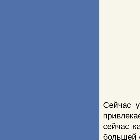
Сейчас у
привлека
сейчас к
большей с