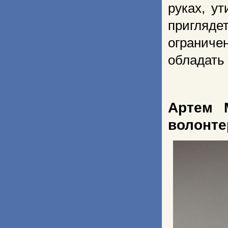
руках, у
пригляде
ограниче
обладать
Артем 
волонте