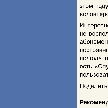
этом год
волонтер
Интересно
не воспо
абонеме
постоянн
полгода 
есть «Сп
пользоват
Поделить
Рекомен