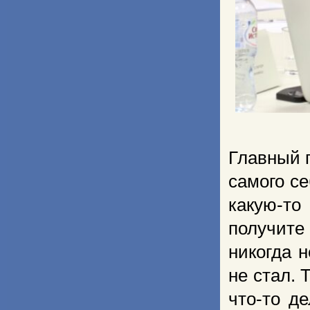
Главный 
самого се
какую-то
получите
никогда 
не стал. 
что-то д