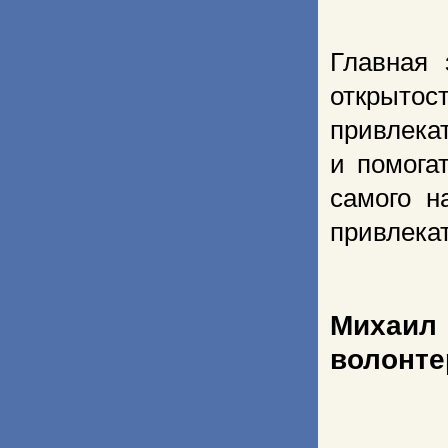
Главная 
открытос
привлекат
и помога
самого н
привлекат
Михаи
волонте