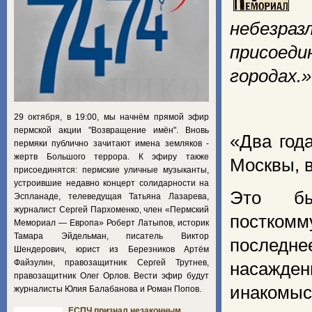
небезра
присоеди
городах.»
29 октября, в 19:00, мы начнём прямой эфир
пермской акции "Возвращение имён". Вновь
«Два год
пермяки публично зачитают имена земляков -
жертв Большого террора. К эфиру также
Москвы, 
присоединятся: пермские уличные музыканты,
устроившие недавно концерт солидарности на
Это бы
Эспланаде, телеведущая Татьяна Лазарева,
журналист Сергей Пархоменко, член «Пермский
посткомм
Мемориал — Европа» Роберт Латыпов, историк
Тамара Эйдельман, писатель Виктор
последне
Шендерович, юрист из Березников Артём
Файзулин, правозащитник Сергей Трутнев,
насажде
правозащитник Олег Орлов. Вести эфир будут
инакомыс
журналисты Юлия Балабанова и Роман Попов.
ЕСПЧ признал незаконным