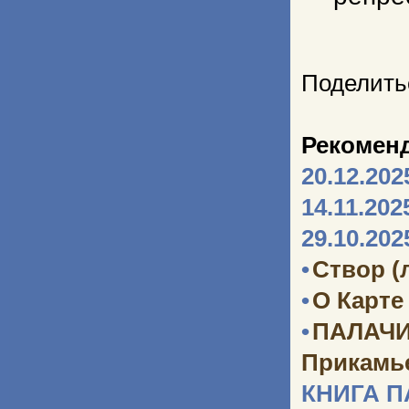
Поделить
Рекомен
20.12.202
14.11.202
29.10.202
•
Створ (
•
О Карте
•
ПАЛАЧИ
Прикамь
КНИГА 