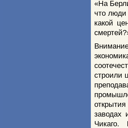
«На Берли
что люди 
какой це
смертей?
Внимани
экономик
соотечес
строили 
препода
промышле
открытия
заводах 
Чикаго.