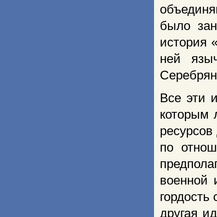
объединя
было зан
история «
ней язы
Серебрян
Все эти 
которым 
ресурсов
по отнош
предпол
военной 
гордость
другая и