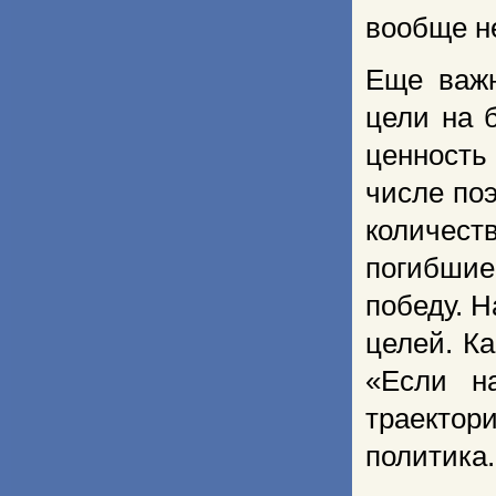
вообще н
Еще важн
цели на 
ценность
числе по
количес
погибшие
победу. Н
целей. К
«Если н
траекто
политика.