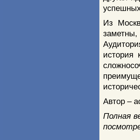
успешных
Из Москв
заметны,
Аудитори
история 
сложносо
преиму
историчес
Автор – а
Полная в
посмотре