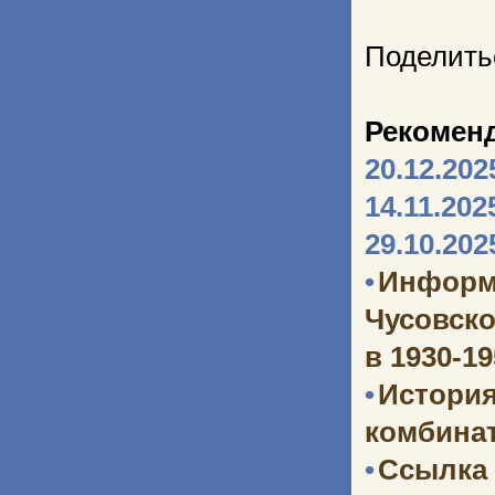
Поделить
Рекомен
20.12.202
14.11.202
29.10.202
•
Информ
Чусовско
в 1930-1
•
Истори
комбината
•
Ссылка 