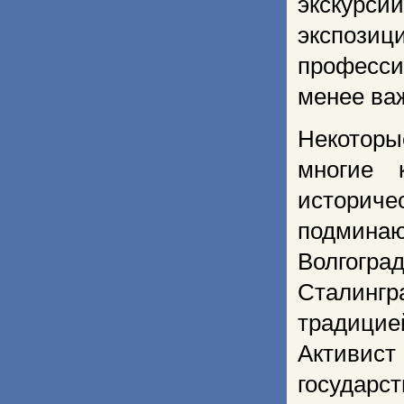
экскурс
экспози
професси
менее ва
Некотор
многие 
историче
подмина
Волгогра
Сталингр
традици
Активис
государс