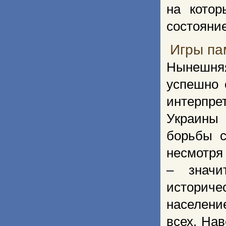
на котор
состояние
Игры па
Нынешняя
успешно 
интерпре
Украины 
борьбы с
несмотря
– значи
историч
населени
всех. Нав