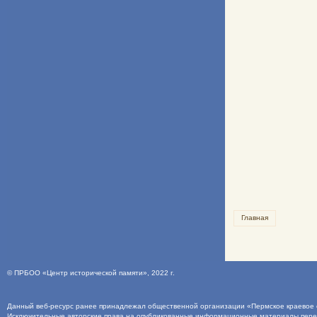
Главная
©
ПРБОО «Центр исторической памяти»
, 2022 г.
Данный веб-ресурс ранее принадлежал общественной организации «Пермское краевое о
Исключительные авторские права на опубликованные информационные материалы пер