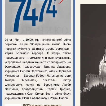
29 октября, в 19:00, мы начнём прямой эфир
пермской акции "Возвращение имён". Вновь
пермяки публично зачитают имена земляков -
жертв Большого террора. К эфиру также
присоединятся: пермские уличные музыканты,
устроившие недавно концерт солидарности на
Эспланаде, телеведущая Татьяна Лазарева,
журналист Сергей Пархоменко, член «Пермский
Мемориал — Европа» Роберт Латыпов, историк
Тамара Эйдельман, писатель Виктор
Шендерович, юрист из Березников Артём
Файзулин, правозащитник Сергей Трутнев,
правозащитник Олег Орлов. Вести эфир будут
журналисты Юлия Балабанова и Роман Попов.
ЕСПЧ признал незаконным