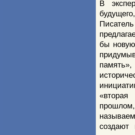
В экспе
будущег
Писатель
предлага
бы новую
придумыв
память»,
историче
инициати
«вторая
прошлом
называе
создают 