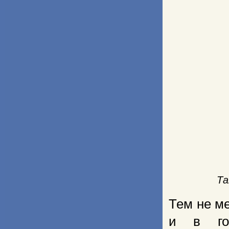
Та
Тем не м
и в гор