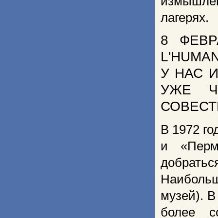
измышле
лагерях.
8 ФЕВР
L'HUMA
У НАС 
УЖЕ Ч
СОВЕСТ
В 1972 г
и «Перм
добрать
Наиболь
музей). 
более с