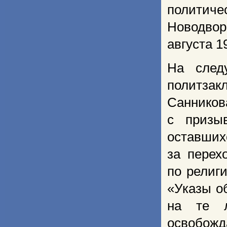
политич
Новодвор
августа 1
На след
политза
Санников
с призы
оставших
за перех
по религ
«Указы о
на те л
освобожд