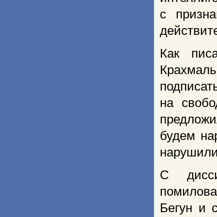
с призна
действит
Как пис
Крахмаль
подписат
на свобо
предложи
будем на
нарушили
С дисси
помилова
Бегун и 