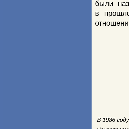
были наз
в прошл
отношени
В 1986 год