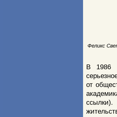
Феликс Све
В 1986 
серьезно
от общес
академи
ссылки).
жительст