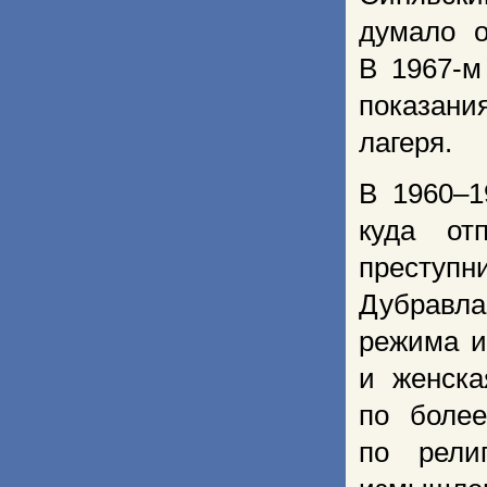
думало о
В 1967-м
показан
лагеря.
В 1960–1
куда от
преступн
Дубравлаг
режима и
и женска
по более
по рели