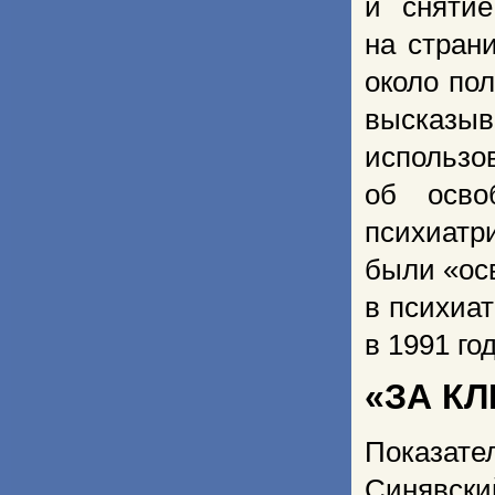
и снятие
на стран
около по
высказы
использо
об осво
психиатр
были «ос
в психиа
в 1991 год
«ЗА КЛ
Показате
Синявск