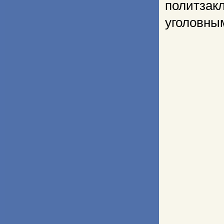
политза
уголовным