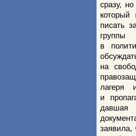
сразу, н
который 
писать з
группы 
в полит
обсужда
на своб
правозащ
лагеря 
и пропаг
давшая 
документ
заявила,