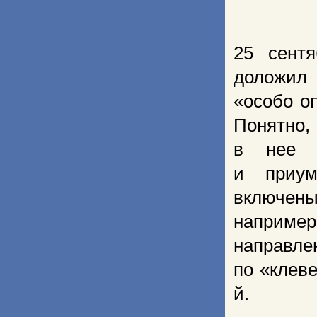
25 сент
доложил 
«особо о
Понятно,
в нее 
и приум
включены
например
направле
по «клеве
й.