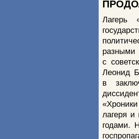
ПРОДО
Лагерь 
государс
политиче
разными 
с советс
Леонид Б
в заклю
диссиде
«Хроники
лагеря и
годами. 
госпропаг