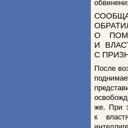
обвинени
СООБ
ОБРА
О ПОМ
И ВЛАС
С ПРИЗ
После во
поднимае
предста
освобожд
же. При 
к власт
интеллиг