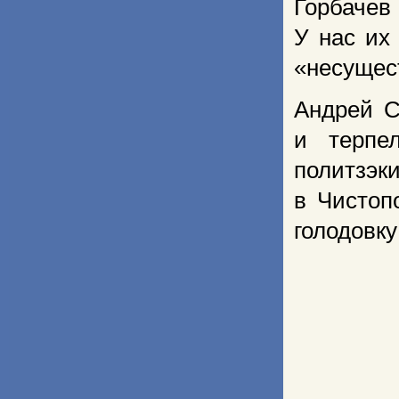
Горбачев
У нас их
«несущес
Андрей С
и терпе
политзэк
в Чистоп
голодовку