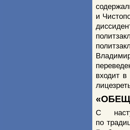
содерж
и Чистопо
диссиден
политз
политза
Владими
переведе
входит в
лицезрет
«ОБЕЩ
С наст
по тради