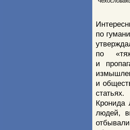
Чехословак
Интерес
по гуман
утвержда
по «тяж
и пропаг
измышл
и общест
статьях
Кронида 
людей, в
отбывал