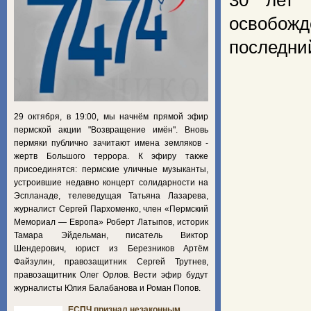
30 лет 
освобожд
последни
29 октября, в 19:00, мы начнём прямой эфир
пермской акции "Возвращение имён". Вновь
пермяки публично зачитают имена земляков -
жертв Большого террора. К эфиру также
присоединятся: пермские уличные музыканты,
устроившие недавно концерт солидарности на
Эспланаде, телеведущая Татьяна Лазарева,
журналист Сергей Пархоменко, член «Пермский
Мемориал — Европа» Роберт Латыпов, историк
Тамара Эйдельман, писатель Виктор
Шендерович, юрист из Березников Артём
Файзулин, правозащитник Сергей Трутнев,
правозащитник Олег Орлов. Вести эфир будут
журналисты Юлия Балабанова и Роман Попов.
ЕСПЧ признал незаконным