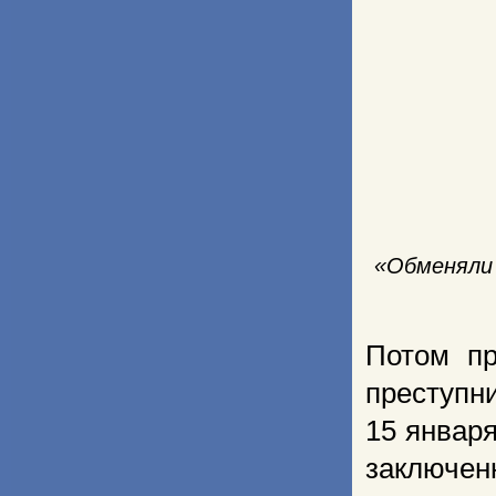
«Обменяли 
Потом пр
преступн
15 январ
заключ