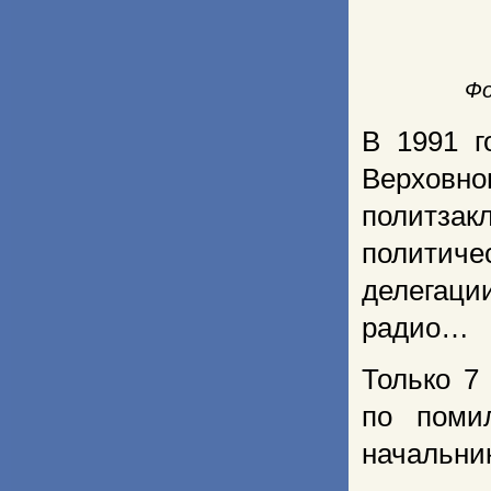
Фо
В 1991 г
Верхов
политзак
политич
делегаци
радио…
Только 7
по поми
начальник