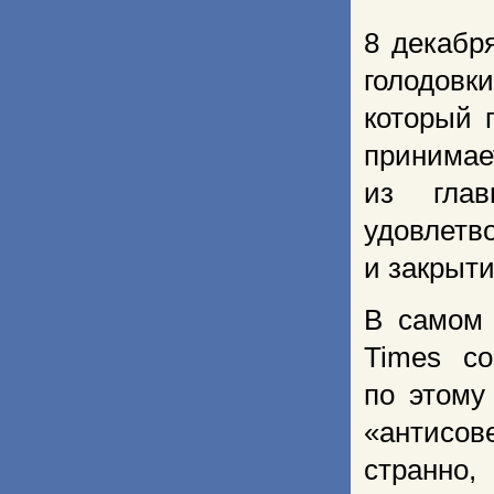
8 декабр
голодовк
который 
принима
из глав
удовлет
и закрыти
В самом 
Times с
по этому
«антисо
странно,