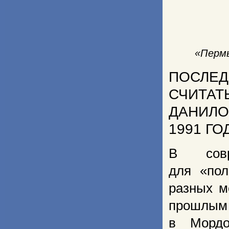
«Пермь
ПОСЛЕД
СЧИТАТ
ДАНИЛО
1991 Г
В совр
для «пол
разных м
прошлы
в Морд