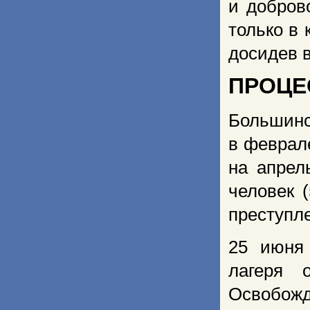
и добров
только в
досидев в
ПРОЦЕ
Большинс
в феврал
на апрел
человек 
преступл
25 июня
лагеря 
Освобо