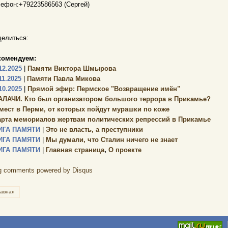
ефон:+79223586563 (Сергей)
елиться:
комендуем:
12.2025
|
Памяти Виктора Шмырова
11.2025
|
Памяти Павла Микова
10.2025
|
Прямой эфир: Пермское "Возвращение имён"
АЛАЧИ. Кто был организатором большого террора в Прикамье?
 мест в Перми, от которых пойдут мурашки по коже
арта мемориалов жертвам политических репрессий в Прикамье
ИГА ПАМЯТИ
|
Это не власть, а преступники
ИГА ПАМЯТИ
|
Мы думали, что Сталин ничего не знает
ИГА ПАМЯТИ
|
Главная страница
,
О проекте
g comments powered by
Disqus
лавная