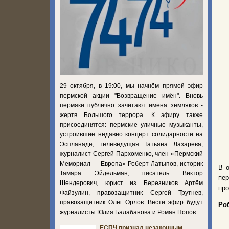
29 октября, в 19:00, мы начнём прямой эфир
пермской акции "Возвращение имён". Вновь
пермяки публично зачитают имена земляков -
жертв Большого террора. К эфиру также
присоединятся: пермские уличные музыканты,
устроившие недавно концерт солидарности на
Эспланаде, телеведущая Татьяна Лазарева,
журналист Сергей Пархоменко, член «Пермский
Мемориал — Европа» Роберт Латыпов, историк
В 
Тамара Эйдельман, писатель Виктор
пе
Шендерович, юрист из Березников Артём
пр
Файзулин, правозащитник Сергей Трутнев,
правозащитник Олег Орлов. Вести эфир будут
Ро
журналисты Юлия Балабанова и Роман Попов.
ЕСПЧ признал незаконным