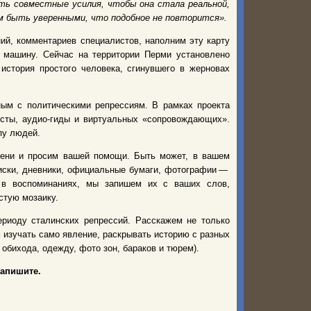
ять совместные усилия, чтобы она стала реальной,
ем быть уверенными, что подобное не повторится».
ий, комментариев специалистов, наполним эту карту
 машину. Сейчас на территории Перми установлено
 история простого человека, сгинувшего в жерновах
ным с политическими репрессиям. В рамках проекта
исты, аудио-гиды и виртуальных «сопровождающих».
пу людей.
ени и просим вашей помощи. Быть может, в вашем
писки, дневники, официальные бумаги, фотографии —
в воспоминаниях, мы запишем их с ваших слов,
стую мозаику.
риоду сталинских репрессий. Расскажем не только
изучать само явление, раскрывать историю с разных
обихода, одежду, фото зон, бараков и тюрем).
напишите.