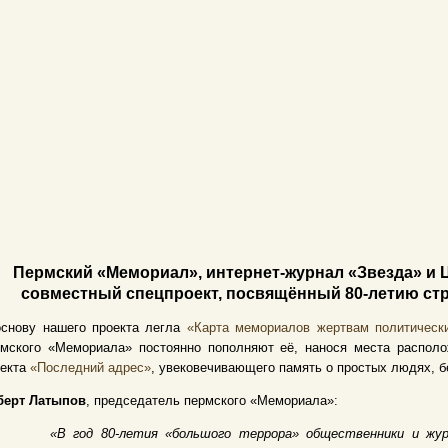
Пермский «Мемориал», интернет-журнал «Звезда» и 
совместный спецпроект, посвящённый 80-летию стр
основу нашего проекта легла
«Карта мемориалов жертвам политическ
рмского «Мемориала» постоянно пополняют её, нанося места располо
оекта
«Последний адрес»
, увековечивающего память о простых людях, б
берт Латыпов
, председатель пермского «Мемориала»:
«В год 80-летия «большого террора» общественники и ж