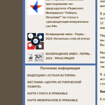
по
преследование экс-
акт
председателя «Пермского
Мемориала»* Роберта
В р
Латыпова** по статье о
ис
«дискредитации вооруженных
12
сил РФ»
маш
Возвращение имён - Пермь -
Пе
2024. Несколько слов об итогах
мы
Вы 
Мы
ВОЗВРАЩЕНИЕ ИМЁН . ПЕРМЬ .
сем
2024 . ТРАНСЛЯЦИЯ
мы
так
Полезная информация
В 
ВИДЕОЦИКЛ «УСТНАЯ ИСТОРИЯ»
ист
ВЕСТНИКИ «ЦЕНТРА ИСТОРИЧЕСКОЙ
сто
ПАМЯТИ»
Вам
КАРТА ГУЛАГА В ПРИКАМЬЕ
E-m
КАРТА МЕМОРИАЛОВ В ПРИКАМЬЕ