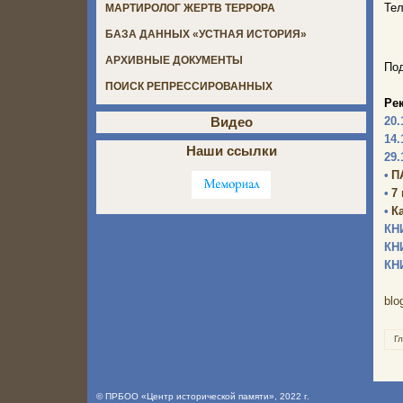
Тел
МАРТИРОЛОГ ЖЕРТВ ТЕРРОРА
БАЗА ДАННЫХ «УСТНАЯ ИСТОРИЯ»
АРХИВНЫЕ ДОКУМЕНТЫ
Под
ПОИСК РЕПРЕССИРОВАННЫХ
Ре
20.
Видео
14.
Наши ссылки
29.
•
П
•
7
•
К
КН
КН
КН
blo
Г
©
ПРБОО «Центр исторической памяти»
, 2022 г.