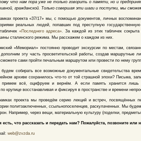
тому что нам пора уже не только говорить о памяти, но и предприн
ивной, гражданской. Только совершая эти шаги и поступки, мы смож
амках проекта «37/17» мы, с помощью документов, личных воспоминан
ториями реальных людей, попавших под преступную государственную
 табличек
«Последнего адреса»
. За каждой из этих табличек сокрыта
ины сталинского режима. Мы расскажем о каждом из них.
рмский «Мемориал» постоянно проводит экскурсии по местам, связан
 дополним эту часть просветительской работы, создав маршрутные л
сможете сами пройти печальным маршрутом или провести по нему груп
 будем собирать все возможные документальные свидетельства врем
ейном архиве сохранилось что-то от той страшной эпохи? Письма, за
 примем всё, оцифруем и вернём. А если память хранится лишь 
 по крупице восстанавливая и фиксируя в пространстве и времени непро
рамках проекта мы проведём серию лекций и встреч, посвящённых пе
ории политзаключенных, ссыльнопоселенцев, раскулаченных. Мы будем 
рон. Например, через вещи, материальную культуру (поделки, предметы 
 есть, что рассказать и передать нам? Пожалуйста, позвоните или 
ail:
web@zvzda.ru