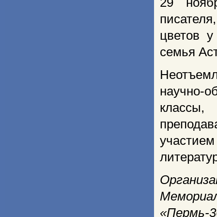
29 нояб
писател
цветов у
семья Аст
Неотъем
научно-о
классы,
преподава
участие
литератур
Организа
Мемориа
«Пермь-3