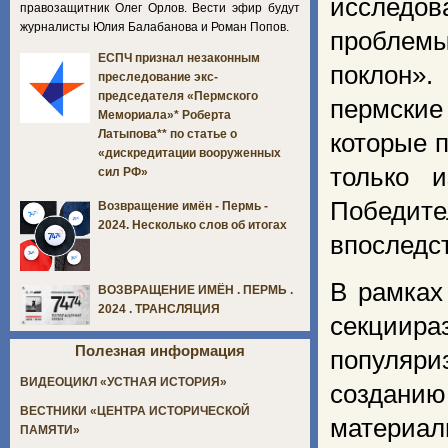
исследо
правозащитник Олег Орлов. Вести эфир будут
журналисты Юлия Балабанова и Роман Попов.
проблем
ЕСПЧ признал незаконным
поклон».
преследование экс-
председателя «Пермского
пермские
Мемориала»* Роберта
Латыпова** по статье о
которые 
«дискредитации вооруженных
только 
сил РФ»
Победите
Возвращение имён - Пермь -
2024. Несколько слов об итогах
впоследс
В рамках
ВОЗВРАЩЕНИЕ ИМЁН . ПЕРМЬ .
2024 . ТРАНСЛЯЦИЯ
секциир
Полезная информация
популяри
ВИДЕОЦИКЛ «УСТНАЯ ИСТОРИЯ»
создани
ВЕСТНИКИ «ЦЕНТРА ИСТОРИЧЕСКОЙ
материалы
ПАМЯТИ»