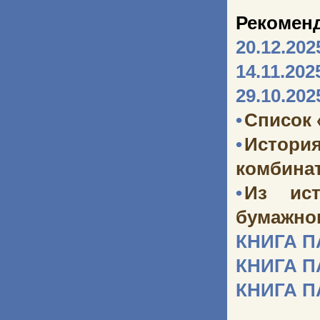
Рекомен
20.12.202
14.11.202
29.10.202
•
Список 
•
Истори
комбината
•
Из ист
бумажног
КНИГА 
КНИГА 
КНИГА 