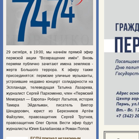
29 октября, в 19:00, мы начнём прямой эфир
пермской акции "Возвращение имён". Вновь
пермяки публично зачитают имена земляков -
жертв Большого террора. К эфиру также
присоединятся: пермские уличные музыканты,
устроившие недавно концерт солидарности на
Эспланаде, телеведущая Татьяна Лазарева,
журналист Сергей Пархоменко, член «Пермский
Мемориал — Европа» Роберт Латыпов, историк
Тамара Эйдельман, писатель Виктор
Шендерович, юрист из Березников Артём
Файзулин, правозащитник Сергей Трутнев,
правозащитник Олег Орлов. Вести эфир будут
журналисты Юлия Балабанова и Роман Попов.
ЕСПЧ признал незаконным