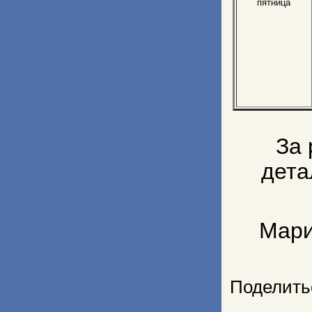
пятница
За 
дета
Мари
Поделить