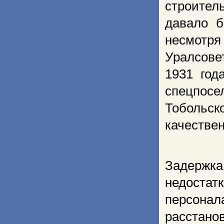
строител
давало б
несмотря
Уралсове
1931 год
спецпосе
Тобольск
качествен
Задержка
недостат
персона
расстано