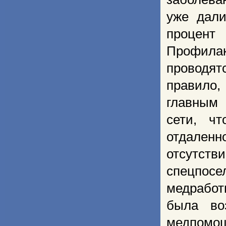
уже дали
процент
Профила
проводят
правило,
главным
сети, ч
отдален
отсутст
спецпос
медработ
была во
медпомощ