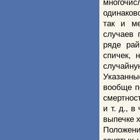
многочи
одинаков
так и ме
случаев 
ряде рай
спичек,
случайну
Указанны
вообще п
смертнос
и т. д., 
выпечке х
Положени