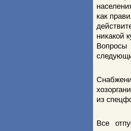
населени
как прав
действит
никакой к
Вопросы
следующ
Снабже
хозорган
из спецф
Все отпу