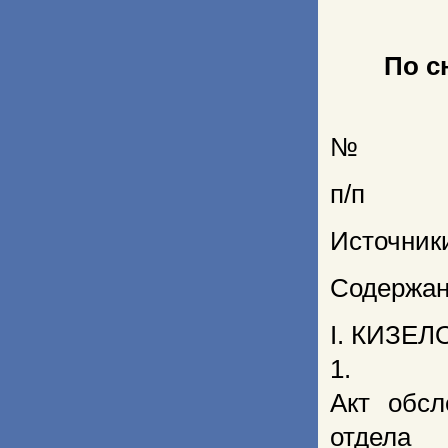
По с
№
п/п
Источник
Содержа
I. КИЗЕ
1.
Акт обсл
отдела