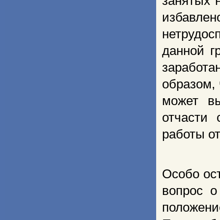
занятых 
избавле
нетрудос
данной г
заработ
образом,
может в
отчасти 
работы от
Особо ос
вопрос о
положени