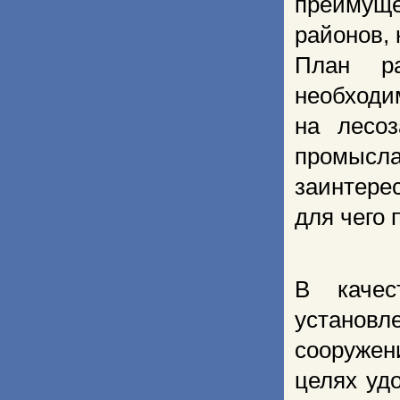
преимущ
районов, 
План ра
необходи
на лесо
промысла
заинтере
для чего
В качес
установл
сооруже
целях уд