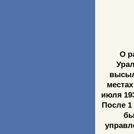
О р
Урал
высыл
местах
июля 19
После 1
бы
управл