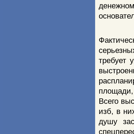
денежном
основате
Фактичес
серьезны
требует 
выстрое
расплани
площади, 
Всего вы
изб, в ни
душу зас
спецпере