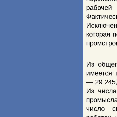
рабочей
Фактичес
Исключен
которая 
промстро
Из общег
имеется 
— 29 245,
Из числа
промысла
число с