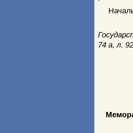
Началь
Государст
74 а, л. 
Мемора