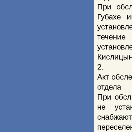
При обсл
Губахе и
установл
течение
установл
Кислицын
2.
Акт обсле
отдела
При обсл
не уста
снабжают
переселе