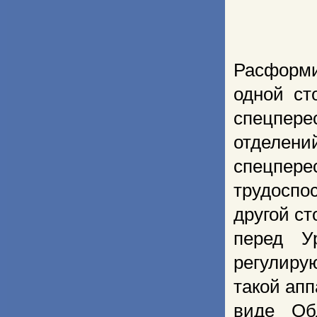
Расформи
одной ст
спецпере
отделени
спецпе
трудоспо
другой с
перед У
регулиру
такой ап
виде Обл