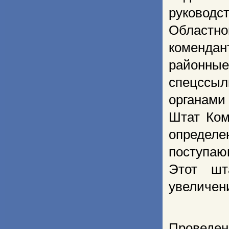
руковод
Областн
комендан
районны
спецссы
органами
Штат Ком
определе
поступаю
Этот шт
увеличен
Проведе