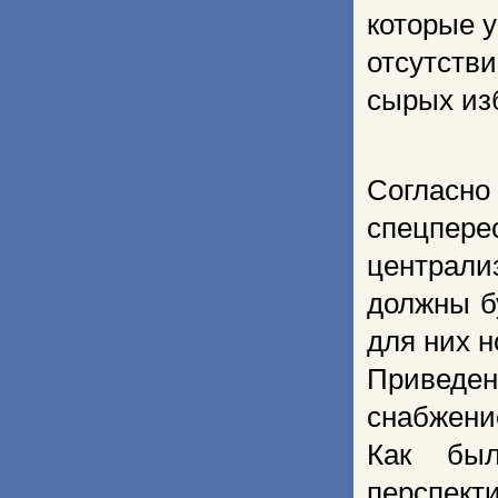
которые 
отсутств
сырых изб
Согласно
спецпе
централ
должны б
для них 
Приведе
снабжени
Как был
перспект