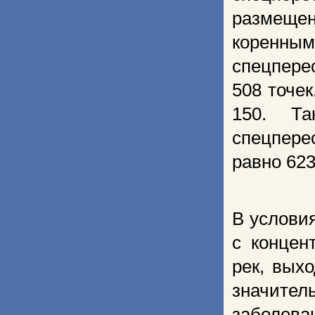
размещен
коренн
спецпере
508 точек
150. Та
спецпере
равно 623 
В услови
с концен
рек, вых
значите
заболева