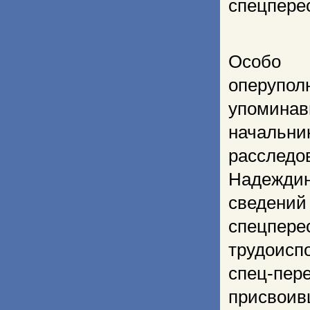
спецпере
Особо
оперупол
упоминав
начальн
расследо
Надеждин
сведен
спецпер
трудоисп
спец-пер
присвои