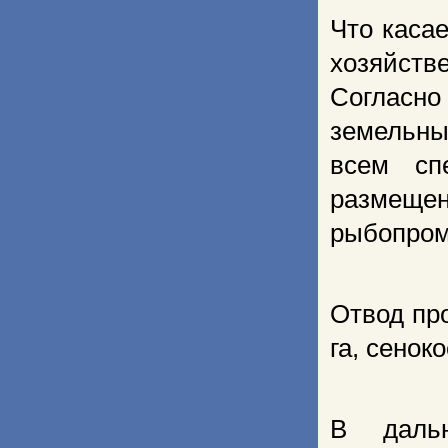
Что каса
хозяйст
Согласно
земельны
всем сп
размеще
рыбопром
Отвод пр
га, сенок
В даль