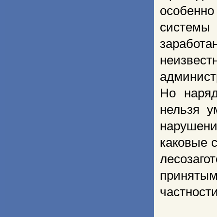
особенно
систем
заработ
неизве
админист
Но наряд
нельзя у
нарушени
каковые 
лесозагот
принятым
частност