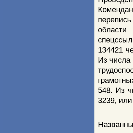
Комендан
перепись
области
спецссыл
134421 ч
Из числа 
трудосп
грамотны
548. Из ч
3239, или
Названны