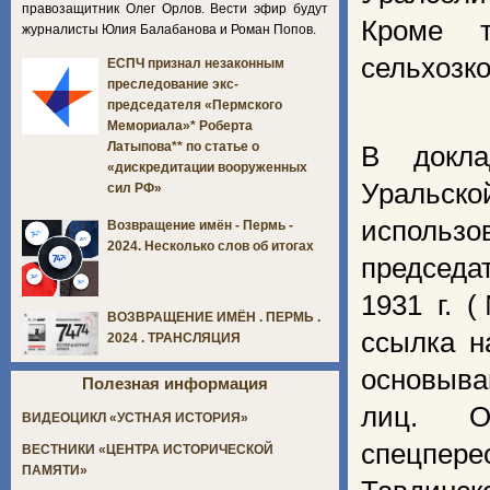
правозащитник Олег Орлов. Вести эфир будут
Кроме 
журналисты Юлия Балабанова и Роман Попов.
сельхозк
ЕСПЧ признал незаконным
преследование экс-
председателя «Пермского
Мемориала»* Роберта
Латыпова** по статье о
В докла
«дискредитации вооруженных
Уральск
сил РФ»
использ
Возвращение имён - Пермь -
2024. Несколько слов об итогах
председа
1931 г. 
ВОЗВРАЩЕНИЕ ИМЁН . ПЕРМЬ .
ссылка н
2024 . ТРАНСЛЯЦИЯ
основыва
Полезная информация
лиц. О
ВИДЕОЦИКЛ «УСТНАЯ ИСТОРИЯ»
спецпер
ВЕСТНИКИ «ЦЕНТРА ИСТОРИЧЕСКОЙ
ПАМЯТИ»