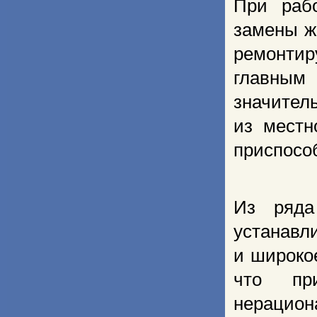
При рабо
замены ж
ремонтир
главным
значител
из местн
приспосо
Из ряда
устанавл
и широко
что пр
нерацион