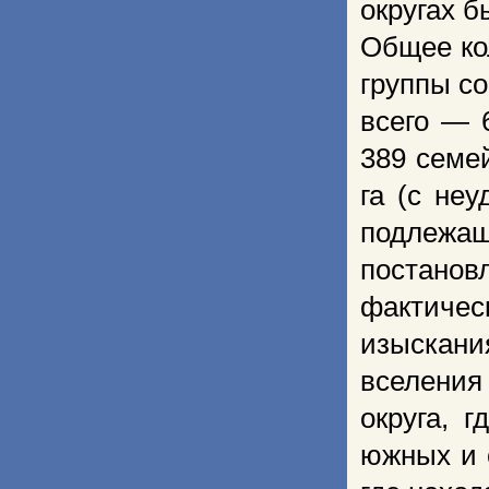
округах б
Общее ко
группы со
всего — 
389 семе
га (с неу
подлежа
постано
фактиче
изыскани
вселения
округа, 
южных и 