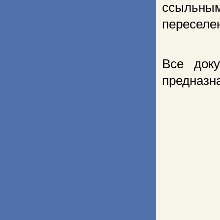
ссыльным
переселен
Все док
предназн