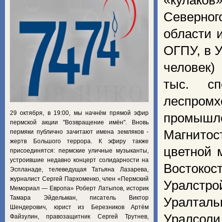
«кулаков
Северног
области 
ОГПУ, в 
человек)
тыс. сп
леспро
29 октября, в 19:00, мы начнём прямой эфир
промышле
пермской акции "Возвращение имён". Вновь
Магнитос
пермяки публично зачитают имена земляков -
жертв Большого террора. К эфиру также
цветной 
присоединятся: пермские уличные музыканты,
устроившие недавно концерт солидарности на
Востокос
Эспланаде, телеведущая Татьяна Лазарева,
журналист Сергей Пархоменко, член «Пермский
Уралстр
Мемориал — Европа» Роберт Латыпов, историк
Тамара Эйдельман, писатель Виктор
Уралталь
Шендерович, юрист из Березников Артём
Уралсоли
Файзулин, правозащитник Сергей Трутнев,