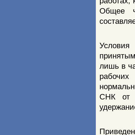
работах, 
Общее ч
составляе
Условия
принятым
лишь в ч
рабочих
нормальн
СНК от 
удержание
Приведе