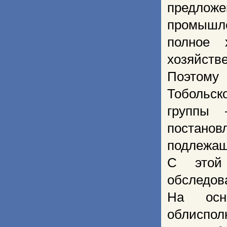
предлож
промышле
полное 
хозяйств
Поэтому
Тобольск
группы
постанов
подлежащи
С этой 
обследова
На осн
облиспол