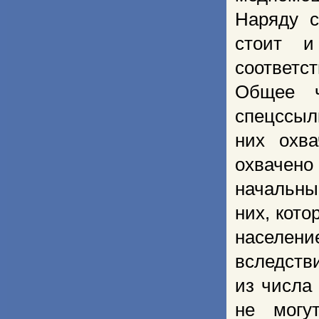
Наряду с
стоит и
соответс
Общее ч
спецссыл
них охв
охвачено
начальны
них, кот
населен
вследств
из числа
не могу