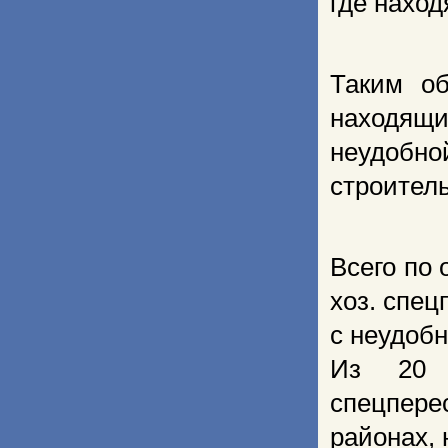
где наход
Таким об
находящи
неудобно
строитель
Всего по 
хоз. спец
с неудобн
Из 20 
спецпере
районах, 