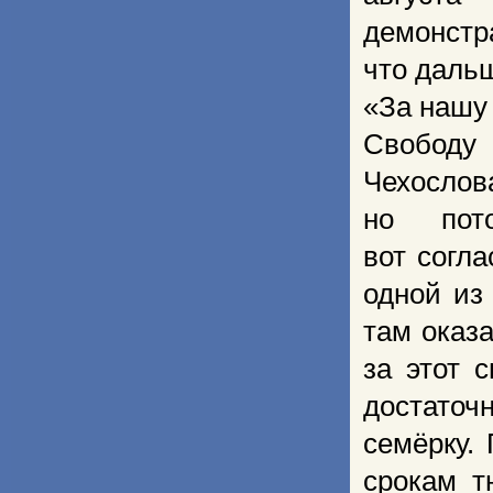
демонстр
что даль
«За нашу 
Свободу 
Чехослов
но пот
вот согл
одной из
там оказ
за этот 
достаточ
семёрку.
срокам т