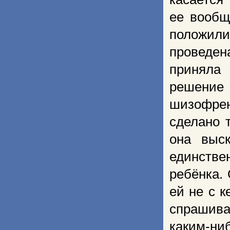
ее вообщ
положили
проведен
приняла 
решение
шизофрен
сделано 
она выск
единств
ребёнка. 
ей не с к
спрашива
каким-ни