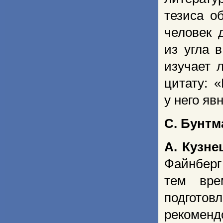
тезиса о
человек 
из угла 
изучает 
цитату: 
у него яв
С. Бунтм
А. Кузне
Файнберг
тем вре
подготовл
рекомен