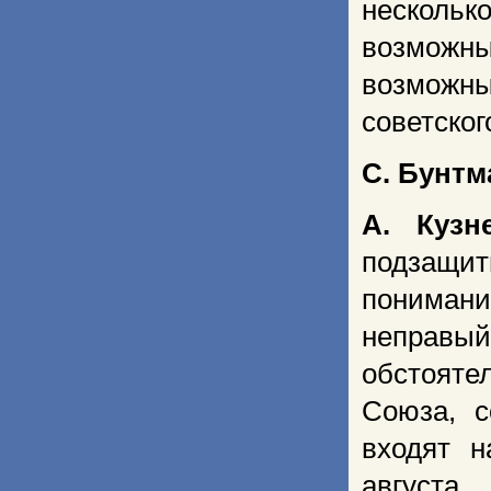
нескольк
возможн
возможные
советског
С. Бунтм
А. Кузн
подзащи
понимание
неправый 
обстояте
Союза, с
входят 
августа