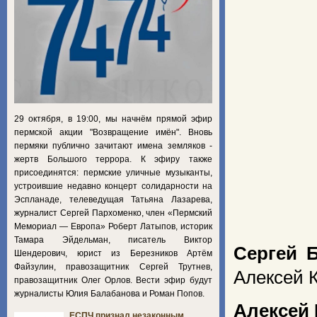
29 октября, в 19:00, мы начнём прямой эфир
пермской акции "Возвращение имён". Вновь
пермяки публично зачитают имена земляков -
жертв Большого террора. К эфиру также
присоединятся: пермские уличные музыканты,
устроившие недавно концерт солидарности на
Эспланаде, телеведущая Татьяна Лазарева,
журналист Сергей Пархоменко, член «Пермский
Мемориал — Европа» Роберт Латыпов, историк
Тамара Эйдельман, писатель Виктор
Сергей 
Шендерович, юрист из Березников Артём
Файзулин, правозащитник Сергей Трутнев,
Алексей 
правозащитник Олег Орлов. Вести эфир будут
журналисты Юлия Балабанова и Роман Попов.
Алексей 
ЕСПЧ признал незаконным