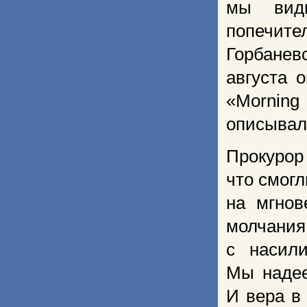
мы види
попечит
Горбанев
августа 
«Morning
описывала
Прокурор
что смогл
на мгнов
молчания 
с насили
Мы надее
И вера в 