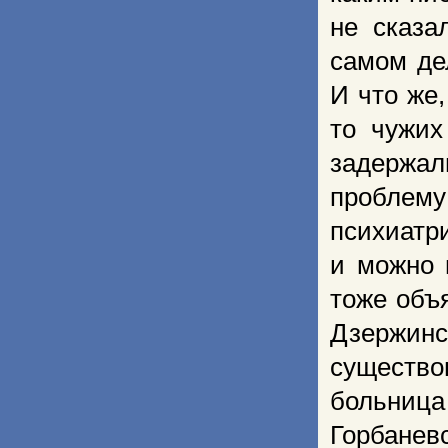
не сказа
самом де
И что же,
то чужих
задержа
проблему
психиат
и можно 
тоже объ
Дзержинс
существ
больниц
Горбаневс