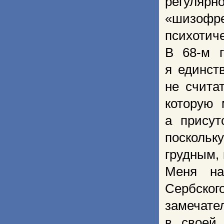
регуляр
«шизоф
психотич
В 68-м г
я единст
не счита
которую 
а присут
поскольк
грудным, 
Меня на
Сербско
замечате
в своей