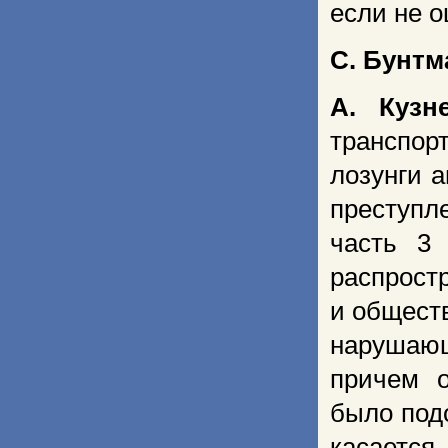
если не 
С. Бунтм
А. Кузн
транспор
лозунги 
преступл
часть 3
распрос
и обществ
нарушаю
причем о
было подо
касается