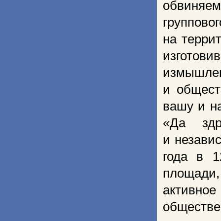
обвиняе
группов
на терри
изготови
измышл
и общест
вашу и н
«Да здр
и незави
года в 
площади,
активное
обществе