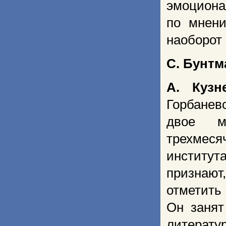
эмоцион
по мнени
наоборот
С. Бунтм
А. Кузн
Горбанев
двое м
трехмеся
институт
признают
отметит
Он занят
литерату