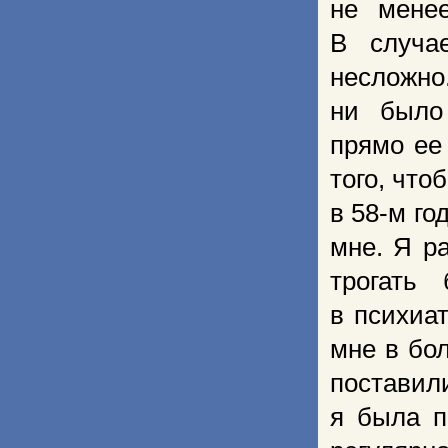
не мене
В случа
несложно.
ни было
прямо ее
того, что
в 58-м го
мне. Я р
трогать
в психиа
мне в бо
поставил
я была п