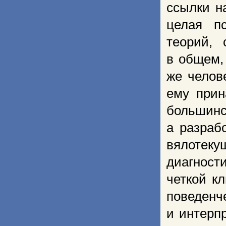
ссылки н
целая пс
теорий, 
в общем,
же челов
ему прин
большинс
а разраб
вялотеку
диагност
четкой к
поведен
и интерпр