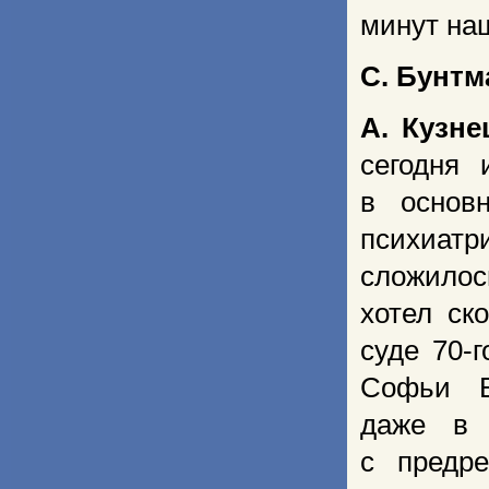
минут на
С. Бунтм
А. Кузне
сегодня
в основ
психиатр
сложилос
хотел ск
суде 70-
Софьи В
даже в 
с предр