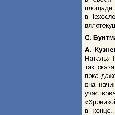
площад
в Чехосл
вялотеку
С. Бунтм
А. Кузне
Наталья Г
так сказ
пока даже
она начи
участвов
«Хронико
в конце…