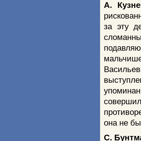
А. Кузн
рискован
за эту д
сломанны
подавля
мальчише
Васильев
выступле
упоминан
совершил
противор
она не б
С. Бунтм