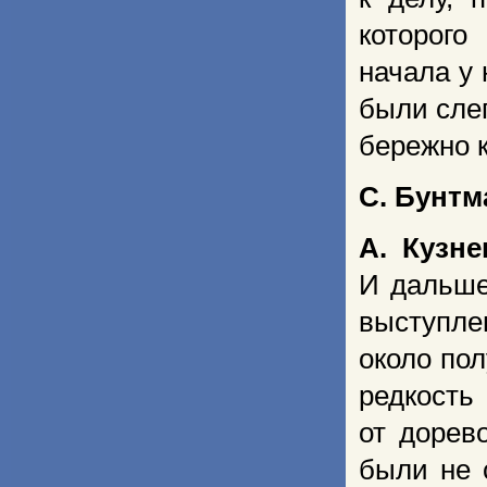
которого
начала у 
были слег
бережно 
С. Бунтм
А. Кузне
И дальше
выступле
около по
редкос
от дорев
были не 