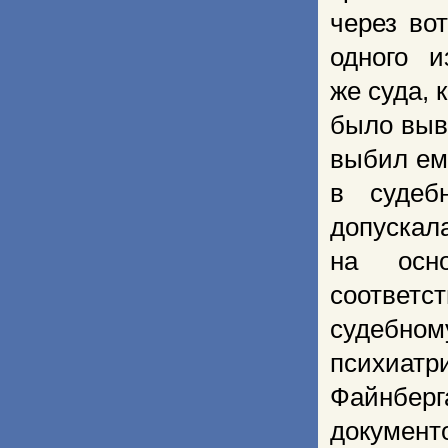
через во
одного и
же суда, 
было выв
выбил ем
в судеб
допуска
на осно
соответс
судебном
психиатр
Файнберг
документ