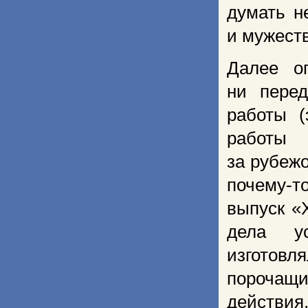
думать н
и мужест
Далее оп
ни пере
работы (
работы 
за рубеж
почему-т
выпуск «
дела ус
изготовл
порочащи
действия,