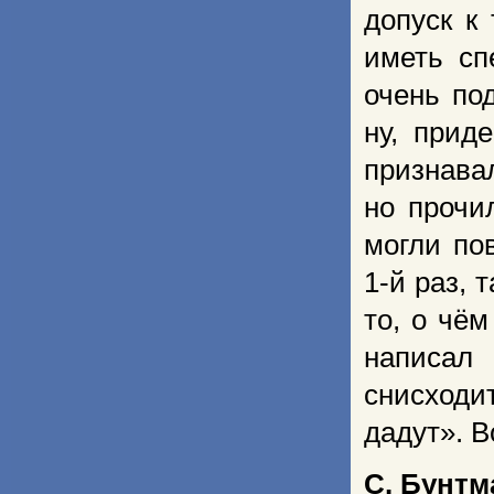
допуск к
иметь сп
очень по
ну, прид
признав
но прочи
могли по
1-й раз, т
то, о чё
написал 
снисходит
дадут». В
С. Бунтм