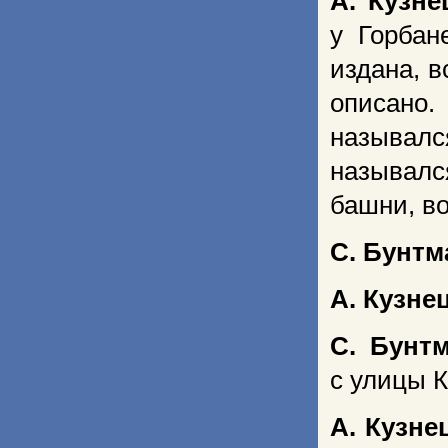
А. Кузне
у Горбан
издана, 
описано
называлс
называлс
башни, во
С. Бунтм
А. Кузне
С. Бунт
с улицы 
А. Кузне