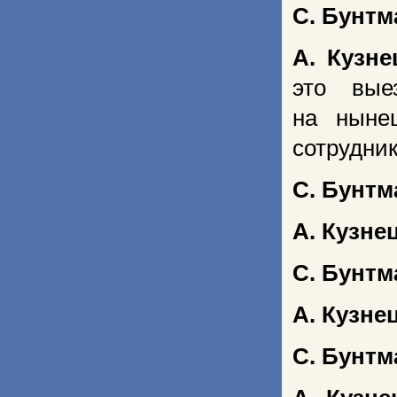
С. Бунтм
А. Кузне
это вые
на ныне
сотрудни
С. Бунтм
А. Кузне
С. Бунтм
А. Кузне
С. Бунтм