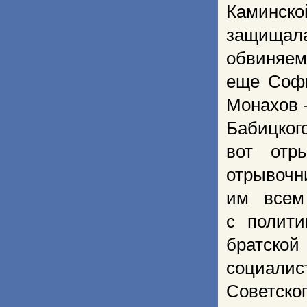
Каминско
защищал
обвиняемы
еще Софь
Монахов 
Бабицког
вот отр
отрывочн
им всем
с полити
братско
социалис
Советско