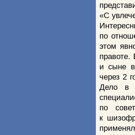
представ
«С увлеч
Интерес
по отнош
этом явн
правоте.
и сыне в
через 2 г
Дело в 
специали
по сове
к шизофр
применял