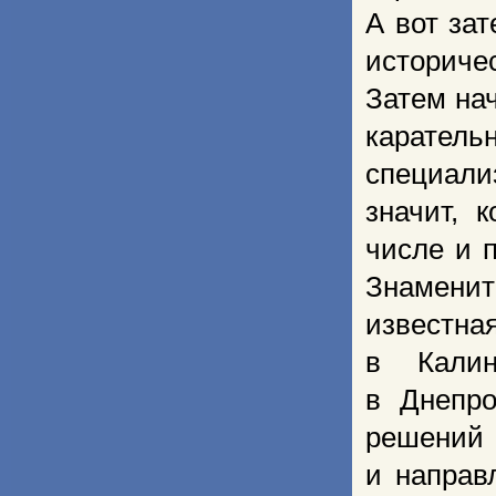
А вот за
историче
Затем на
карате
специали
значит, 
числе и 
Знаменит
известна
в Калин
в Днепро
решений
и направ