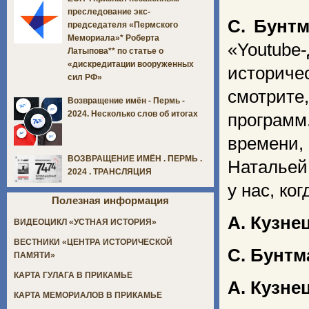
преследование экс-
С. Бунт
председателя «Пермского
Мемориала»* Роберта
«Youtube
Латыпова** по статье о
«дискредитации вооруженных
историче
сил РФ»
смотрите
Возвращение имён - Пермь -
2024. Несколько слов об итогах
программ
времени,
ВОЗВРАЩЕНИЕ ИМЁН . ПЕРМЬ .
Натальей
2024 . ТРАНСЛЯЦИЯ
у нас, ко
Полезная информация
А. Кузне
ВИДЕОЦИКЛ «УСТНАЯ ИСТОРИЯ»
ВЕСТНИКИ «ЦЕНТРА ИСТОРИЧЕСКОЙ
С. Бунтм
ПАМЯТИ»
КАРТА ГУЛАГА В ПРИКАМЬЕ
А. Кузне
КАРТА МЕМОРИАЛОВ В ПРИКАМЬЕ