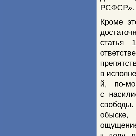
РСФСР».
Кроме эт
достаточ
статья 1
ответств
препятс
в исполне
й, по-м
с насили
свободы.
обыске,
ощущение
к делу, 