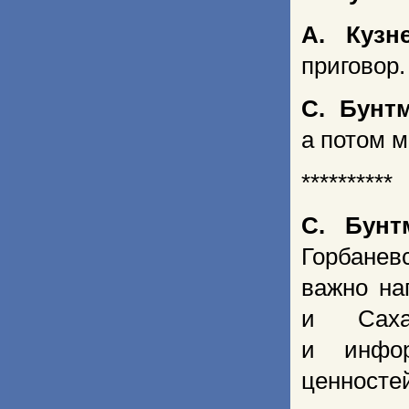
А. Кузн
приговор.
С. Бунт
а потом 
**********
С. Бунт
Горбанев
важно на
и Саха
и инфор
ценностей