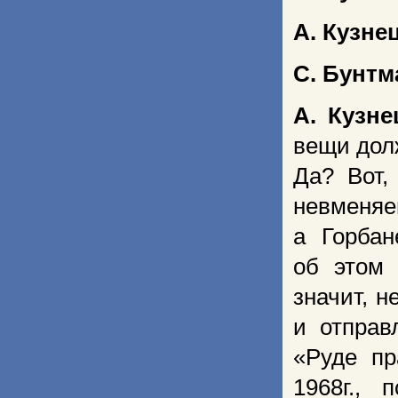
А. Кузне
С. Бунтм
А. Кузне
вещи дол
Да? Вот,
невмен
а Горбан
об этом 
значит, 
и отправ
«Руде пр
1968г.,