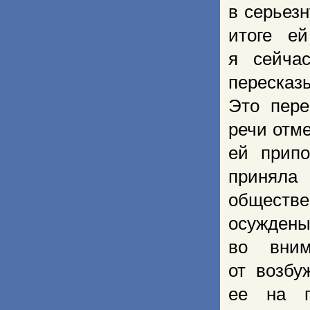
в серьезн
итоге е
я сейча
пересказы
Это пере
речи отме
ей прип
приняла 
обществ
осуждены
во вним
от возбу
ее на п