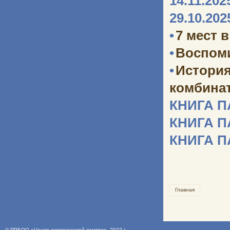
14.11.202
29.10.202
•
7 мест 
•
Воспоми
•
Истори
комбината
КНИГА 
КНИГА 
КНИГА 
Главная
©
ПРБОО «Центр исторической памяти»
, 2022 г.