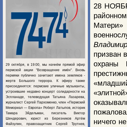
28 НОЯБР
районном
Матер
военнос
Владимир
призван в
охраны 
29 октября, в 19:00, мы начнём прямой эфир
пермской акции "Возвращение имён". Вновь
престижн
пермяки публично зачитают имена земляков -
жертв Большого террора. К эфиру также
«младши
присоединятся: пермские уличные музыканты,
«элитной
устроившие недавно концерт солидарности на
Эспланаде, телеведущая Татьяна Лазарева,
оказыва
журналист Сергей Пархоменко, член «Пермский
Мемориал — Европа» Роберт Латыпов, историк
пожалова
Тамара Эйдельман, писатель Виктор
Шендерович, юрист из Березников Артём
ничего н
Файзулин, правозащитник Сергей Трутнев,