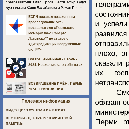
правозащитник Олег Орлов. Вести эфир будут
телегра
журналисты Юлия Балабанова и Роман Попов.
состояни
ЕСПЧ признал незаконным
и успели
преследование экс-
председателя «Пермского
развилс
Мемориала»* Роберта
Латыпова** по статье о
отправил
«дискредитации вооруженных
сил РФ»
плохо, о
Возвращение имён - Пермь -
сказали 
2024. Несколько слов об итогах
их гос
нетранспо
ВОЗВРАЩЕНИЕ ИМЁН . ПЕРМЬ .
2024 . ТРАНСЛЯЦИЯ
См
обязанно
Полезная информация
министер
ВИДЕОЦИКЛ «УСТНАЯ ИСТОРИЯ»
ВЕСТНИКИ «ЦЕНТРА ИСТОРИЧЕСКОЙ
Перми от
ПАМЯТИ»