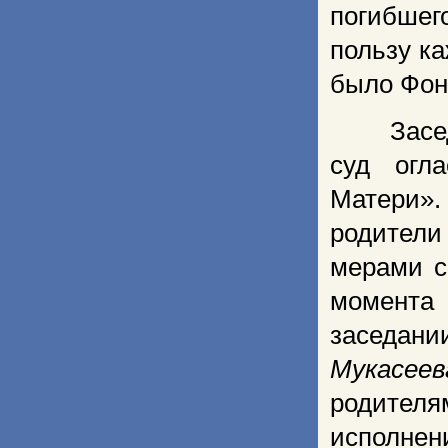
погибшег
пользу ка
было Фон
Засе
суд огл
Матери».
родители
мерами с
момента
заседан
Мукасеев
родителя
исполнен