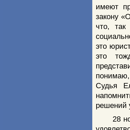
имеют пр
закону «
что, так
социальн
это юрис
это тож
предста
понимаю,
Судья Е
напомни
решений 
28 н
удовлет