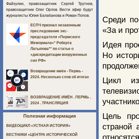
Файзулин, правозащитник Сергей Трутнев,
правозащитник Олег Орлов. Вести эфир будут
журналисты Юлия Балабанова и Роман Попов.
Среди по
ЕСПЧ признал незаконным
«За и про
преследование экс-
председателя «Пермского
Идея про
Мемориала»* Роберта
Латыпова** по статье о
Но истор
«дискредитации вооруженных
сил РФ»
продолже
Возвращение имён - Пермь -
2024. Несколько слов об итогах
Цикл из
телевиз
ВОЗВРАЩЕНИЕ ИМЁН . ПЕРМЬ .
участнико
2024 . ТРАНСЛЯЦИЯ
Цель про
Полезная информация
страной 
ВИДЕОЦИКЛ «УСТНАЯ ИСТОРИЯ»
ВЕСТНИКИ «ЦЕНТРА ИСТОРИЧЕСКОЙ
относятся