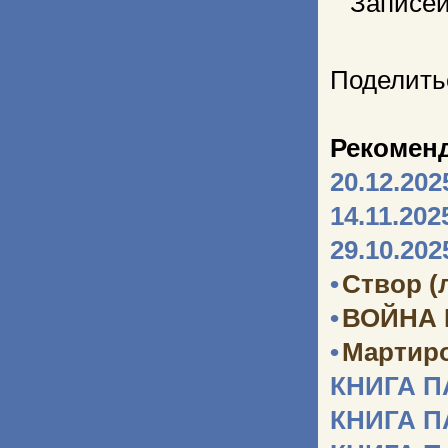
Записей
Поделить
Рекомен
20.12.202
14.11.202
29.10.202
•
Створ (
•
ВОЙНА
•
Мартир
КНИГА 
КНИГА 