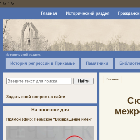
" />
" />
Главная
Исторический раздел
Гражданск
Исторический раздел:
История репрессий в Прикамье
Памятники
Библиоте
Главная
Задать свой вопрос на сайте
Сю
межр
На повестке дня
Прямой эфир: Пермское "Возвращение имён"