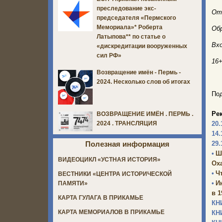
преследование экс-
От
председателя «Пермского
Мемориала»* Роберта
Об
Латыпова** по статье о
Вх
«дискредитации вооруженных
сил РФ»
16
Возвращение имён - Пермь -
2024. Несколько слов об итогах
Под
Ре
ВОЗВРАЩЕНИЕ ИМЁН . ПЕРМЬ .
20.
2024 . ТРАНСЛЯЦИЯ
14.
29.
Полезная информация
•
Ш
ВИДЕОЦИКЛ «УСТНАЯ ИСТОРИЯ»
Оха
•
Ч
ВЕСТНИКИ «ЦЕНТРА ИСТОРИЧЕСКОЙ
•
И
ПАМЯТИ»
в 1
КАРТА ГУЛАГА В ПРИКАМЬЕ
КН
КАРТА МЕМОРИАЛОВ В ПРИКАМЬЕ
КН