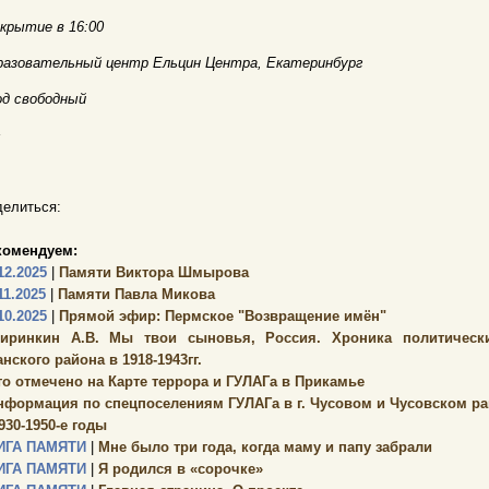
крытие в 16:00
разовательный центр Ельцин Центра, Екатеринбург
од свободный
+
елиться:
комендуем:
12.2025
|
Памяти Виктора Шмырова
11.2025
|
Памяти Павла Микова
10.2025
|
Прямой эфир: Пермское "Возвращение имён"
иринкин А.В. Мы твои сыновья, Россия. Хроника политически
нского района в 1918-1943гг.
то отмечено на Карте террора и ГУЛАГа в Прикамье
нформация по спецпоселениям ГУЛАГа в г. Чусовом и Чусовском ра
930-1950-е годы
ИГА ПАМЯТИ
|
Мне было три года, когда маму и папу забрали
ИГА ПАМЯТИ
|
Я родился в «сорочке»