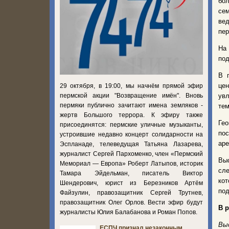
бол
сем
вед
пер
На
под
В 
цен
29 октября, в 19:00, мы начнём прямой эфир
пермской акции "Возвращение имён". Вновь
увл
пермяки публично зачитают имена земляков -
тем
жертв Большого террора. К эфиру также
Гео
присоединятся: пермские уличные музыканты,
по
устроившие недавно концерт солидарности на
аре
Эспланаде, телеведущая Татьяна Лазарева,
журналист Сергей Пархоменко, член «Пермский
Вы
Мемориал — Европа» Роберт Латыпов, историк
сле
Тамара Эйдельман, писатель Виктор
кот
Шендерович, юрист из Березников Артём
под
Файзулин, правозащитник Сергей Трутнев,
правозащитник Олег Орлов. Вести эфир будут
В р
журналисты Юлия Балабанова и Роман Попов.
Вы
ЕСПЧ признал незаконным