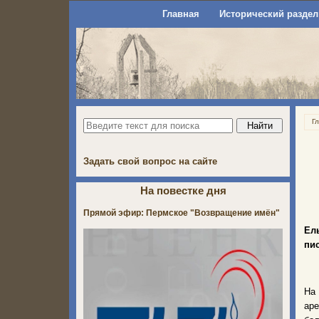
Главная
Исторический раздел
Г
Задать свой вопрос на сайте
На повестке дня
Прямой эфир: Пермское "Возвращение имён"
Ел
пис
На
аре