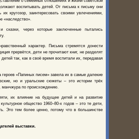
дставление о семейных отношениях и жизни советской
должают воспитывать детей. От письма к письму они
 их кругозор, заинтересовать своими увлечениями,
ое «наследство».
и сказки, через которые заключенные пытались
ту.
нравственный характер. Письма стремятся донести
диция прервётся, дети не прочитают книг, не разделят
детей так, как в своё время воспитали их, передавая
а героев «Папиных писем» завела их в самые далекие
вские, но и уральские сюжеты – это истории трёх
, манчжура по происхождению.
яти, их влияние на будущее детей и на развитие
культурное общество 1960–80-х годов – это те дети,
ть. Это тем более ценно, потому что в большинстве
дателей выставки.