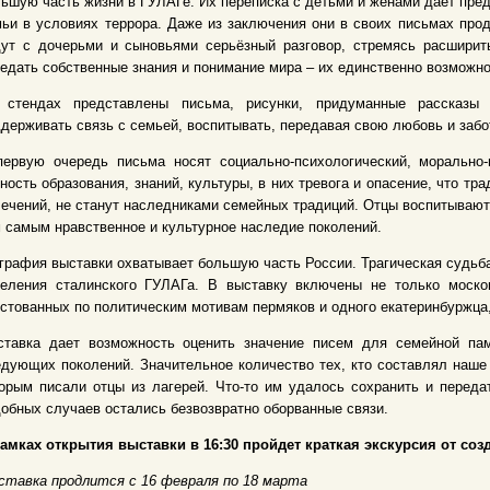
ьшую часть жизни в ГУЛАГе. Их переписка с детьми и женами дает пре
ьи в условиях террора. Даже из заключения они в своих письмах про
ут с дочерьми и сыновьями серьёзный разговор, стремясь расширить
едать собственные знания и понимание мира – их единственно возможн
 стендах представлены письма, рисунки, придуманные рассказы 
держивать связь с семьей, воспитывать, передавая свою любовь и забо
первую очередь письма носят социально-психологический, морально-
ность образования, знаний, культуры, в них тревога и опасение, что тра
ечений, не станут наследниками семейных традиций. Отцы воспитывают 
 самым нравственное и культурное наследие поколений.
графия выставки охватывает большую часть России. Трагическая судьб
селения сталинского ГУЛАГа. В выставку включены не только моско
стованных по политическим мотивам пермяков и одного екатеринбуржца
ставка дает возможность оценить значение писем для семейной пам
дующих поколений. Значительное количество тех, кто составлял наше 
орым писали отцы из лагерей. Что-то им удалось сохранить и переда
обных случаев остались безвозвратно оборванные связи.
амках открытия выставки в 16:30 пройдет краткая экскурсия от соз
ставка продлится с 16 февраля по 18 марта