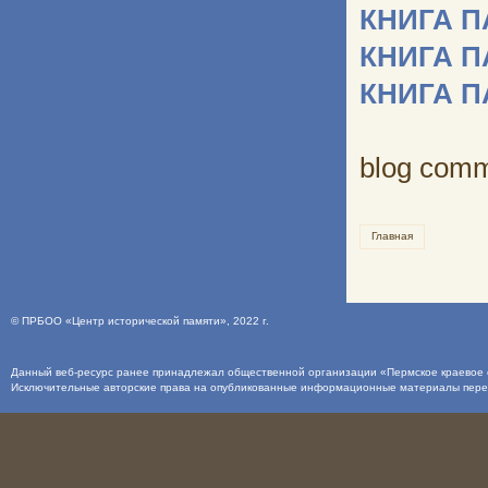
КНИГА 
КНИГА 
КНИГА 
blog com
Главная
©
ПРБОО «Центр исторической памяти»
, 2022 г.
Данный веб-ресурс ранее принадлежал общественной организации «Пермское краевое о
Исключительные авторские права на опубликованные информационные материалы пер