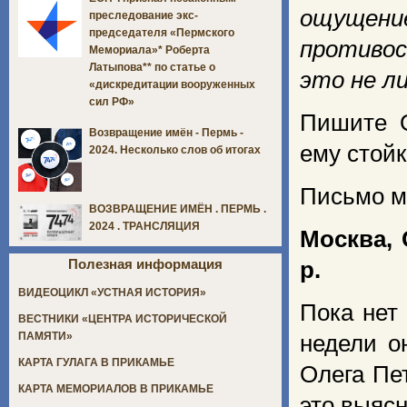
ощущен
преследование экс-
председателя «Пермского
противо
Мемориала»* Роберта
Латыпова** по статье о
это не ли
«дискредитации вооруженных
сил РФ»
Пишите 
Возвращение имён - Пермь -
ему стойк
2024. Несколько слов об итогах
Письмо м
ВОЗВРАЩЕНИЕ ИМЁН . ПЕРМЬ .
2024 . ТРАНСЛЯЦИЯ
Москва, 
Полезная информация
р.
ВИДЕОЦИКЛ «УСТНАЯ ИСТОРИЯ»
Пока нет
ВЕСТНИКИ «ЦЕНТРА ИСТОРИЧЕСКОЙ
ПАМЯТИ»
недели о
КАРТА ГУЛАГА В ПРИКАМЬЕ
Олега Пе
КАРТА МЕМОРИАЛОВ В ПРИКАМЬЕ
это выяс