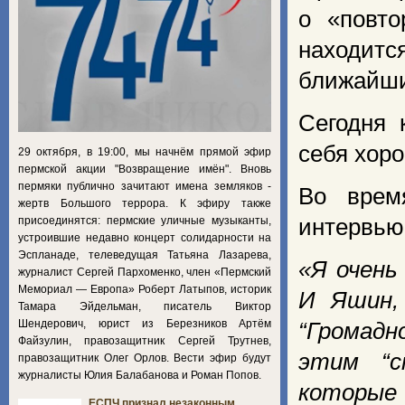
о «повто
находитс
ближайши
Сегодня 
себя хоро
29 октября, в 19:00, мы начнём прямой эфир
пермской акции "Возвращение имён". Вновь
пермяки публично зачитают имена земляков -
Во врем
жертв Большого террора. К эфиру также
присоединятся: пермские уличные музыканты,
интервью
устроившие недавно концерт солидарности на
Эспланаде, телеведущая Татьяна Лазарева,
«Я очень
журналист Сергей Пархоменко, член «Пермский
Мемориал — Европа» Роберт Латыпов, историк
И Яшин, 
Тамара Эйдельман, писатель Виктор
Шендерович, юрист из Березников Артём
“Громадн
Файзулин, правозащитник Сергей Трутнев,
этим “с
правозащитник Олег Орлов. Вести эфир будут
журналисты Юлия Балабанова и Роман Попов.
которые 
ЕСПЧ признал незаконным