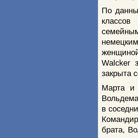
По данны
классов 
семейным
немецким
женщиной
Walcker 
закрыта с
Марта и
Вольдема
в соседн
Командир
брата, В