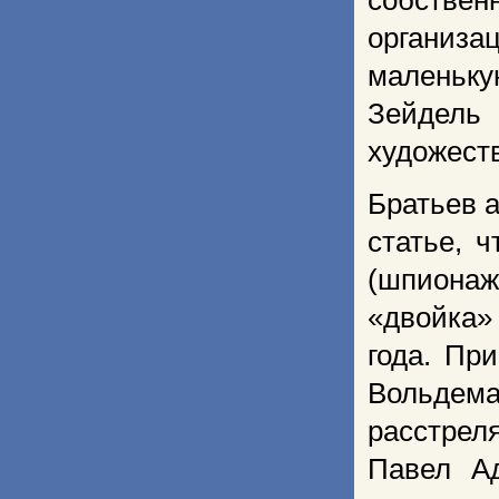
собствен
организа
маленьку
Зейдель
художест
Братьев а
статье, 
(шпионаж
«двойка»
года. Пр
Вольдема
расстрел
Павел А