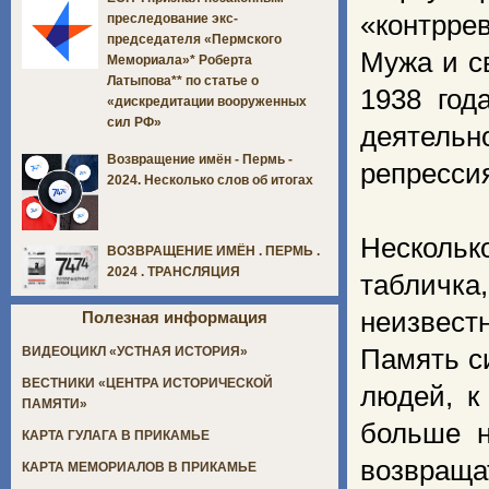
«контрре
преследование экс-
председателя «Пермского
Мужа и с
Мемориала»* Роберта
Латыпова** по статье о
1938 год
«дискредитации вооруженных
сил РФ»
деятельн
Возвращение имён - Пермь -
репресси
2024. Несколько слов об итогах
Нескольк
ВОЗВРАЩЕНИЕ ИМЁН . ПЕРМЬ .
2024 . ТРАНСЛЯЦИЯ
табличка
неизвестн
Полезная информация
Память с
ВИДЕОЦИКЛ «УСТНАЯ ИСТОРИЯ»
ВЕСТНИКИ «ЦЕНТРА ИСТОРИЧЕСКОЙ
людей, к
ПАМЯТИ»
больше н
КАРТА ГУЛАГА В ПРИКАМЬЕ
возвраща
КАРТА МЕМОРИАЛОВ В ПРИКАМЬЕ