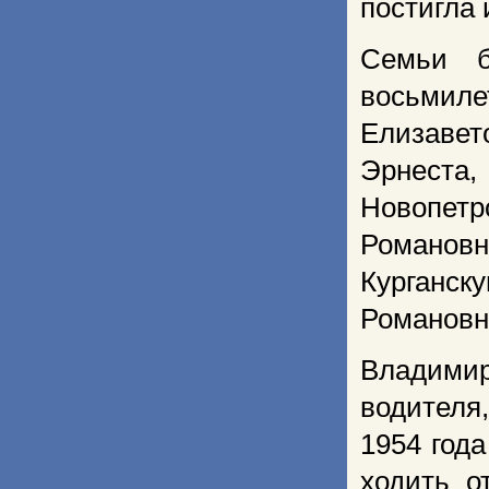
постигла 
Семьи б
восьмиле
Елизавет
Эрнест
Новопетр
Романов
Курганс
Романовн
Владимир
водителя
1954 год
ходить о