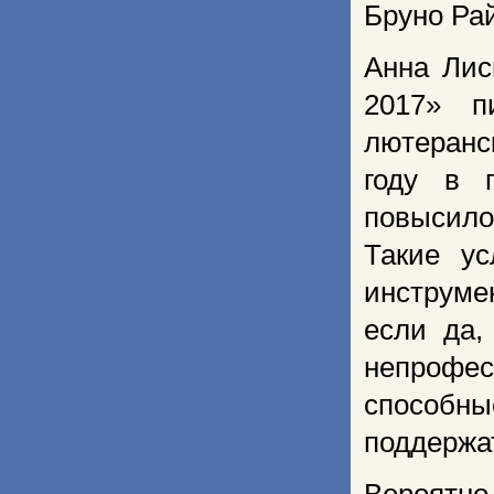
Бруно Рай
Анна Лис
2017» п
лютеранс
году в 
повысило
Такие ус
инструмен
если да,
непрофе
способн
поддержа