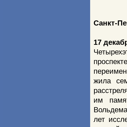
Санкт-Пе
17 декаб
Четырех
проспект
переимен
жила се
расстрел
им памя
Вольдема
лет иссл