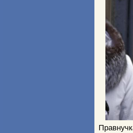
Правнучк