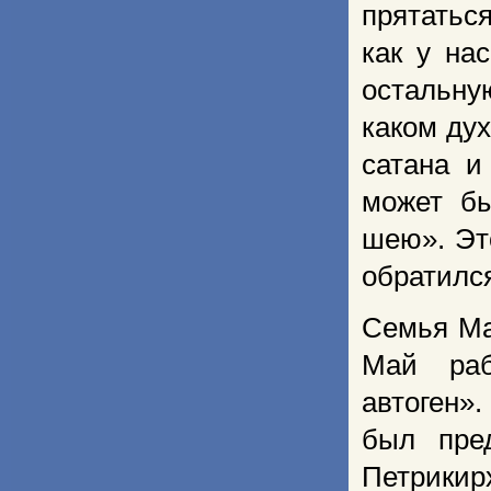
прятатьс
как у на
остальну
каком ду
сатана и
может бы
шею». Эт
обратился
Семья Ма
Май раб
автоген».
был пред
Петрикирх