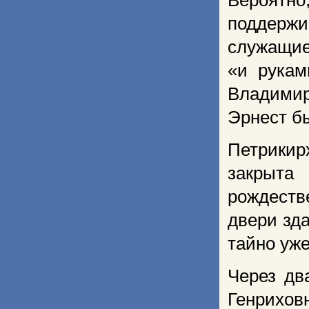
Вероятно,
поддержи
служащие
«и рукам
Владимир
Эрнест б
Петрикир
закрыта
рождеств
двери зд
тайно уже
Через дв
Генрихов