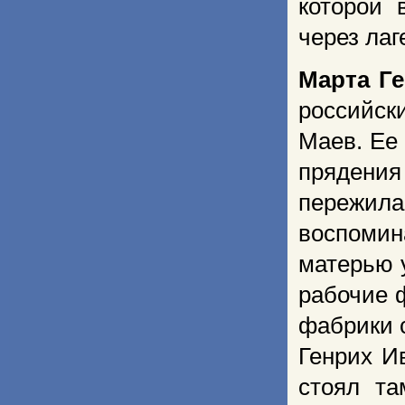
которой 
через лаг
Марта Г
российск
Маев. Ее
прядени
пережил
воспомин
матерью 
рабочие 
фабрики с
Генрих И
стоял та