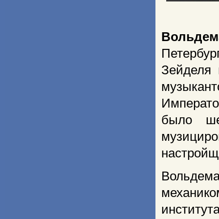
Вольдем
Петербур
Зейделя 
музыкант
Императо
было ше
музицир
настройщ
Вольдема
механик
институт