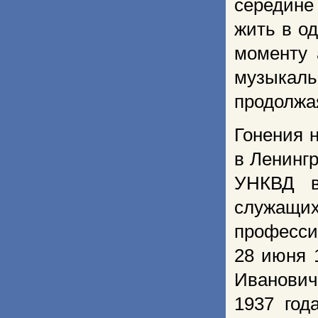
середине
жить в о
моменту 
музыкал
продолжа
Гонения 
в Ленинг
УНКВД в
служащих
професси
28 июня 
Иванович
1937 год