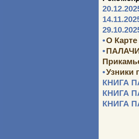
20.12.202
14.11.202
29.10.202
•
О Карте
•
ПАЛАЧИ
Прикамь
•
Узники 
КНИГА 
КНИГА 
КНИГА 