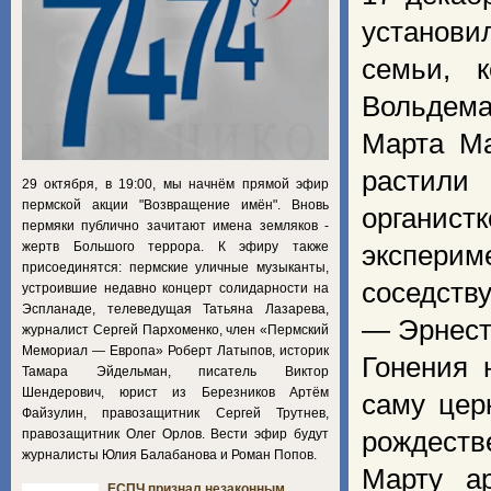
установи
семьи, 
Вольдема
Марта Ма
растили
29 октября, в 19:00, мы начнём прямой эфир
пермской акции "Возвращение имён". Вновь
органис
пермяки публично зачитают имена земляков -
жертв Большого террора. К эфиру также
экспери
присоединятся: пермские уличные музыканты,
соседств
устроившие недавно концерт солидарности на
Эспланаде, телеведущая Татьяна Лазарева,
— Эрнест
журналист Сергей Пархоменко, член «Пермский
Мемориал — Европа» Роберт Латыпов, историк
Гонения 
Тамара Эйдельман, писатель Виктор
Шендерович, юрист из Березников Артём
саму цер
Файзулин, правозащитник Сергей Трутнев,
правозащитник Олег Орлов. Вести эфир будут
рождестве
журналисты Юлия Балабанова и Роман Попов.
Марту а
ЕСПЧ признал незаконным