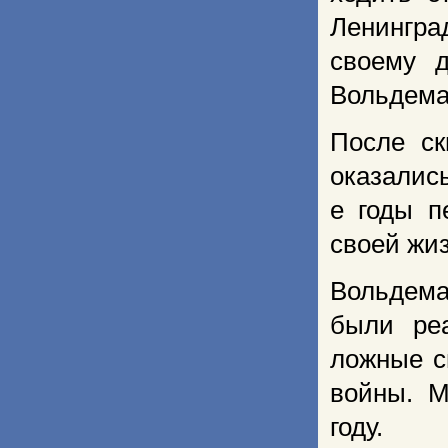
Ленингра
своему 
Вольдемар
После ск
оказались
е годы п
своей жиз
Вольдема
были ре
ложные с
войны. М
году.