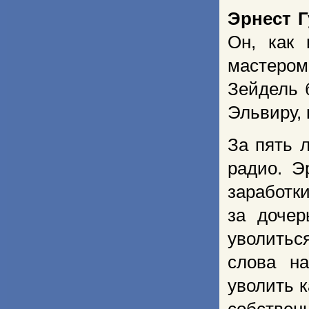
Эрнест Г
Он, как 
мастеро
Зейдель 
Эльвиру, 
За пять 
радио. Э
заработк
за дочер
уволитьс
слова н
уволить к