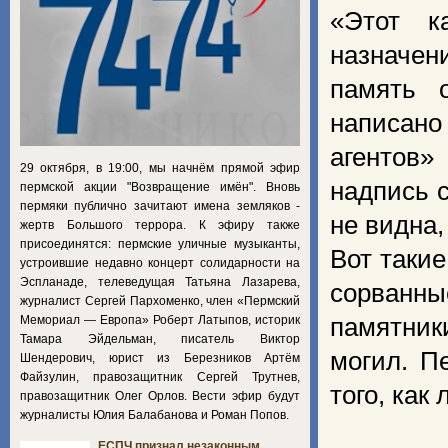
«Этот к
назначен
память 
написан
агентов
29 октября, в 19:00, мы начнём прямой эфир
надпись 
пермской акции "Возвращение имён". Вновь
пермяки публично зачитают имена земляков -
не видна,
жертв Большого террора. К эфиру также
присоединятся: пермские уличные музыканты,
Вот таки
устроившие недавно концерт солидарности на
Эспланаде, телеведущая Татьяна Лазарева,
сорванны
журналист Сергей Пархоменко, член «Пермский
Мемориал — Европа» Роберт Латыпов, историк
памятники
Тамара Эйдельман, писатель Виктор
могил. П
Шендерович, юрист из Березников Артём
Файзулин, правозащитник Сергей Трутнев,
того, как
правозащитник Олег Орлов. Вести эфир будут
журналисты Юлия Балабанова и Роман Попов.
ЕСПЧ признал незаконным