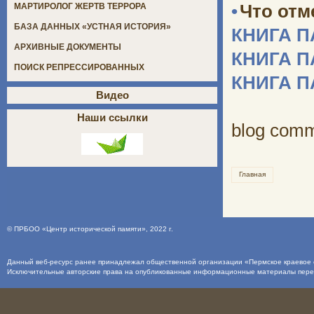
•
Что отм
МАРТИРОЛОГ ЖЕРТВ ТЕРРОРА
БАЗА ДАННЫХ «УСТНАЯ ИСТОРИЯ»
КНИГА 
АРХИВНЫЕ ДОКУМЕНТЫ
КНИГА 
ПОИСК РЕПРЕССИРОВАННЫХ
КНИГА 
Видео
Наши ссылки
blog com
Главная
©
ПРБОО «Центр исторической памяти»
, 2022 г.
Данный веб-ресурс ранее принадлежал общественной организации «Пермское краевое о
Исключительные авторские права на опубликованные информационные материалы пер