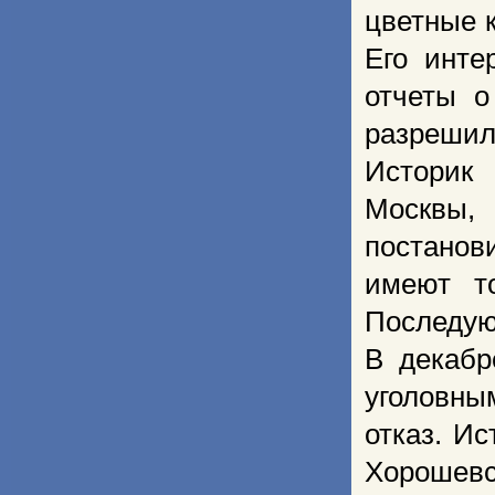
цветные 
Его инте
отчеты о
разрешил
Историк
Москвы, 
постанов
имеют т
Последую
В декабр
уголовны
отказ. Ис
Хорошевс