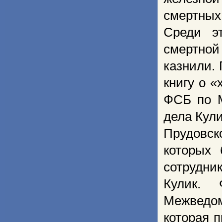
смертных
Среди э
смертной
казнили.
книгу о «
ФСБ по М
дела Кул
Прудовск
которых 
сотрудни
Кулик.
Межведом
которая 