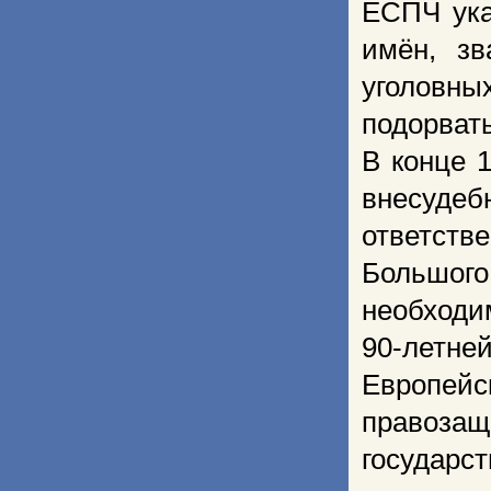
ЕСПЧ ука
имён, з
уголовны
подорват
В конце 
внесуде
ответств
Большого
необходи
90-летней
Европей
правозащ
государс