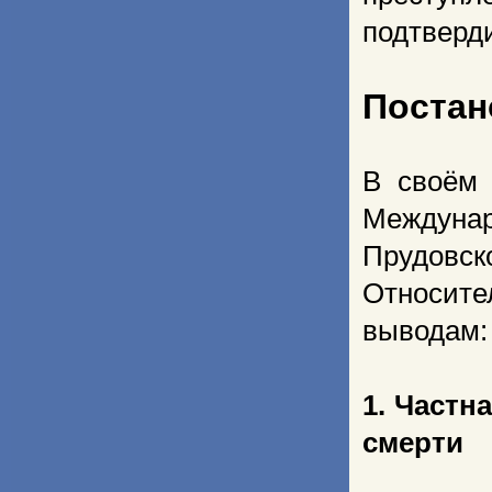
подтверд
Постан
В своём 
Междун
Прудовс
Относит
выводам
1. Частн
смерти