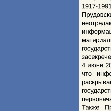
1917-1991
Прудов
неотред
информац
материал
государс
засекре
4 июня 2
что инф
раскрыва
государ
первонач
Также П