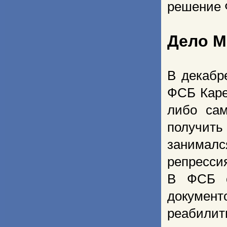
решение 
Дело М
В декабр
ФСБ Каре
либо сам
получить
занималс
репрессия
В ФСБ о
документо
реабилит