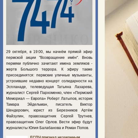
29 октября, в 19:00, мы начнём прямой эфир
пермской акции "Возвращение имён". Вновь
пермяки публично зачитают имена земляков -
жертв Большого террора. К эфиру также
присоединятся: пермские уличные музыканты,
устроившие недавно концерт солидарности на
Эспланаде, телеведущая Татьяна Лазарева,
журналист Сергей Пархоменко, член «Пермский
Мемориал — Европа» Роберт Латыпов, историк
Тамара Эйдельман, писатель Виктор
Шендерович, юрист из Березников Артём
Файзулин, правозащитник Сергей Трутнев,
правозащитник Олег Орлов. Вести эфир будут
журналисты Юлия Балабанова и Роман Попов.
ЕСПЧ признал незаконным