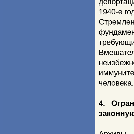
депортаци
1940-е го
Стремле
фундаме
требующ
Вмешател
неизбежн
иммуните
человека.
4. Огра
законну
Архивы 