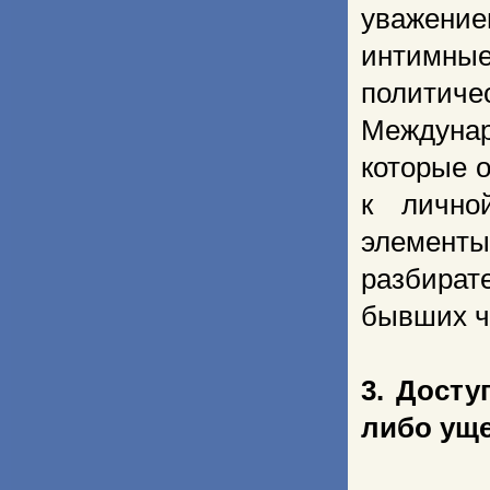
уважени
интимны
полити
Междунар
которые 
к лично
элементы
разбират
бывших ч
3. Досту
либо уще