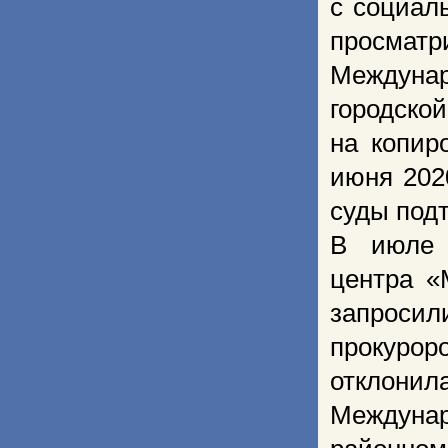
с социал
просматр
Междуна
городско
на копир
июня 202
суды под
В июле 
центра 
запроси
прокуро
отклонил
Междуна