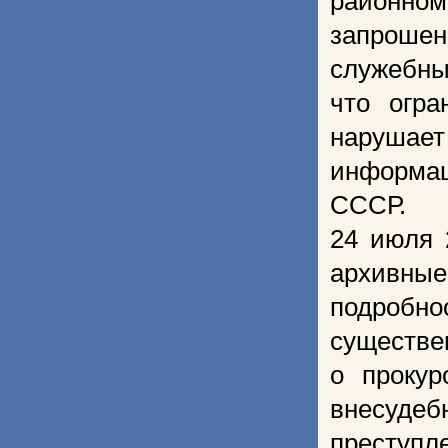
районно
запроше
служебны
что огра
нарушае
информац
СССР.
24 июля 
архивны
подробн
существе
о прокур
внесудеб
преступ