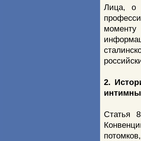
Лица, о
професси
моменту 
информа
сталинск
российски
2. Исто
интимные
Статья 
Конвенц
потомков