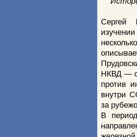
Истори
Сергей 
изучении
несколь
описывае
Прудовск
НКВД — с
против и
внутри С
за рубеж
В период
направл
железной