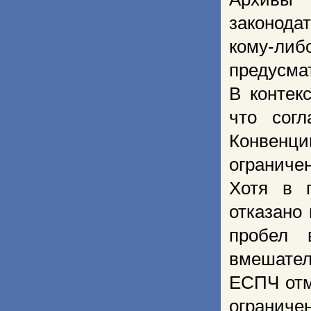
законода
кому-либ
предусма
В контек
что сог
Конвенц
ограниче
Хотя в 
отказано
пробел 
вмешател
ЕСПЧ отм
огранич