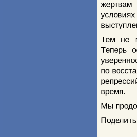
жертвам
условиях
выступле
Тем не 
Теперь о
увереннос
по восст
репресси
время.
Мы продо
Поделить