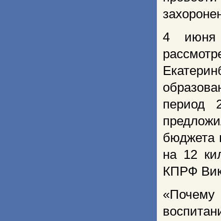
захороне
4 июня 
рассмот
Екатерин
образова
период 
предложи
бюджета 
на 12 ки
КПРФ Вик
«Почему
воспита