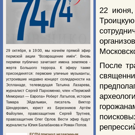
22 июня,
Троицкую
сотрудни
организо
Московско
29 октября, в 19:00, мы начнём прямой эфир
пермской акции "Возвращение имён". Вновь
пермяки публично зачитают имена земляков -
После тр
жертв Большого террора. К эфиру также
присоединятся: пермские уличные музыканты,
священн
устроившие недавно концерт солидарности на
предпола
Эспланаде, телеведущая Татьяна Лазарева,
журналист Сергей Пархоменко, член «Пермский
археолог
Мемориал — Европа» Роберт Латыпов, историк
Тамара Эйдельман, писатель Виктор
горожана
Шендерович, юрист из Березников Артём
Файзулин, правозащитник Сергей Трутнев,
поисков
правозащитник Олег Орлов. Вести эфир будут
репресси
журналисты Юлия Балабанова и Роман Попов.
ЕСПЧ признал незаконным