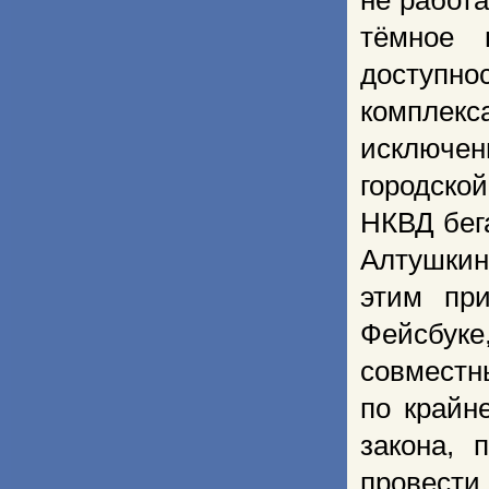
не работ
тёмное 
доступн
комплекса
исключе
городско
НКВД бег
Алтушкин
этим пр
Фейсбук
совместн
по крайн
закона, 
провест