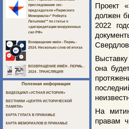
Проект «
преследование экс-
председателя «Пермского
должен б
Мемориала»* Роберта
Латыпова** по статье о
2022 год
«дискредитации вооруженных
сил РФ»
документ
Возвращение имён - Пермь -
Свердловс
2024. Несколько слов об итогах
Выставку
она буде
ВОЗВРАЩЕНИЕ ИМЁН . ПЕРМЬ .
2024 . ТРАНСЛЯЦИЯ
протяжени
Полезная информация
последн
ВИДЕОЦИКЛ «УСТНАЯ ИСТОРИЯ»
неизвест
ВЕСТНИКИ «ЦЕНТРА ИСТОРИЧЕСКОЙ
ПАМЯТИ»
На митин
КАРТА ГУЛАГА В ПРИКАМЬЕ
правам ч
КАРТА МЕМОРИАЛОВ В ПРИКАМЬЕ