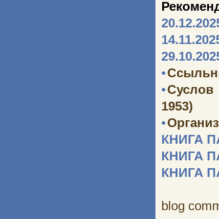
Рекомен
20.12.202
14.11.202
29.10.202
•
Ссыльн
•
Суслов
1953)
•
Организ
КНИГА 
КНИГА 
КНИГА 
blog com