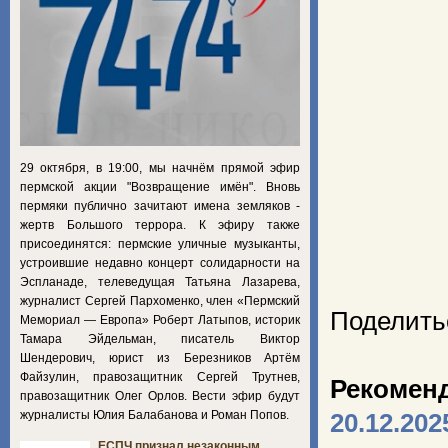
29 октября, в 19:00, мы начнём прямой эфир
пермской акции "Возвращение имён". Вновь
пермяки публично зачитают имена земляков -
жертв Большого террора. К эфиру также
присоединятся: пермские уличные музыканты,
устроившие недавно концерт солидарности на
Эспланаде, телеведущая Татьяна Лазарева,
журналист Сергей Пархоменко, член «Пермский
Поделить
Мемориал — Европа» Роберт Латыпов, историк
Тамара Эйдельман, писатель Виктор
Шендерович, юрист из Березников Артём
Файзулин, правозащитник Сергей Трутнев,
Рекомен
правозащитник Олег Орлов. Вести эфир будут
журналисты Юлия Балабанова и Роман Попов.
20.12.202
ЕСПЧ признал незаконным