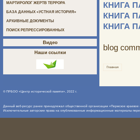
КНИГА 
МАРТИРОЛОГ ЖЕРТВ ТЕРРОРА
БАЗА ДАННЫХ «УСТНАЯ ИСТОРИЯ»
КНИГА 
АРХИВНЫЕ ДОКУМЕНТЫ
КНИГА 
ПОИСК РЕПРЕССИРОВАННЫХ
Видео
blog com
Наши ссылки
Главная
©
ПРБОО «Центр исторической памяти»
, 2022 г.
Данный веб-ресурс ранее принадлежал общественной организации «Пермское краевое о
Исключительные авторские права на опубликованные информационные материалы пер