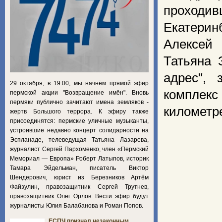
проходи
Екатерин
Алексей
Татьяна 
адрес", 
29 октября, в 19:00, мы начнём прямой эфир
комплек
пермской акции "Возвращение имён". Вновь
пермяки публично зачитают имена земляков -
километре
жертв Большого террора. К эфиру также
присоединятся: пермские уличные музыканты,
устроившие недавно концерт солидарности на
Эспланаде, телеведущая Татьяна Лазарева,
журналист Сергей Пархоменко, член «Пермский
Мемориал — Европа» Роберт Латыпов, историк
Тамара Эйдельман, писатель Виктор
Шендерович, юрист из Березников Артём
Файзулин, правозащитник Сергей Трутнев,
правозащитник Олег Орлов. Вести эфир будут
журналисты Юлия Балабанова и Роман Попов.
ЕСПЧ признал незаконным