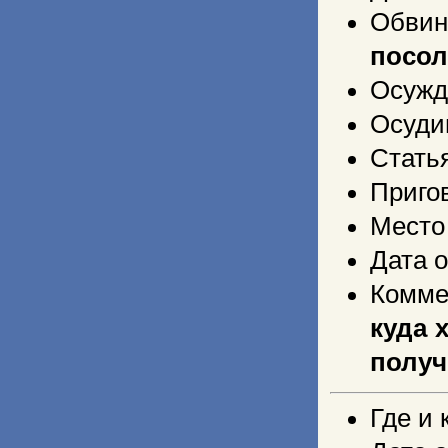
Обви
посол
Осужд
Осуди
Стать
Приго
Место
Дата 
Комме
куда 
получ
Где и 