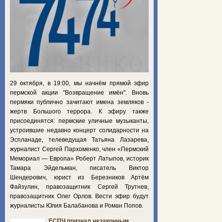
29 октября, в 19:00, мы начнём прямой эфир
пермской акции "Возвращение имён". Вновь
пермяки публично зачитают имена земляков -
жертв Большого террора. К эфиру также
присоединятся: пермские уличные музыканты,
устроившие недавно концерт солидарности на
Эспланаде, телеведущая Татьяна Лазарева,
журналист Сергей Пархоменко, член «Пермский
Мемориал — Европа» Роберт Латыпов, историк
Тамара Эйдельман, писатель Виктор
Шендерович, юрист из Березников Артём
Файзулин, правозащитник Сергей Трутнев,
правозащитник Олег Орлов. Вести эфир будут
журналисты Юлия Балабанова и Роман Попов.
ЕСПЧ признал незаконным