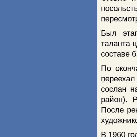
посольст
пересмотр
Был этап
таланта 
составе 
По оконч
переехал
сослан н
район). 
После ре
художник
В 1960 го