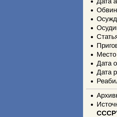
Дата 
Обвин
Осужд
Осуди
Стать
Приго
Место
Дата 
Дата 
Реаби
Архив
Источ
СССР