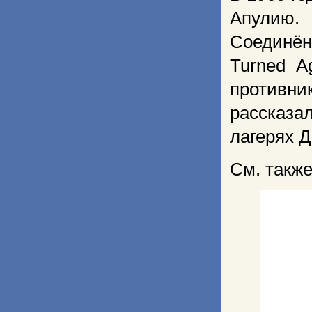
Апулию.
Соединён
Turned A
противни
рассказа
лагерях 
См. такж