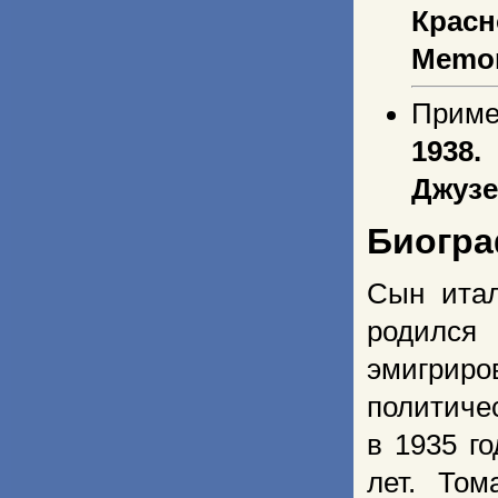
Крас
Memor
Приме
1938.
Джузе
Биогр
Сын итал
родился
эмигрир
политиче
в 1935 г
лет. То