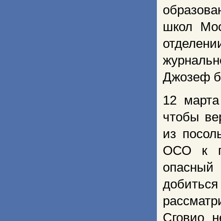
образова
школ Мос
отделен
журнальн
Джозеф б
12 марта
чтобы ве
из посол
ОСО к п
опасный
добитьс
рассматр
Сговио н