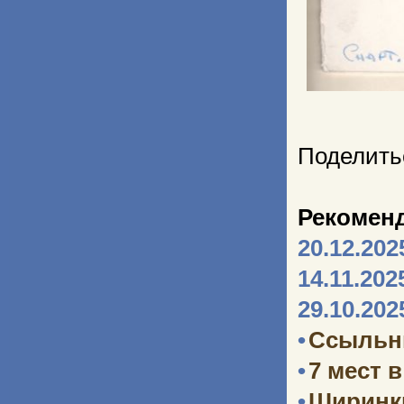
Поделить
Рекомен
20.12.202
14.11.202
29.10.202
•
Ссыльн
•
7 мест 
•
Ширинк