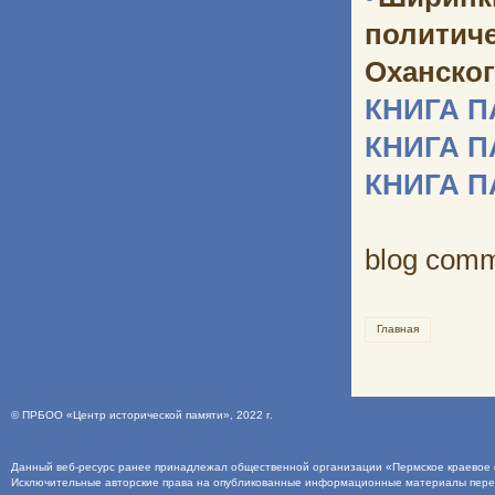
политич
Оханског
КНИГА 
КНИГА 
КНИГА 
blog com
Главная
©
ПРБОО «Центр исторической памяти»
, 2022 г.
Данный веб-ресурс ранее принадлежал общественной организации «Пермское краевое о
Исключительные авторские права на опубликованные информационные материалы пер