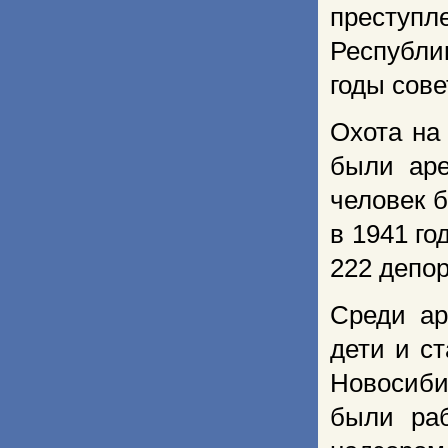
преступл
Республи
годы сове
Охота на
были аре
человек 
в 1941 го
222 депо
Среди ар
дети и с
Новосиби
были раб