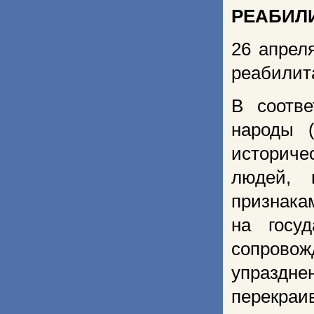
РЕАБИЛ
26 апрел
реабилит
В соотве
народы 
историч
людей, 
признака
на госу
сопрово
упраздн
перекра