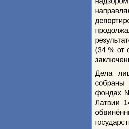
надзоро
направл
депорти
продолжа
результа
(34 % от
заключени
Дела ли
собраны
фондах №
Латвии 1
обвинённ
государс