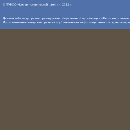
©
ПРБОО «Центр исторической памяти»
, 2022 г.
Данный веб-ресурс ранее принадлежал общественной организации «Пермское краевое о
Исключительные авторские права на опубликованные информационные материалы пер