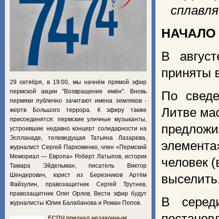
сплавля
НАЧАЛО
В авгус
приняты в
29 октября, в 19:00, мы начнём прямой эфир
пермской акции "Возвращение имён". Вновь
По сведе
пермяки публично зачитают имена земляков -
Литве ма
жертв Большого террора. К эфиру также
присоединятся: пермские уличные музыканты,
предлож
устроившие недавно концерт солидарности на
Эспланаде, телеведущая Татьяна Лазарева,
элемента
журналист Сергей Пархоменко, член «Пермский
Мемориал — Европа» Роберт Латыпов, историк
человек (
Тамара Эйдельман, писатель Виктор
Шендерович, юрист из Березников Артём
выселить
Файзулин, правозащитник Сергей Трутнев,
правозащитник Олег Орлов. Вести эфир будут
В серед
журналисты Юлия Балабанова и Роман Попов.
постано
ЕСПЧ признал незаконным