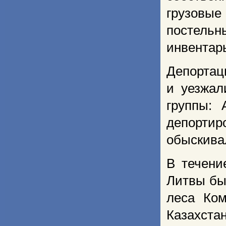
грузовые
постель
инвентар
Депортац
и уезжал
группы:
депорти
обыскивал
В течени
Литвы бы
леса Ком
Казахста