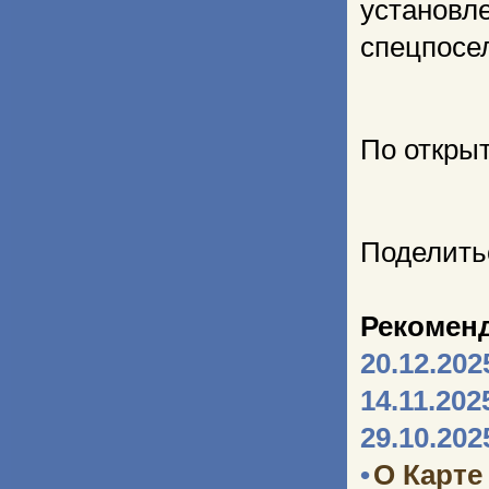
устано
спецпосе
По откры
Поделить
Рекомен
20.12.202
14.11.202
29.10.202
•
О Карте