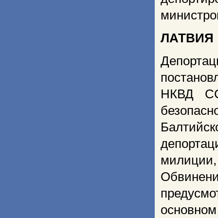
министров
ЛАТВИЯ
Депортац
постанов
НКВД СС
безопасн
Балтийско
депорта
милиции
Обвинени
предусм
основн