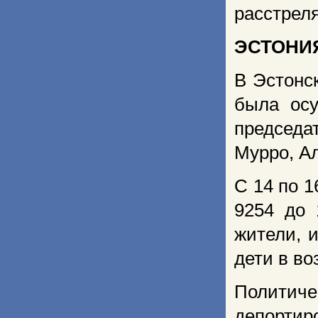
расстреля
ЭСТОНИ
В Эстонс
была ос
председа
Мурро, А
С 14 по 1
9254 до 
жители, 
дети в во
Полити
депортир