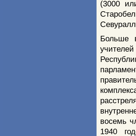
(3000 ил
Старобел
Севуралла
Больше в
учителе
Республи
парламе
правител
комплек
расстре
внутренн
восемь ч
1940 го