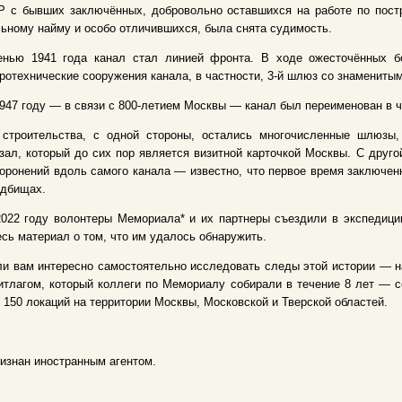
Р с бывших заключённых, добровольно оставшихся на работе по пост
ьному найму и особо отличившихся, была снята судимость.
енью 1941 года канал стал линией фронта. В ходе ожесточённых 
ротехнические сооружения канала, в частности, 3-й шлюз со знамениты
947 году — в связи с 800-летием Москвы — канал был переименован в ч
 строительства, с одной стороны, остались многочисленные шлюзы,
зал, который до сих пор является визитной карточкой Москвы. С друг
оронений вдоль самого канала — известно, что первое время заключен
адбищах.
022 году волонтеры Мемориала* и их партнеры съездили в экспедицию
сь материал о том, что им удалось обнаружить.
и вам интересно самостоятельно исследовать следы этой истории — н
тлагом, который коллеги по Мемориалу собирали в течение 8 лет — с
 150 локаций на территории Москвы, Московской и Тверской областей.
изнан иностранным агентом.