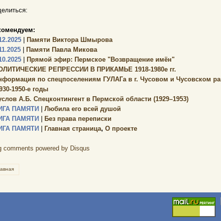
елиться:
комендуем:
12.2025
|
Памяти Виктора Шмырова
11.2025
|
Памяти Павла Микова
10.2025
|
Прямой эфир: Пермское "Возвращение имён"
ОЛИТИЧЕСКИЕ РЕПРЕССИИ В ПРИКАМЬЕ 1918-1980е гг.
нформация по спецпоселениям ГУЛАГа в г. Чусовом и Чусовском ра
930-1950-е годы
услов А.Б. Спецконтингент в Пермской области (1929–1953)
ИГА ПАМЯТИ
|
Любила его всей душой
ИГА ПАМЯТИ
|
Без права переписки
ИГА ПАМЯТИ
|
Главная страница
,
О проекте
g comments powered by
Disqus
лавная