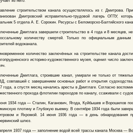
учает из него.
равление строительством канала осуществлялось из г. Дмитрова. П
ганизован Дмитровский исправительно-трудовой лагерь ОГПУ, кото
альник 5 отдела А. Е. Сорокин. Ресурсы с Беломорско-Балтийского ка
люченные Дмитлага завершили строительство в 4 года и 8 месяцев, не
лоссальному количеству смертей. Только по официальным данным
оителей водоканала.
новременное количество заключённых на строительстве канала достиг
гопрудненского историко-художественного музея, оценил число заклю
яч.
ключенные Дмитлага, строившие канал, умирали не только от тяжелы
Д, совпавшей с завершением основных работ и открытия судоходства.
7 года, а спустя месяц начались аресты в Дмитлаге. Согласно воспом
жественного прохода флотилии пароходов по каналу, ссаживали с судов
юня 1934 года — Сталин, Каганович, Ягода, Куйбышев и Ворошилов пос
кинскую плотину и Глубокую выемку. В сентябре 1934 года были завер
итровом и Яхромой. 14 июня 1936 года — в день обнародования п
рервинский шлюз.
апреля 1937 года — заполнение водой всей трассы канала Москва — Во