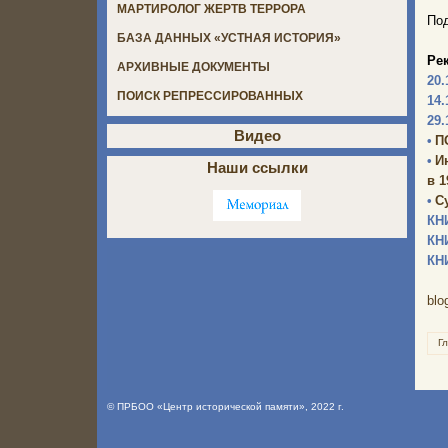
МАРТИРОЛОГ ЖЕРТВ ТЕРРОРА
Под
БАЗА ДАННЫХ «УСТНАЯ ИСТОРИЯ»
Ре
АРХИВНЫЕ ДОКУМЕНТЫ
20.
ПОИСК РЕПРЕССИРОВАННЫХ
14.
29.
Видео
•
П
•
И
Наши ссылки
в 1
•
С
КН
КН
КН
blo
Г
©
ПРБОО «Центр исторической памяти»
, 2022 г.