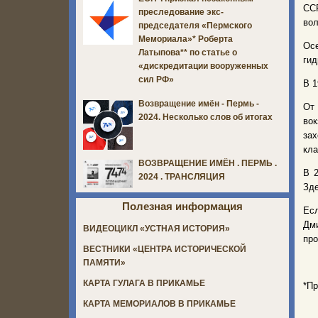
СС
преследование экс-
вол
председателя «Пермского
Мемориала»* Роберта
Ос
Латыпова** по статье о
гид
«дискредитации вооруженных
сил РФ»
В 1
Возвращение имён - Пермь -
От
2024. Несколько слов об итогах
вок
зах
кл
ВОЗВРАЩЕНИЕ ИМЁН . ПЕРМЬ .
В 2
2024 . ТРАНСЛЯЦИЯ
Зде
Полезная информация
Есл
Дми
ВИДЕОЦИКЛ «УСТНАЯ ИСТОРИЯ»
про
ВЕСТНИКИ «ЦЕНТРА ИСТОРИЧЕСКОЙ
ПАМЯТИ»
КАРТА ГУЛАГА В ПРИКАМЬЕ
*Пр
КАРТА МЕМОРИАЛОВ В ПРИКАМЬЕ