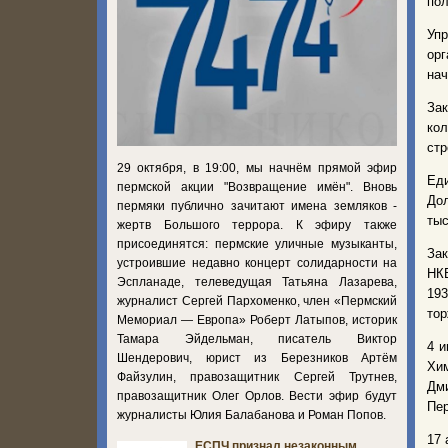
пол
Уп
ор
нач
Зак
ко
стр
29 октября, в 19:00, мы начнём прямой эфир
Еди
пермской акции "Возвращение имён". Вновь
Дол
пермяки публично зачитают имена земляков -
тыс
жертв Большого террора. К эфиру также
присоединятся: пермские уличные музыканты,
За
устроившие недавно концерт солидарности на
НКВ
Эспланаде, телеведущая Татьяна Лазарева,
193
журналист Сергей Пархоменко, член «Пермский
тор
Мемориал — Европа» Роберт Латыпов, историк
Тамара Эйдельман, писатель Виктор
4 и
Шендерович, юрист из Березников Артём
Хим
Файзулин, правозащитник Сергей Трутнев,
Дм
правозащитник Олег Орлов. Вести эфир будут
Пе
журналисты Юлия Балабанова и Роман Попов.
17 
ЕСПЧ признал незаконным