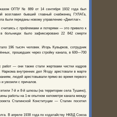
риказом ОГПУ № 889 от 14 сентября 1932 года был
рый возглавил бывший главный снабженец ГУЛАГа,
нала были переданы новому управлению «Дмитлаг».
 считаясь с проблемами и потерями — это привело к
 в больницах было зафиксировано 22 842 смерти
ало 196 тысяч человек. Игорь Кувырков, сотрудник
чённых, прошедших через стройку канала, в 600—700
х работ — они также стали жертвами чистки кадров
 Наркома внутренних дел Ягоду арестовали в марте
инаниям, людей арестовывали прямо во время первого
 и увозили с причалов.
етили 7-й и 8-й шлюзы (на территории села Тушино),
шены работы на 1-м опытном километре канала между
роекта Сталинской Конституции — Сталин посетил
лга. В апреле 1938 года по ходатайству НКВД Союза