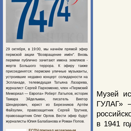
29 октября, в 19:00, мы начнём прямой эфир
пермской акции "Возвращение имён". Вновь
пермяки публично зачитают имена земляков -
жертв Большого террора. К эфиру также
присоединятся: пермские уличные музыканты,
устроившие недавно концерт солидарности на
Эспланаде, телеведущая Татьяна Лазарева,
журналист Сергей Пархоменко, член «Пермский
Музей ис
Мемориал — Европа» Роберт Латыпов, историк
Тамара Эйдельман, писатель Виктор
ГУЛАГ» 
Шендерович, юрист из Березников Артём
Файзулин, правозащитник Сергей Трутнев,
российск
правозащитник Олег Орлов. Вести эфир будут
журналисты Юлия Балабанова и Роман Попов.
в 1941 г
ЕСПЧ признал незаконным