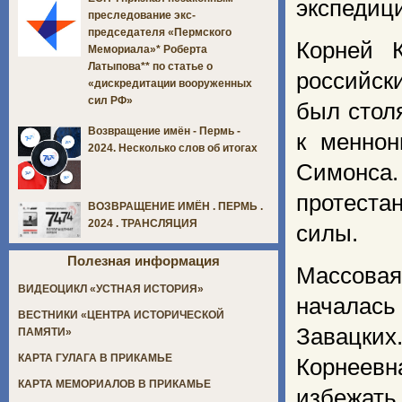
экспедици
преследование экс-
председателя «Пермского
Корней 
Мемориала»* Роберта
Латыпова** по статье о
российск
«дискредитации вооруженных
сил РФ»
был стол
Возвращение имён - Пермь -
к меннон
2024. Несколько слов об итогах
Симонса
протеста
ВОЗВРАЩЕНИЕ ИМЁН . ПЕРМЬ .
2024 . ТРАНСЛЯЦИЯ
силы.
Полезная информация
Массовая
ВИДЕОЦИКЛ «УСТНАЯ ИСТОРИЯ»
началас
ВЕСТНИКИ «ЦЕНТРА ИСТОРИЧЕСКОЙ
Завацких
ПАМЯТИ»
КАРТА ГУЛАГА В ПРИКАМЬЕ
Корнеев
КАРТА МЕМОРИАЛОВ В ПРИКАМЬЕ
избежать