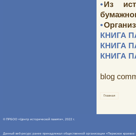
•
Из ист
бумажног
•
Организ
КНИГА 
КНИГА 
КНИГА 
blog com
Главная
©
ПРБОО «Центр исторической памяти»
, 2022 г.
Данный веб-ресурс ранее принадлежал общественной организации «Пермское краевое о