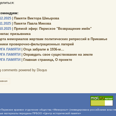
елиться:
комендуем:
12.2025
|
Памяти Виктора Шмырова
11.2025
|
Памяти Павла Микова
10.2025
|
Прямой эфир: Пермское "Возвращение имён"
омпас призывника
арта мемориалов жертвам политических репрессий в Прикамье
зники проверочно-фильтрационных лагерей
ИГА ПАМЯТИ
|
Отца забрали в 1936-м…
ИГА ПАМЯТИ
|
Оправдать свое существование на земле
ИГА ПАМЯТИ
|
Главная страница
,
О проекте
g comments powered by
Disqus
лавная
Пермское краевое отделение общества «Мемориал» (ликвидирована российскими властями 
ные материалы переданы ПРБОО «Центр исторической памяти»