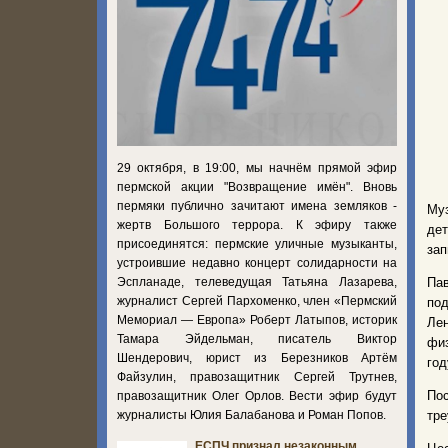
29 октября, в 19:00, мы начнём прямой эфир
пермской акции "Возвращение имён". Вновь
пермяки публично зачитают имена земляков -
Му
жертв Большого террора. К эфиру также
дет
присоединятся: пермские уличные музыканты,
зап
устроившие недавно концерт солидарности на
Эспланаде, телеведущая Татьяна Лазарева,
Па
журналист Сергей Пархоменко, член «Пермский
под
Мемориал — Европа» Роберт Латыпов, историк
Лен
Тамара Эйдельман, писатель Виктор
физ
Шендерович, юрист из Березников Артём
год
Файзулин, правозащитник Сергей Трутнев,
По
правозащитник Олег Орлов. Вести эфир будут
журналисты Юлия Балабанова и Роман Попов.
тре
ЕСПЧ признал незаконным