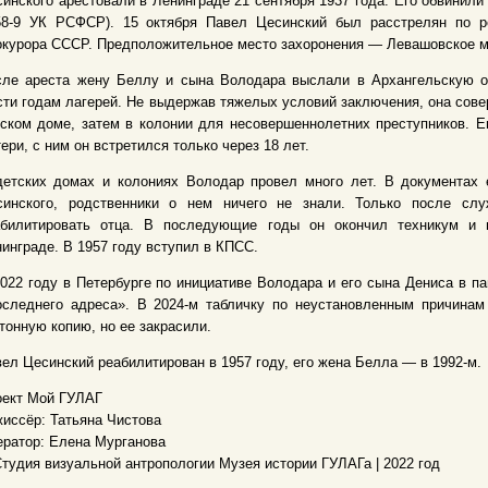
инского арестовали в Ленинграде 21 сентября 1937 года. Его обвинили
58-9 УК РСФСР). 15 октября Павел Цесинский был расстрелян по 
курора СССР. Предположительное место захоронения — Левашовское м
сле ареста жену Беллу и сына Володара выслали в Архангельскую об
ти годам лагерей. Не выдержав тяжелых условий заключения, она сове
ском доме, затем в колонии для несовершеннолетних преступников. Е
ери, с ним он встретился только через 18 лет.
детских домах и колониях Володар провел много лет. В документах
синского, родственники о нем ничего не знали. Только после с
абилитировать отца. В последующие годы он окончил техникум и 
инграде. В 1957 году вступил в КПСС.
022 году в Петербурге по инициативе Володара и его сына Дениса в п
оследнего адреса». В 2024-м табличку по неустановленным причинам
тонную копию, но ее закрасили.
ел Цесинский реабилитирован в 1957 году, его жена Белла — в 1992-м.
оект Мой ГУЛАГ
иссёр: Татьяна Чистова
ратор: Елена Мурганова
тудия визуальной антропологии Музея истории ГУЛАГа | 2022 год