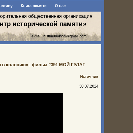
нативу
Книга памяти
О нас
ворительная общественная организация
нтр исторической памяти»
e-mail:
histmemory59@gmail.com
ли в колонию» | фильм #391 МОЙ ГУЛАГ
Источник
30.07.2024