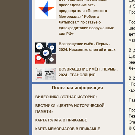
Цес
преследование экс-
и 
председателя «Пермского
Про
Мемориала»* Роберта
По
Латыпова** по статье о
шес
«дискредитации вооруженных
сил РФ»
дет
мат
Возвращение имён - Пермь -
2024. Несколько слов об итогах
В 
Ци
ре
Лен
ВОЗВРАЩЕНИЕ ИМЁН . ПЕРМЬ .
2024 . ТРАНСЛЯЦИЯ
В 2
«П
Полезная информация
кар
ВИДЕОЦИКЛ «УСТНАЯ ИСТОРИЯ»
Пав
ВЕСТНИКИ «ЦЕНТРА ИСТОРИЧЕСКОЙ
Пр
ПАМЯТИ»
Реж
КАРТА ГУЛАГА В ПРИКАМЬЕ
Опе
© С
КАРТА МЕМОРИАЛОВ В ПРИКАМЬЕ