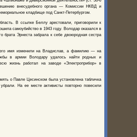
 в «шпионаже и диверсионной деятельности» (ст. 58-6
решению внесудебного органа — Комиссии НКВД и
емориальное кладбище под Санкт-Петербургом.
ласть. В ссылке Беллу арестовали, приговорили к
ршила самоубийство в 1943 году. Володар оказался в
го брата Эрнеста забрала к себе двоюродная сестра
 его имя изменили на Владислав, а фамилию — на
лужбы в армии Володару удалось найти родных и
всю жизнь работал на заводе «Электроприбор» в
амять о Павле Цесинском была установлена табличка
 убрали. На ее месте активисты повторно повесили