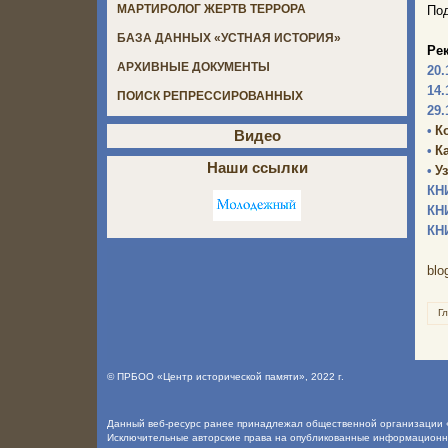
МАРТИРОЛОГ ЖЕРТВ ТЕРРОРА
Под
БАЗА ДАННЫХ «УСТНАЯ ИСТОРИЯ»
Ре
АРХИВНЫЕ ДОКУМЕНТЫ
20.
14.
ПОИСК РЕПРЕССИРОВАННЫХ
29.
•
К
Видео
•
К
Наши ссылки
•
У
КН
КН
КН
blo
Г
©
ПРБОО «Центр исторической памяти»
, 2022 г.
Данный веб-ресурс ранее принадлежал общественной организации «
Исключительные авторские права на опубликованные информацион