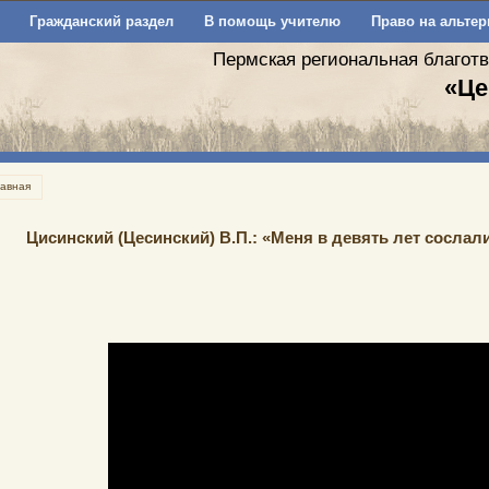
Гражданский раздел
В помощь учителю
Право на альтер
Пермская региональная благот
«Це
лавная
Цисинский (Цесинский) В.П.: «Меня в девять лет сосла