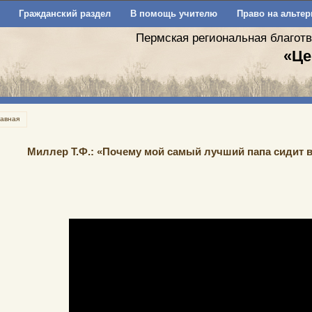
Гражданский раздел
В помощь учителю
Право на альтер
Пермская региональная благот
«Це
лавная
Миллер Т.Ф.: «Почему мой самый лучший папа сидит 