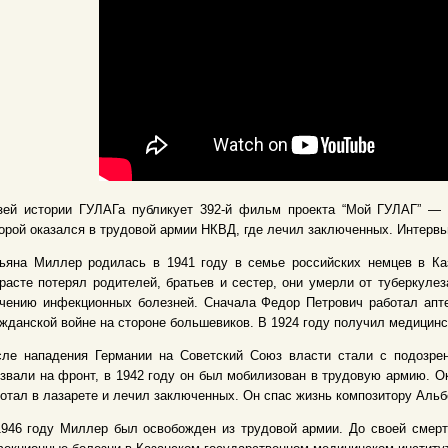
зей истории ГУЛАГа публикует 392-й фильм проекта “Мой ГУЛАГ” — 
орой оказался в трудовой армии НКВД, где лечил заключенных. Интервью
тьяна Миллер родилась в 1941 году в семье российских немцев в К
расте потерял родителей, братьев и сестер, они умерли от туберкуле
чению инфекционных болезней. Сначала Федор Петрович работал апте
жданской войне на стороне большевиков. В 1924 году получил медицинск
сле нападения Германии на Советский Союз власти стали с подозре
звали на фронт, в 1942 году он был мобилизован в трудовую армию. Ок
отал в лазарете и лечил заключенных. Он спас жизнь композитору Альб
946 году Миллер был освобожден из трудовой армии. До своей смерт