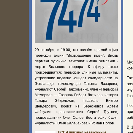
29 октября, в 19:00, мы начнём прямой эфир
пермской акции "Возвращение имён". Вновь
пермяки публично зачитают имена земляков -
Му
жертв Большого террора. К эфиру также
кот
присоединятся: пермские уличные музыканты,
Та
устроившие недавно концерт солидарности на
Эспланаде, телеведущая Татьяна Лазарева,
воз
журналист Сергей Пархоменко, член «Пермский
изу
Мемориал — Европа» Роберт Латыпов, историк
Гра
Тамара Эйдельман, писатель Виктор
По
Шендерович, юрист из Березников Артём
при
Файзулин, правозащитник Сергей Трутнев,
раб
правозащитник Олег Орлов. Вести эфир будут
журналисты Юлия Балабанова и Роман Попов.
В 1
ЕСПЧ признал незаконным