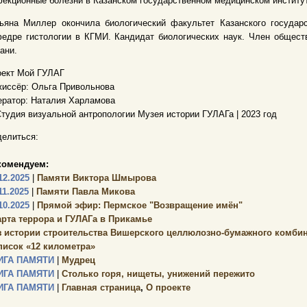
екционные болезни в Казанском государственном медицинском институт
ьяна Миллер окончила биологический факультет Казанского государс
едре гистологии в КГМИ. Кандидат биологических наук. Член обществ
ани.
оект Мой ГУЛАГ
иссёр: Ольга Привольнова
ратор: Наталия Харламова
тудия визуальной антропологии Музея истории ГУЛАГа | 2023 год
елиться:
комендуем:
12.2025
|
Памяти Виктора Шмырова
11.2025
|
Памяти Павла Микова
10.2025
|
Прямой эфир: Пермское "Возвращение имён"
арта террора и ГУЛАГа в Прикамье
з истории строительства Вишерского целлюлозно-бумажного комбин
писок «12 километра»
ИГА ПАМЯТИ
|
Мудрец
ИГА ПАМЯТИ
|
Столько горя, нищеты, унижений пережито
ИГА ПАМЯТИ
|
Главная страница
,
О проекте