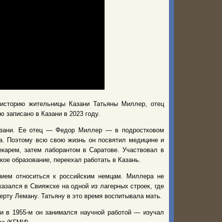
историю жительницы Казани Татьяны Миллер, отец
 записано в Казани в 2023 году.
азани. Ее отец — Федор Миллер — в подростковом
за. Поэтому всю свою жизнь он посвятил медицине и
карем, затем лаборантом в Саратове. Участвовал в
ое образование, переехал работать в Казань.
нием относиться к российским немцам. Миллера не
азался в Свияжске на одной из лагерных строек, где
ерту Леману. Татьяну в это время воспитывала мать.
и в 1955-м он занимался научной работой — изучал