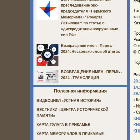
инф
преследование экс-
Тат
председателя «Пермского
каф
Мемориала»* Роберта
Каз
Латыпова** по статье о
«дискредитации вооруженных
Пр
сил РФ»
Реж
Опе
Возвращение имён - Пермь -
2024. Несколько слов об итогах
© С
Под
ВОЗВРАЩЕНИЕ ИМЁН . ПЕРМЬ .
Ре
2024 . ТРАНСЛЯЦИЯ
20.
14.
Полезная информация
29.
•
К
ВИДЕОЦИКЛ «УСТНАЯ ИСТОРИЯ»
•
И
ВЕСТНИКИ «ЦЕНТРА ИСТОРИЧЕСКОЙ
•
С
ПАМЯТИ»
КН
КН
КАРТА ГУЛАГА В ПРИКАМЬЕ
КН
КАРТА МЕМОРИАЛОВ В ПРИКАМЬЕ