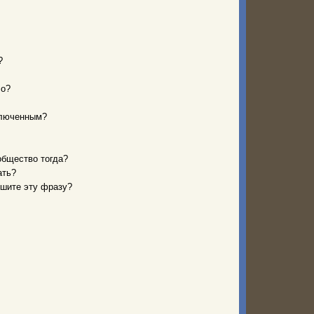
?
ло?
аключенным?
общество тогда?
ать?
ышите эту фразу?