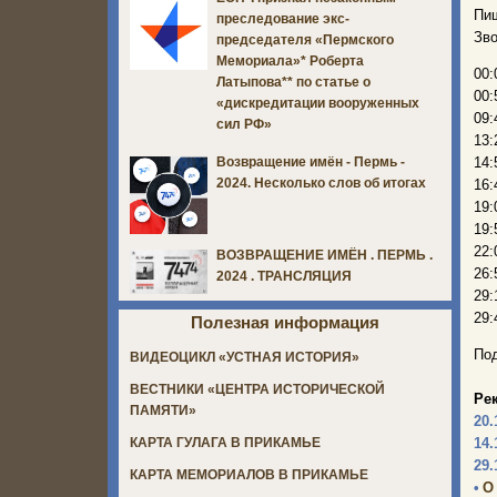
Пи
преследование экс-
Зво
председателя «Пермского
Мемориала»* Роберта
00:
Латыпова** по статье о
00:
«дискредитации вооруженных
09:
сил РФ»
13:
14:
Возвращение имён - Пермь -
2024. Несколько слов об итогах
16:
19:
19:
22:
ВОЗВРАЩЕНИЕ ИМЁН . ПЕРМЬ .
26:
2024 . ТРАНСЛЯЦИЯ
29:
29:
Полезная информация
Под
ВИДЕОЦИКЛ «УСТНАЯ ИСТОРИЯ»
ВЕСТНИКИ «ЦЕНТРА ИСТОРИЧЕСКОЙ
Ре
ПАМЯТИ»
20.
14.
КАРТА ГУЛАГА В ПРИКАМЬЕ
29.
КАРТА МЕМОРИАЛОВ В ПРИКАМЬЕ
•
О