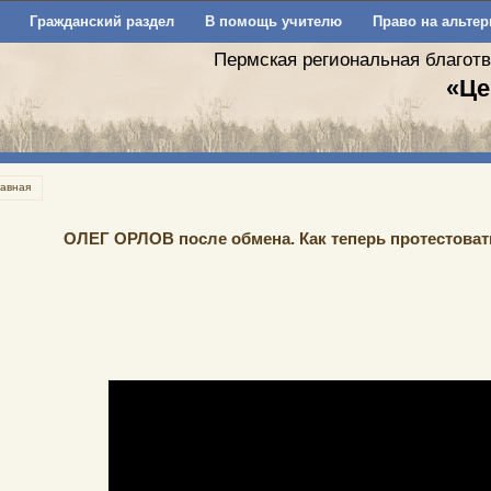
Гражданский раздел
В помощь учителю
Право на альтер
Пермская региональная благот
«Це
лавная
ОЛЕГ ОРЛОВ после обмена. Как теперь протестова