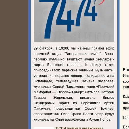
29 октября, в 19:00, мы начнём прямой эфир
пермской акции "Возвращение имён". Вновь
пермяки публично зачитают имена земляков -
жертв Большого террора. К эфиру также
В н
присоединятся: пермские уличные музыканты,
Ил
устроившие недавно концерт солидарности на
Эспланаде, телеведущая Татьяна Лазарева,
ко
журналист Сергей Пархоменко, член «Пермский
соп
Мемориал — Европа» Роберт Латыпов, историк
Ка
Тамара Эйдельман, писатель Виктор
пи
Шендерович, юрист из Березников Артём
про
Файзулин, правозащитник Сергей Трутнев,
правозащитник Олег Орлов. Вести эфир будут
Сп
журналисты Юлия Балабанова и Роман Попов.
Есл
ЕСПЧ признал незаконным