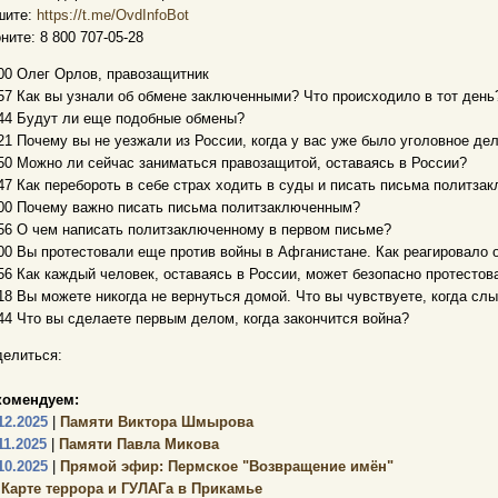
шите:
https://t.me/OvdInfoBot
ните: 8 800 707-05-28
00 Олег Орлов, правозащитник
57 Как вы узнали об обмене заключенными? Что происходило в тот день
44 Будут ли еще подобные обмены?
21 Почему вы не уезжали из России, когда у вас уже было уголовное де
50 Можно ли сейчас заниматься правозащитой, оставаясь в России?
47 Как перебороть в себе страх ходить в суды и писать письма политз
00 Почему важно писать письма политзаключенным?
56 О чем написать политзаключенному в первом письме?
00 Вы протестовали еще против войны в Афганистане. Как реагировало 
56 Как каждый человек, оставаясь в России, может безопасно протестов
18 Вы можете никогда не вернуться домой. Что вы чувствуете, когда сл
44 Что вы сделаете первым делом, когда закончится война?
елиться:
комендуем:
12.2025
|
Памяти Виктора Шмырова
11.2025
|
Памяти Павла Микова
10.2025
|
Прямой эфир: Пермское "Возвращение имён"
 Карте террора и ГУЛАГа в Прикамье