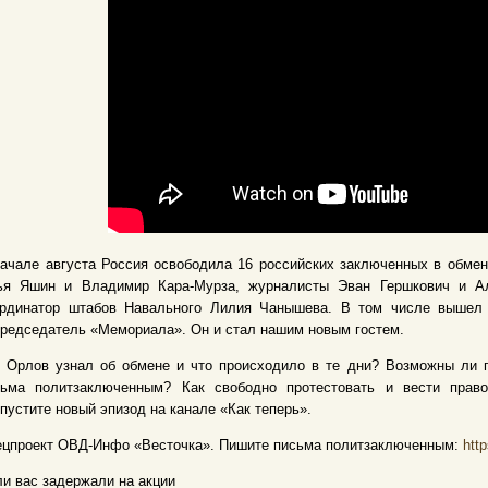
ачале августа Россия освободила 16 российских заключенных в обмен
ья Яшин и Владимир Кара-Мурза, журналисты Эван Гершкович и Ал
ординатор штабов Навального Лилия Чанышева. В том числе вышел
редседатель «Мемориала». Он и стал нашим новым гостем.
к Орлов узнал об обмене и что происходило в те дни? Возможны ли
сьма политзаключенным? Как свободно протестовать и вести прав
пустите новый эпизод на канале «Как теперь».
ецпроект ОВД-Инфо «Весточка». Пишите письма политзаключенным:
htt
и вас задержали на акции