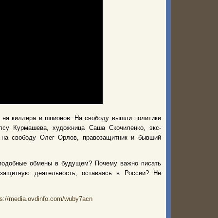
 на киллера и шпионов. На свободу вышли политики
су Курмашева, художница Саша Скочиленко, экс-
 на свободу Олег Орлов, правозащитник и бывший
 подобные обмены в будущем? Почему важно писать
озащитную деятельность, оставаясь в России? Не
ps://media.ovdinfo.com/wuby7acn