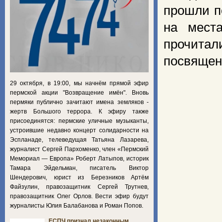
прошли п
на мест
прочита
посвящены
29 октября, в 19:00, мы начнём прямой эфир
пермской акции "Возвращение имён". Вновь
пермяки публично зачитают имена земляков -
жертв Большого террора. К эфиру также
присоединятся: пермские уличные музыканты,
устроившие недавно концерт солидарности на
Эспланаде, телеведущая Татьяна Лазарева,
журналист Сергей Пархоменко, член «Пермский
Мемориал — Европа» Роберт Латыпов, историк
Тамара Эйдельман, писатель Виктор
Шендерович, юрист из Березников Артём
Файзулин, правозащитник Сергей Трутнев,
правозащитник Олег Орлов. Вести эфир будут
журналисты Юлия Балабанова и Роман Попов.
ЕСПЧ признал незаконным